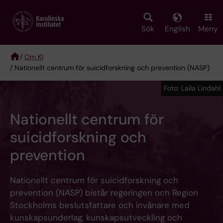
Skip
to
main
Sök
English
Meny
content
/
Om KI
/ Nationellt centrum för suicidforskning och prevention (NASP)
Breadcrumb
Foto: Laila Lindahl
Nationellt centrum för
suicidforskning och
prevention
Nationellt centrum för suicidforskning och
prevention (NASP) bistår regeringen och Region
Stockholms beslutsfattare och invånare med
kunskapsunderlag, kunskapsutveckling och