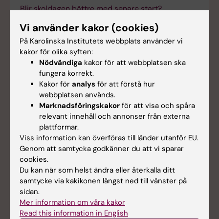
Blir skoldagen bättre med senare start?
2025-12-17 10:16
Vi använder kakor (cookies)
På Karolinska Institutets webbplats använder vi
NASP tilldelas 3,7 miljoner för forskning om ungas
kakor för olika syften:
suicidalitet
Nödvändiga
kakor för att webbplatsen ska
fungera korrekt.
2025-11-20 14:00
Kakor för
analys
för att förstå hur
webbplatsen används.
Rapport om hur skolor i Stockholm ser på senare
Marknadsföringskakor
för att visa och spåra
starttider för skoldagen
relevant innehåll och annonser från externa
2025-10-06 14:00
plattformar.
Viss information kan överföras till länder utanför EU.
Genom att samtycka godkänner du att vi sparar
NASP deltog i slutgranskningen av EXPERIENCE-
cookies.
projektet i Pisa
Du kan när som helst ändra eller återkalla ditt
2025-10-01 12:00
samtycke via kakikonen längst ned till vänster på
sidan.
Mer information om våra kakor
Uppdaterad självmordsstatistik för Sverige –
Read this information in English
statistikåret 2024