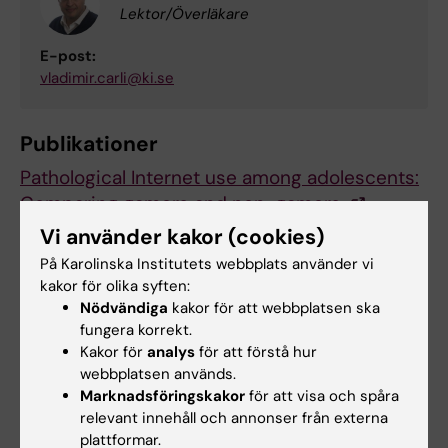
Lektor/Överläkare
E-post:
vladimir.carli@ki.se
Publikationer
Pathological Internet use among adolescents:
Comparing gamers and non-gamers.
Strittmatter E, Kaess M, Parzer P, Fischer G,
Vi använder kakor (cookies)
Carli V, Hoven CW,
et al
På Karolinska Institutets webbplats använder vi
Psychiatry Res 2015 Jul;228(1):128-35
kakor för olika syften:
Nödvändiga
kakor för att webbplatsen ska
fungera korrekt.
Hade du nytta av informationen på denna sida?
Kakor för
analys
för att förstå hur
Yes
webbplatsen används.
Marknadsföringskakor
för att visa och spåra
No
relevant innehåll och annonser från externa
plattformar.