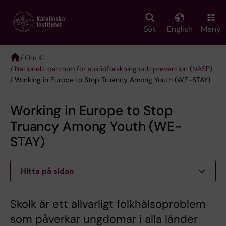
Skip
to
main
Sök
English
Meny
content
/
Om KI
/
Nationellt centrum för suicidforskning och prevention (NASP)
Breadcrumb
/ Working in Europe to Stop Truancy Among Youth (WE-STAY)
Working in Europe to Stop
Truancy Among Youth (WE-
STAY)
Hitta på sidan
Skolk är ett allvarligt folkhälsoproblem
som påverkar ungdomar i alla länder