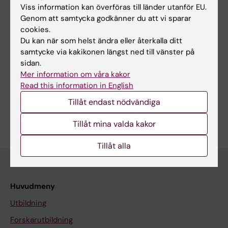
Viss information kan överföras till länder utanför EU.
Innehållsgranskare:
Genom att samtycka godkänner du att vi sparar
Vladimir Carli
cookies.
Redaktör:
Beatrice Johansson
Du kan när som helst ändra eller återkalla ditt
Sidan uppdaterad:
2025-06-02
samtycke via kakikonen längst ned till vänster på
sidan.
Mer information om våra kakor
Dela
Read this information in English
Tillåt endast nödvändiga
Tillåt mina valda kakor
Tillåt alla
Huvudmeny
Utbildning
Forskarutbildning