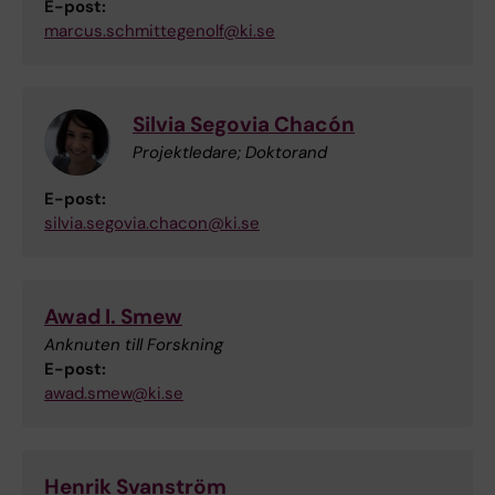
E-post:
marcus.schmittegenolf@ki.se
Silvia Segovia Chacón
Projektledare; Doktorand
E-post:
silvia.segovia.chacon@ki.se
Awad I. Smew
Anknuten till Forskning
E-post:
awad.smew@ki.se
Henrik Svanström