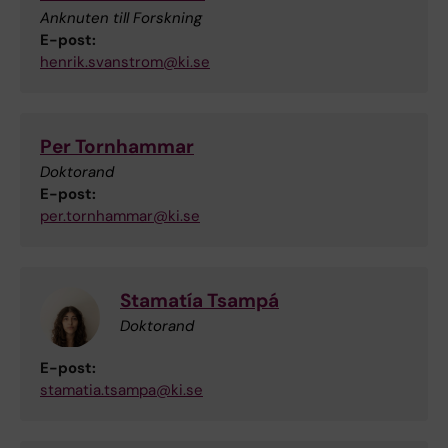
Anknuten till Forskning
E-post:
henrik.svanstrom@ki.se
Per Tornhammar
Doktorand
E-post:
per.tornhammar@ki.se
Stamatía Tsampá
Doktorand
E-post:
stamatia.tsampa@ki.se