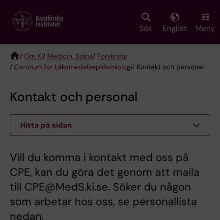
Skip
to
main
Sök
English
Meny
content
/
Om KI
/
Medicin, Solna
/
Forskning
/
Centrum för Läkemedelsepidemiologi
/ Kontakt och personal
Breadcrumb
Kontakt och personal
Hitta på sidan
Vill du komma i kontakt med oss på
CPE, kan du göra det genom att maila
till CPE@MedS.ki.se. Söker du någon
som arbetar hos oss, se personallista
nedan.