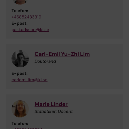
Telefon:
+46852483319
E-post:
par.karlsson@ki.se
Carl-Emil Yu-Zhi Lim
Doktorand
E-post:
carlemil.lim@ki.se
Marie Linder
Statistiker; Docent
Telefon: