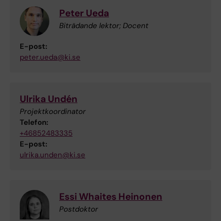
Peter Ueda
Biträdande lektor; Docent
E-post:
peter.ueda@ki.se
Ulrika Undén
Projektkoordinator
Telefon:
+46852483335
E-post:
ulrika.unden@ki.se
Essi Whaites Heinonen
Postdoktor