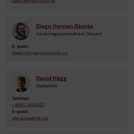
karin.gembert@ki.se
Diego Hernan Giunta
Forskningssamordnare; Docent
E-post:
diego.hernan.giunta@ki.se
David Hägg
Statistiker
Telefon:
+46852483340
E-post:
david.hagg@ki.se