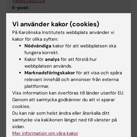
+46852483324
E-post:
marie.linder@ki.se
Ansvarig för forskningsområde dermatologi
Vi använder kakor (cookies)
På Karolinska Institutets webbplats använder vi
kakor för olika syften:
Nödvändiga
kakor för att webbplatsen ska
Kinda Lundström
fungera korrekt.
Doktorand
Kakor för
analys
för att förstå hur
E-post:
webbplatsen används.
kinda.lundstrom@ki.se
Marknadsföringskakor
för att visa och spåra
relevant innehåll och annonser från externa
plattformar.
Viss information kan överföras till länder utanför EU.
Fredh Netterström Wedin
Genom att samtycka godkänner du att vi sparar
Doktorand
cookies.
E-post:
Du kan när som helst ändra eller återkalla ditt
fredh.netterstrom.wedin@ki.se
samtycke via kakikonen längst ned till vänster på
sidan.
Mer information om våra kakor