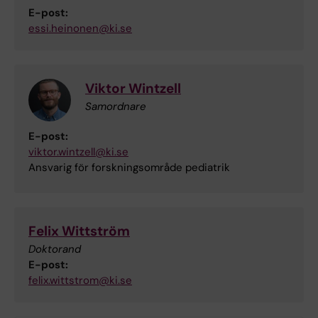
E-post:
essi.heinonen@ki.se
Viktor Wintzell
Samordnare
E-post:
viktor.wintzell@ki.se
Ansvarig för forskningsområde pediatrik
Felix Wittström
Doktorand
E-post:
felix.wittstrom@ki.se