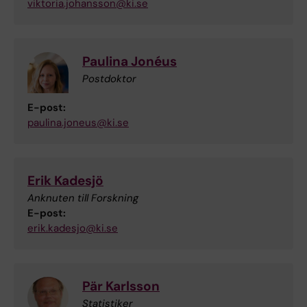
viktoria.johansson@ki.se
Paulina Jonéus
Postdoktor
E-post:
paulina.joneus@ki.se
Erik Kadesjö
Anknuten till Forskning
E-post:
erik.kadesjo@ki.se
Pär Karlsson
Statistiker