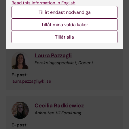
Read this information in English
Ingvild Odsbu
Tillåt endast nödvändiga
Anknuten till Forskning
Tillåt mina valda kakor
E-post:
ingvild.odsbu@ki.se
Tillåt alla
Laura Pazzagli
Forskningsspecialist; Docent
E-post:
laura.pazzagli@ki.se
Cecilia Radkiewicz
Anknuten till Forskning
E-post: