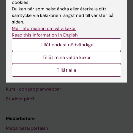
cookies.
På gång
Du kan när som helst ändra eller återkalla ditt
Nyheter
samtycke via kakikonen längst ned till vänster på
sidan.
Kalender
Mer information om våra kakor
Read this information in English
Student
Tillåt endast nödvändiga
Ladok
Tillåt mina valda kakor
Canvas
Schema
Tillåt alla
Studentmejlen
Kurs- och programwebbar
Student på KI
Medarbetare
Medarbetarportalen