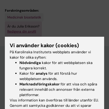
Forskningsområden:
Medicinsk biostatistik
Är du Julia Eriksson?
Redigera din profil
Vi använder kakor (cookies)
På Karolinska Institutets webbplats använder vi
kakor för olika syften:
Nödvändiga
kakor för att webbplatsen ska
Huvudmeny
fungera korrekt.
Utbildning
Kakor för
analys
för att förstå hur
webbplatsen används.
Forskarutbildning
Marknadsföringskakor
för att visa och spåra
Forskning
relevant innehåll och annonser från externa
plattformar.
Om KI
Viss information kan överföras till länder utanför EU.
Genom att samtycka godkänner du att vi sparar