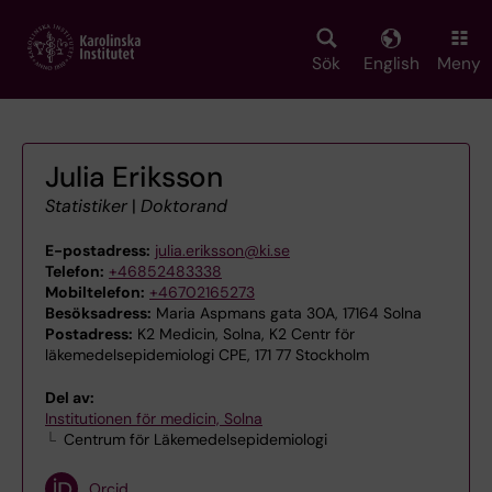
Skip
to
main
Sök
English
Meny
content
Julia Eriksson
Statistiker
|
Doktorand
E-postadress:
julia.eriksson@ki.se
Telefon:
+46852483338
Mobiltelefon:
+46702165273
Besöksadress:
Maria Aspmans gata 30A, 17164 Solna
Postadress:
K2 Medicin, Solna, K2 Centr för
läkemedelsepidemiologi CPE, 171 77 Stockholm
Del av:
Institutionen för medicin, Solna
Centrum för Läkemedelsepidemiologi
Orcid