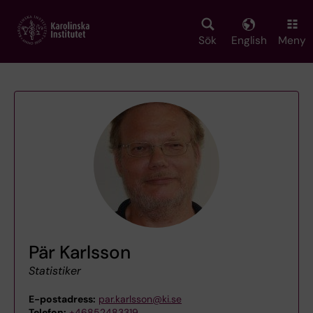
Skip
to
main
Sök
English
Meny
content
Pär Karlsson
Statistiker
E-postadress:
par.karlsson@ki.se
Telefon:
+46852483319