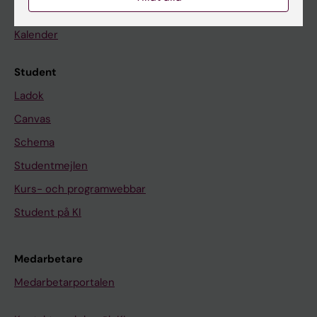
Nyheter
Kalender
Student
Ladok
Canvas
Schema
Studentmejlen
Kurs- och programwebbar
Student på KI
Medarbetare
Medarbetarportalen