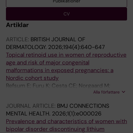
Publikationer
CV
Artiklar
ARTICLE:
BRITISH JOURNAL OF
DERMATOLOGY.
2026;194(4):640-647
Topical retinoid use in women of reproductive
age and risk of major congenital
malformations in exposed pregnancies: a
Nordic cohort study
Refsum E; Furu K; Cesta CE; Norgaard M;
Alla författare
Wittstrom F; Zoega H; Ulrichsen SP; Cohen JM
JOURNAL ARTICLE:
BMJ CONNECTIONS
MENTAL HEALTH.
2026;1(1):e000026
Prevalence and characteristics of women with
bipolar disorder discontinuing lithium