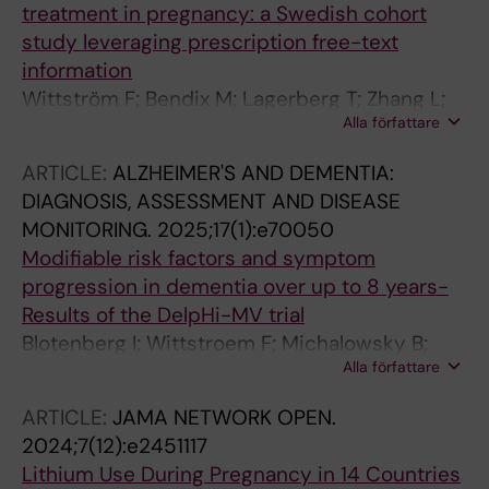
treatment in pregnancy: a Swedish cohort
study leveraging prescription free-text
information
Wittström F; Bendix M; Lagerberg T; Zhang L;
Alla författare
Boman M; Reutfors J; Pazzagli L; Cesta CE
ARTICLE:
ALZHEIMER'S AND DEMENTIA:
DIAGNOSIS, ASSESSMENT AND DISEASE
MONITORING.
2025;17(1):e70050
Modifiable risk factors and symptom
progression in dementia over up to 8 years-
Results of the DelpHi-MV trial
Blotenberg I; Wittstroem F; Michalowsky B;
Alla författare
Platen M; Wucherer D; Teipel S; Hoffmann W;
Thyrian JR
ARTICLE:
JAMA NETWORK OPEN.
2024;7(12):e2451117
Lithium Use During Pregnancy in 14 Countries