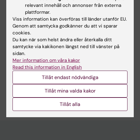
ARTICLE:
FRONTIERS IN PSYCHOLOGY.
relevant innehåll och annonser från externa
2020;11:571775
plattformar.
Risk Factors for Sexual Offending in Self-
Viss information kan överföras till länder utanför EU.
Referred Men With Pedophilic Disorder: A
Genom att samtycka godkänner du att vi sparar
Swedish Case-Control Study
cookies.
Du kan när som helst ändra eller återkalla ditt
Wiffstrom F; Langstrom N; Landgren V; Rahm
samtycke via kakikonen längst ned till vänster på
Alla författare
C
sidan.
Mer information om våra kakor
Read this information in English
Forskningsområden:
Tillåt endast nödvändiga
Epidemiologi
Tillåt mina valda kakor
Är du Felix Wittström?
Redigera din profil
Tillåt alla