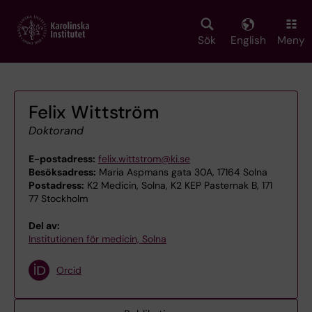
Skip
to
main
Sök
English
Meny
content
Felix Wittström
Doktorand
E-postadress:
felix.wittstrom@ki.se
Besöksadress:
Maria Aspmans gata 30A, 17164 Solna
Postadress:
K2 Medicin, Solna, K2 KEP Pasternak B, 171
77 Stockholm
Del av:
Institutionen för medicin, Solna
Orcid