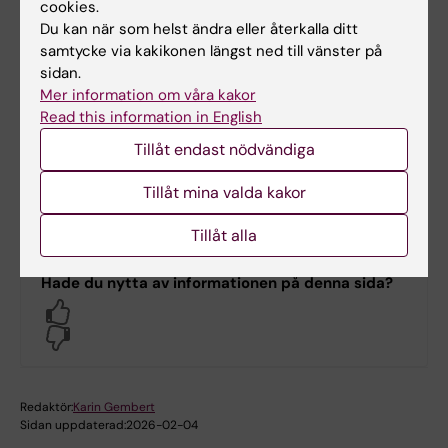
cookies.
forskarkurs i
Digital utbildning, Foto:
Du kan när som helst ändra eller återkalla ditt
läkemedelsepidemiologi
Pixabay CC0
samtycke via kakikonen längst ned till vänster på
sidan.
”
Läkemedelsepidemiologi:
Mer information om våra kakor
läkemedelsexponering och studiedesign
”.
Read this information in English
Nästa tillfälle kursen ges är VT2026 - ansökan
Tillåt endast nödvändiga
är stängd.
Tillåt mina valda kakor
Kursinformation
Tillåt alla
Hade du nytta av informationen på denna sida?
Yes
No
Redaktör:
Karin Gembert
Sidan uppdaterad:
2026-02-04