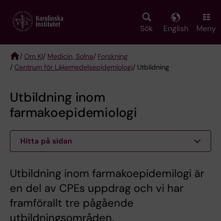
Skip
to
main
Sök
English
Meny
content
/
Om KI
/
Medicin, Solna
/
Forskning
/
Centrum för Läkemedelsepidemiologi
/ Utbildning
Breadcrumb
Utbildning inom
farmakoepidemiologi
Hitta på sidan
Utbildning inom farmakoepidemilogi är
en del av CPEs uppdrag och vi har
framförallt tre pågående
utbildningsområden.