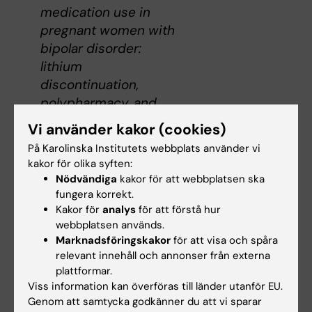
medication use in
pregnant women with
bipolar disorder:
lithium
discontinuation,
polypharmacy, and
clinical consequences"
Vi använder kakor (cookies)
På Karolinska Institutets webbplats använder vi
Tidigare doktorander på CPE och deras
kakor för olika syften:
avhandlingar
Nödvändiga
kakor för att webbplatsen ska
fungera korrekt.
Kakor för
analys
för att förstå hur
webbplatsen används.
Kurs i
Marknadsföringskakor
för att visa och spåra
läkemedelsepidemiolo
relevant innehåll och annonser från externa
plattformar.
gi
Viss information kan överföras till länder utanför EU.
CPE ansvarar för KIs
Genom att samtycka godkänner du att vi sparar