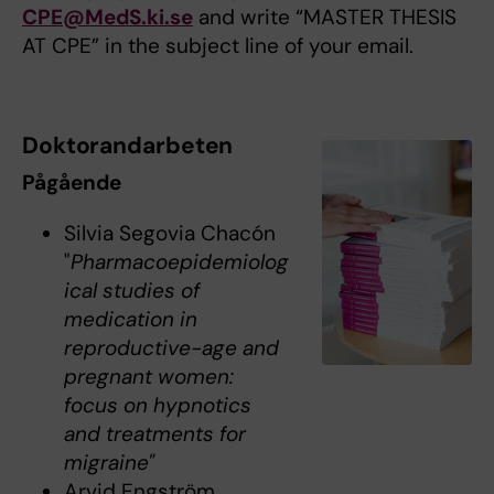
CPE@MedS.ki.se
and write “MASTER THESIS
AT CPE” in the subject line of your email.
Doktorandarbeten
Pågående
Silvia Segovia Chacón
"
Pharmacoepidemiolog
ical studies of
medication in
reproductive-age and
pregnant women:
focus on hypnotics
and treatments for
migraine"
Arvid Engström