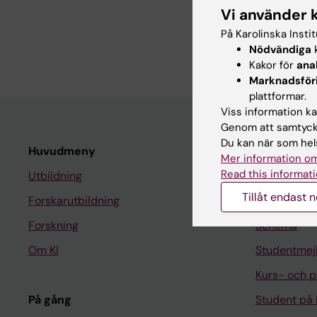
Vi använder 
Projektledare, Med
På Karolinska Insti
Forskningssköters
Nödvändiga
k
Kakor för
ana
Marknadsför
plattformar.
Viss information kan
Genom att samtycka
Du kan när som hels
Huvudmeny
Student
Mer information om
Read this informati
Utbildning
Ladok
Tillåt endast 
Forskarutbildning
Canvas
Forskning
Schema
Om KI
Studentmej
Kurs- och 
På gång
Student på 