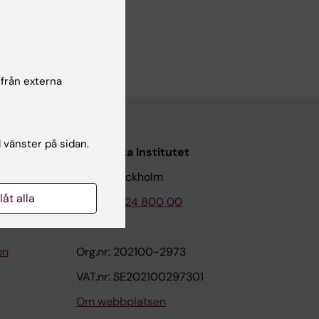
 från externa
l vänster på sidan.
Karolinska Institutet
171 77 Stockholm
llåt alla
Tel: 08-524 800 00
on
Org.nr: 202100-2973
VAT.nr: SE202100297301
Om webbplatsen