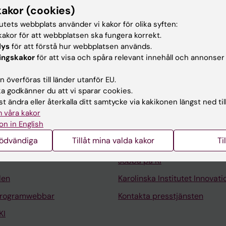
kakor (cookies)
icin, Solna, Karolinska Institutet, 2025-
tutets webbplats använder vi kakor för olika syften:
ka, Medicin, Solna, Karolinska Institutet, 2016-2025
akor för att webbplatsen ska fungera korrekt.
lys
för att förstå hur webbplatsen används.
ingskakor
för att visa och spåra relevant innehåll och annonser
 överföras till länder utanför EU.
 godkänner du att vi sparar cookies.
t ändra eller återkalla ditt samtycke via kakikonen längst ned til
Kontakta och besök KI
 våra kakor
on in English
Universitetsbiblioteket
nödvändiga
Tillåt mina valda kakor
Ti
Stöd forskning och utbildning
Jobba på KI
len
Karolinska Institutet Innovati
programwebbar
Kontakta presstjänsten
KI