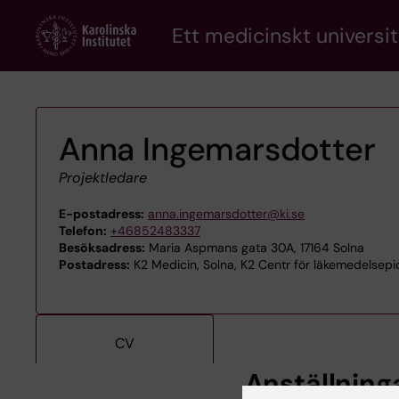
Skip
Ett medicinskt universit
to
main
content
Anna Ingemarsdotter
Projektledare
E-postadress:
anna.ingemarsdotter@ki.se
Telefon:
+46852483337
Besöksadress:
Maria Aspmans gata 30A, 17164 Solna
Postadress:
K2 Medicin, Solna, K2 Centr för läkemedelsepi
CV
Anställning