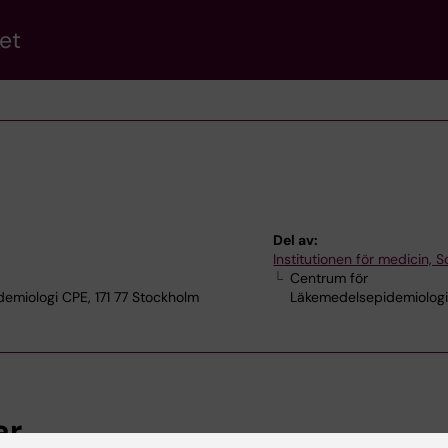
et
Del av:
Institutionen för medicin, S
Centrum för
demiologi CPE, 171 77 Stockholm
Läkemedelsepidemiolog
ar