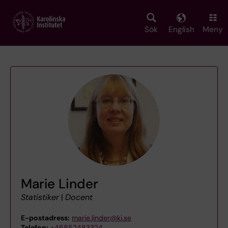
Skip
to
main
Sök
English
Meny
content
Marie Linder
Statistiker
|
Docent
E-postadress:
marie.linder@ki.se
Telefon:
+46852483324