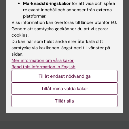
jag arbete och började jobba
Marknadsföringskakor
för att visa och spåra
som statistiker på Socialstyrelsen, där
relevant innehåll och annonser från externa
arbetade jag med
plattformar.
Viss information kan överföras till länder utanför EU.
socialtjänsteregistren. Efter 4 år, hösten 2011,
Genom att samtycka godkänner du att vi sparar
började jag mitt jobb
cookies.
som statistiker här på Centrumet för
Du kan när som helst ändra eller återkalla ditt
läkemedelsepidemiologi (CPE) vid
samtycke via kakikonen längst ned till vänster på
Karolinska Institutet.
sidan.
Mer information om våra kakor
Read this information in English
Tillåt endast nödvändiga
Forskningsområden:
Epidemiologi
Medicinsk biostatistik
Tillåt mina valda kakor
Är du Marie Linder?
Tillåt alla
Redigera din profil