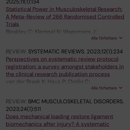
2025;11(1):134
Statistical Power in Musculoskeletal Research:
A Meta-Review of 266 Randomised Controlled
Trials
Bleakley C; Klempel N; Wagemans J;
Alla författare
Netterstrom-Wedin F; Smoliga J
REVIEW:
SYSTEMATIC REVIEWS.
2023;12(1):234
Perspectives on systematic review protocol
registration: a survey amongst stakeholders in
the clinical research publication process
van der Braak K; Heus P; Orelio C;
Alla författare
Netterstrom-Wedin F; Robinson KA; Lund H;
Hooft L
REVIEW:
BMC MUSCULOSKELETAL DISORDERS.
2023;24(1):511
Does mechanical loading restore ligament
biomechanics after injury? A systematic