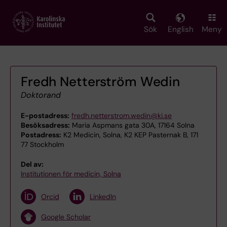
Skip
to
main
Sök
English
Meny
content
Fredh Netterström Wedin
Doktorand
E-postadress:
fredh.netterstrom.wedin@ki.se
Besöksadress:
Maria Aspmans gata 30A, 17164 Solna
Postadress:
K2 Medicin, Solna, K2 KEP Pasternak B, 171
77 Stockholm
Del av:
Institutionen för medicin, Solna
Orcid
LinkedIn
Google Scholar