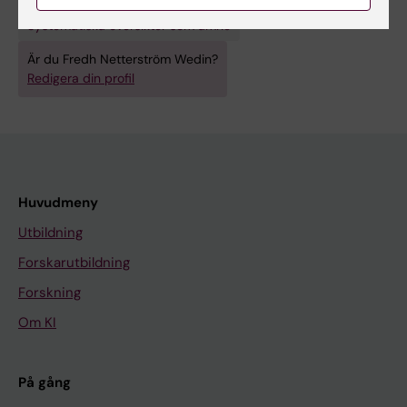
Systematiska översikter som ämne
Är du Fredh Netterström Wedin?
Redigera din profil
Huvudmeny
Utbildning
Forskarutbildning
Forskning
Om KI
På gång