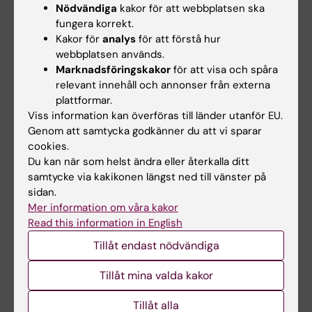
meta-analysis
Nödvändiga
kakor för att webbplatsen ska
Netterstrom-Wedin F; Bleakley C
fungera korrekt.
Kakor för
analys
för att förstå hur
webbplatsen används.
EDITORIAL:
BRITISH JOURNAL OF SPORTS
Marknadsföringskakor
för att visa och spåra
MEDICINE.
2021;55(9):463-464
relevant innehåll och annonser från externa
Understanding chronic ankle instability:
plattformar.
model rich, data poor
Viss information kan överföras till länder utanför EU.
Bleakley C; Wagemans J; Netterstrom-Wedin
Genom att samtycka godkänner du att vi sparar
Alla författare
F
cookies.
Du kan när som helst ändra eller återkalla ditt
samtycke via kakikonen längst ned till vänster på
sidan.
Forskningsområden:
Mer information om våra kakor
Epidemiologi
Read this information in English
Tillåt endast nödvändiga
Folkhälsovetenskap, global hälsa och socialmedicin
Fysioterapi
Tillåt mina valda kakor
Forskningsämnen:
Tillåt alla
Idrottsmedicin
Metaanalys som ämne