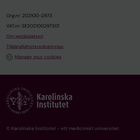
Org.nr: 202100-2973
VAT.nr: SE202100297301
Om webbplatsen
Tillgänglighetsredogörelse
Manage your cookies
© Karolinska Institutet - ett medicinskt universitet