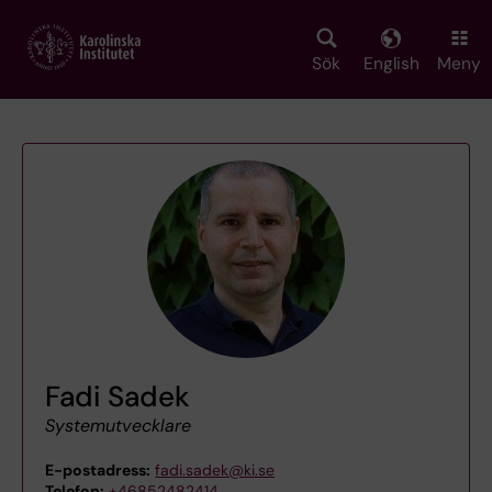
Skip
to
main
Sök
English
Meny
content
Fadi Sadek
Systemutvecklare
E-postadress:
fadi.sadek@ki.se
Telefon:
+46852482414