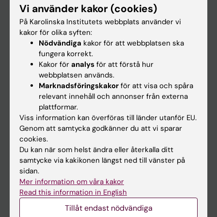
Vi använder kakor (cookies)
Forskning
På Karolinska Institutets webbplats använder vi
Om KI
kakor för olika syften:
Nödvändiga
kakor för att webbplatsen ska
fungera korrekt.
På gång
Kakor för
analys
för att förstå hur
webbplatsen används.
Nyheter
Marknadsföringskakor
för att visa och spåra
Kalender
relevant innehåll och annonser från externa
plattformar.
Viss information kan överföras till länder utanför EU.
Student
Genom att samtycka godkänner du att vi sparar
Ladok
cookies.
Du kan när som helst ändra eller återkalla ditt
Canvas
samtycke via kakikonen längst ned till vänster på
Schema
sidan.
Mer information om våra kakor
Studentmejlen
Read this information in English
Kurs- och programwebbar
Tillåt endast nödvändiga
Student på KI