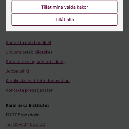
Tillåt mina valda kakor
Medarbetare
Tillåt alla
Medarbetarportalen
Kontakta och besök KI
Universitetsbiblioteket
Stöd forskning och utbildning
Jobba på KI
Karolinska Institutet Innovation
Kontakta presstjänsten
Karolinska Institutet
171 77 Stockholm
Tel: 08-524 800 00