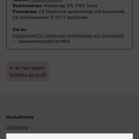
Besöksadress:
Nobelsväg 12A, 17165 Solna
Postadress:
C8 Medicinsk epidemiologi och biostatistik,
C8 Administration IT, 171 77 Stockholm
Del av:
Institutionen för medicinsk epidemiologi och biostatistik
Verksamhetsstöd för MEB
Är du Fadi Sadek?
Redigera din profil
Huvudmeny
Utbildning
Forskarutbildning