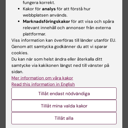
Wallas AE, Eriksson C, Ögren M, Pyko A,
fungera korrekt.
Kakor för
analys
för att förstå hur
Sjöström M, Melén E, Pershagen G, Gruzieva O
webbplatsen används.
Environ Res 2020 Jun;185():109404
Marknadsföringskakor
för att visa och spåra
relevant innehåll och annonser från externa
plattformar.
Kontaktpersoner
Viss information kan överföras till länder utanför EU.
swejem@ki.se
Genom att samtycka godkänner du att vi sparar
cookies.
Du kan när som helst ändra eller återkalla ditt
samtycke via kakikonen längst ned till vänster på
Mattias Sjöström
sidan.
Mer information om våra kakor
Adjungerad Adjunkt
Read this information in English
E-post:
Tillåt endast nödvändiga
mattias.sjostrom@ki.se
Tillåt mina valda kakor
Tillåt alla
Jenny Viktoria Selander