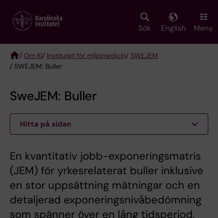
Skip
to
main
Sök
English
Meny
content
/
Om KI
/
Institutet för miljömedicin
/
SWEJEM
/ SWEJEM: Buller
Breadcrumb
SweJEM: Buller
Hitta på sidan
En kvantitativ jobb-exponeringsmatris
(JEM) för yrkesrelaterat buller inklusive
en stor uppsättning mätningar och en
detaljerad exponeringsnivåbedömning
som spänner över en lång tidsperiod,