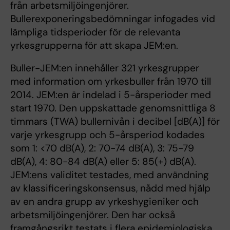
från arbetsmiljöingenjörer.
Bullerexponeringsbedömningar infogades vid
lämpliga tidsperioder för de relevanta
yrkesgrupperna för att skapa JEM:en.
Buller-JEM:en innehåller 321 yrkesgrupper
med information om yrkesbuller från 1970 till
2014. JEM:en är indelad i 5-årsperioder med
start 1970. Den uppskattade genomsnittliga 8
timmars (TWA) bullernivån i decibel [dB(A)] för
varje yrkesgrupp och 5-årsperiod kodades
som 1: <70 dB(A), 2: 70-74 dB(A), 3: 75-79
dB(A), 4: 80-84 dB(A) eller 5: 85(+) dB(A).
JEM:ens validitet testades, med användning
av klassificeringskonsensus, nådd med hjälp
av en andra grupp av yrkeshygieniker och
arbetsmiljöingenjörer. Den har också
framgångsrikt testats i flera epidemiologiska