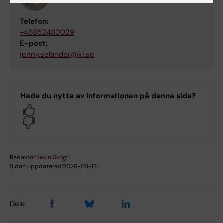
Senior Forskare
Telefon:
+46852480029
E-post:
jenny.selander@ki.se
Hade du nytta av informationen på denna sida?
Yes
No
Redaktör:
Kevin Skogh
Sidan uppdaterad:
2026-03-13
Dela