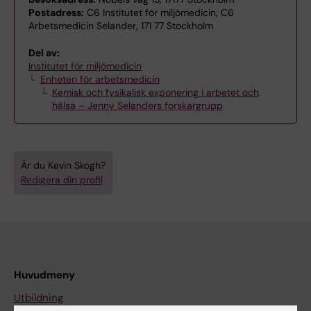
Postadress:
C6 Institutet för miljömedicin, C6
Arbetsmedicin Selander, 171 77 Stockholm
Del av:
Institutet för miljömedicin
Enheten för arbetsmedicin
Kemisk och fysikalisk exponering i arbetet och
hälsa – Jenny Selanders forskargrupp
Är du Kevin Skogh?
Redigera din profil
Huvudmeny
Utbildning