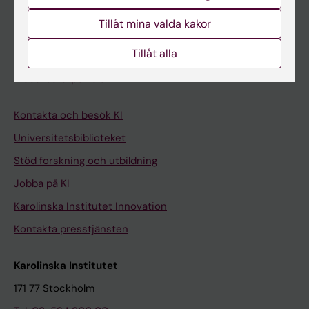
Student på KI
Tillåt mina valda kakor
Tillåt alla
Medarbetare
Medarbetarportalen
Kontakta och besök KI
Universitetsbiblioteket
Stöd forskning och utbildning
Jobba på KI
Karolinska Institutet Innovation
Kontakta presstjänsten
Karolinska Institutet
171 77 Stockholm