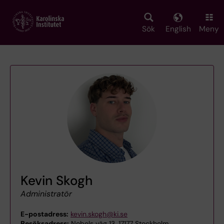
Skip
to
main
Sök
English
Meny
content
Kevin Skogh
Administratör
E-postadress:
kevin.skogh@ki.se
Besöksadress:
Nobels väg 13, 17177 Stockholm