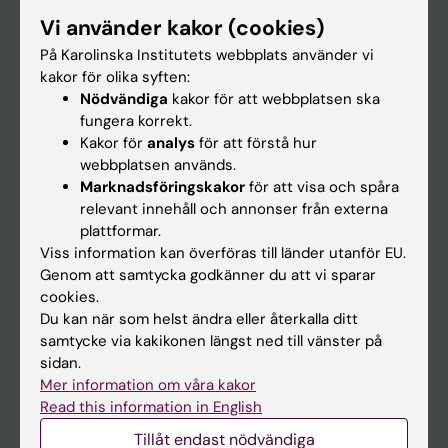
Forskarutbildning
Vi använder kakor (cookies)
Forskning
På Karolinska Institutets webbplats använder vi
kakor för olika syften:
Om KI
Nödvändiga
kakor för att webbplatsen ska
fungera korrekt.
Kakor för
analys
för att förstå hur
På gång
webbplatsen används.
Nyheter
Marknadsföringskakor
för att visa och spåra
relevant innehåll och annonser från externa
Kalender
plattformar.
Viss information kan överföras till länder utanför EU.
Student
Genom att samtycka godkänner du att vi sparar
cookies.
Ladok
Du kan när som helst ändra eller återkalla ditt
Canvas
samtycke via kakikonen längst ned till vänster på
sidan.
Schema
Mer information om våra kakor
Studentmejlen
Read this information in English
Kurs- och programwebbar
Tillåt endast nödvändiga