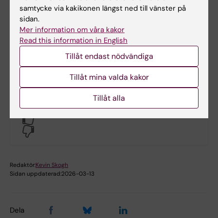
CAMM
samtycke via kakikonen längst ned till vänster på
sidan.
Mattias Sjöström
, PhD, KI och Yrkeshygieniker
Mer information om våra kakor
CAMM
Read this information in English
Tillåt endast nödvändiga
Pernilla Wiebert
, PhD, KI och Yrkeshygieniker
CAMM
Tillåt mina valda kakor
Tillåt alla
Hade du nytta av informationen på denna sida?
Yes
No
Redaktör:
Kevin Skogh
Sidan uppdaterad:
2026-03-13
Dela