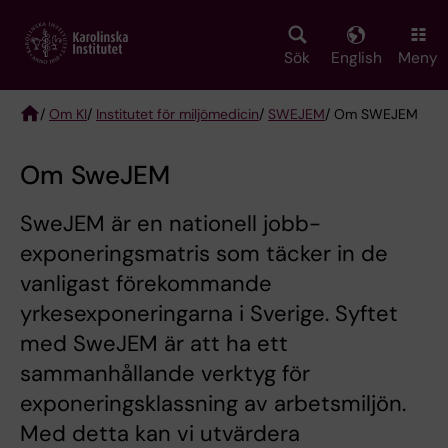
Skip
to
main
Sök
English
Meny
content
/
Om KI
/
Institutet för miljömedicin
/
SWEJEM
/ Om SWEJEM
Breadcrumb
Om SweJEM
SweJEM är en nationell jobb-
exponeringsmatris som täcker in de
vanligast förekommande
yrkesexponeringarna i Sverige. Syftet
med SweJEM är att ha ett
sammanhållande verktyg för
exponeringsklassning av arbetsmiljön.
Med detta kan vi utvärdera