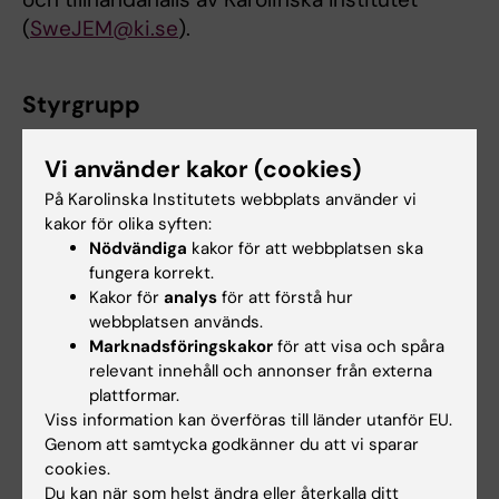
(
SweJEM@ki.se
).
Styrgrupp
Jenny Selander
(Ordförande), Docent,
Vi använder kakor (cookies)
Forskargruppsledare och Enhetschef vid
enheten för arbetsmedicin, IMM, KI.
På Karolinska Institutets webbplats använder vi
kakor för olika syften:
Anette Linnersjö
(Samordnare), Med.Lic., KI
Nödvändiga
kakor för att webbplatsen ska
fungera korrekt.
och Statistiker CAMM
Kakor för
analys
för att förstå hur
webbplatsen används.
Theo Bodin
, Docent, Forskargruppsledare
Marknadsföringskakor
för att visa och spåra
IMM, KI och Verksamhetschef CAMM
relevant innehåll och annonser från externa
plattformar.
Daniel Falkstedt
, Docent,
Viss information kan överföras till länder utanför EU.
Forskargruppsledare IMM, KI
Genom att samtycka godkänner du att vi sparar
cookies.
Katarina Kjellberg
, Docent, KI och Ergonom
Du kan när som helst ändra eller återkalla ditt