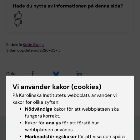
Hade du nytta av informationen på denna sida?
Yes
No
Redaktör:
Kevin Skogh
Sidan uppdaterad:
2026-03-13
Dela
Vi använder kakor (cookies)
På Karolinska Institutets webbplats använder vi
kakor för olika syften:
Nödvändiga
kakor för att webbplatsen ska
fungera korrekt.
Kakor för
analys
för att förstå hur
webbplatsen används.
Marknadsföringskakor
för att visa och spåra
Huvudmeny