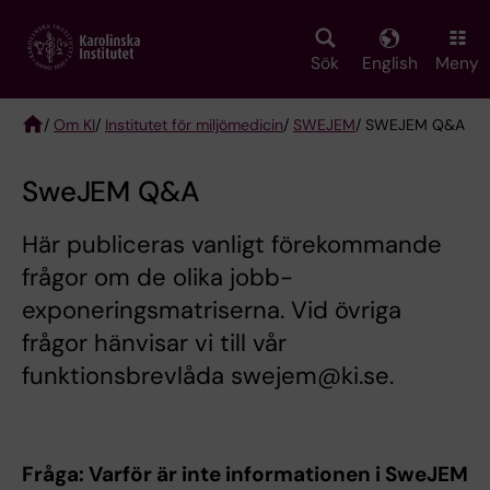
Skip
to
main
Sök
English
Meny
content
/
Om KI
/
Institutet för miljömedicin
/
SWEJEM
/ SWEJEM Q&A
Breadcrumb
SweJEM Q&A
Här publiceras vanligt förekommande
frågor om de olika jobb-
exponeringsmatriserna. Vid övriga
frågor hänvisar vi till vår
funktionsbrevlåda swejem@ki.se.
Fråga: Varför är inte informationen i SweJEM