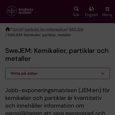
Skip
to
main
Sök
English
Meny
content
/
Om KI
/
Institutet för miljömedicin
/
SWEJEM
/ SWEJEM: Kemikalier, partiklar, metaller
Breadcrumb
SweJEM: Kemikalier, partiklar och
metaller
Hitta på sidan
Jobb-exponeringsmatrisen (JEM:en) för
kemikalier och partiklar är kvantitativ
och innehåller information om
sannolikheten att vara exponerad och