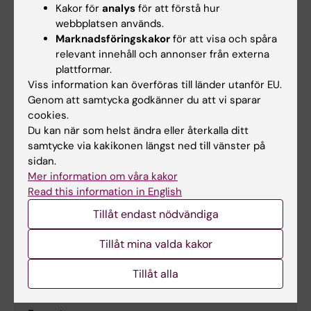
Kakor för
analys
för att förstå hur
Occupational exposure to particles and
webbplatsen används.
increased risk of developing chronic
Marknadsföringskakor
för att visa och spåra
obstructive pulmonary disease (COPD): A
relevant innehåll och annonser från externa
population-based cohort study in Stockholm,
plattformar.
Sweden.
Viss information kan överföras till länder utanför EU.
Grahn K, Gustavsson P, Andersson T, Lindén A,
Genom att samtycka godkänner du att vi sparar
cookies.
Hemmingsson T, Selander J, Wiebert P
Du kan när som helst ändra eller återkalla ditt
Environ Res 2021 Sep;200():111739
samtycke via kakikonen längst ned till vänster på
sidan.
Mer information om våra kakor
Kontaktperson
Read this information in English
swejem@ki.se
Tillåt endast nödvändiga
Tillåt mina valda kakor
Pernilla Wiebert
Tillåt alla
Anknuten till Forskning