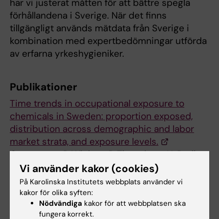
har vi justerat måtten för att bättre spegla
förhållandena i Sverige. När det finns
tillgängligt används mätdata från Sverige i
kombination med expertbedömningar utförda
av erfarna yrkeshygieniker.
Publikationer
Time trends in occupational exposure to
chemicals in Sweden: proportion exposed,
distribution across demographic and labor
market strata, and exposure levels.
Gustavsson P, Wiebert P, Tinnerberg H, Bodin
T, Linnersjö A, Hed Myrberg I, Albin M, Selander
Vi använder kakor (cookies)
J
På Karolinska Institutets webbplats använder vi
Scand J Work Environ Health 2022
kakor för olika syften:
Nödvändiga
kakor för att webbplatsen ska
Sep;48(6):479-489
fungera korrekt.