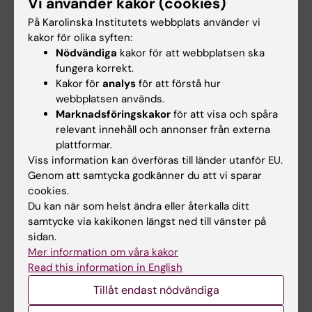
Vi använder kakor (cookies)
På Karolinska Institutets webbplats använder vi
kakor för olika syften:
Nödvändiga
kakor för att webbplatsen ska
Fler forskarporträtt och intervjuer
fungera korrekt.
Kakor för
analys
för att förstå hur
webbplatsen används.
Forskningsteman och fördjupning
Marknadsföringskakor
för att visa och spåra
relevant innehåll och annonser från externa
plattformar.
Viss information kan överföras till länder utanför EU.
Genom att samtycka godkänner du att vi sparar
cookies.
Du kan när som helst ändra eller återkalla ditt
samtycke via kakikonen längst ned till vänster på
sidan.
Mer information om våra kakor
Read this information in English
Tillåt endast nödvändiga
Andningen – en nyckel till kroppens
stressystem