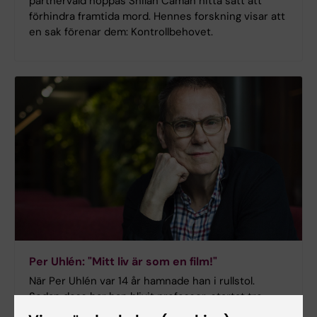
partnervåld hoppas Shilan Caman hitta sätt att
förhindra framtida mord. Hennes forskning visar att
en sak förenar dem: Kontrollbehovet.
Per Uhlén: "Mitt liv är som en film!"
När Per Uhlén var 14 år hamnade han i rullstol.
Sedan dess har han blivit professor, startat tre
företag och deltagit i två Paralympics.