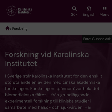
Skip
to
main
Sök
English
Meny
content
/ Forskning
Breadcrumb
Foto: Gunnar Ask
Forskning vid Karolinska
Institutet
I Sverige står Karolinska Institutet för den enskilt
största andelen av den medicinska akademiska
forskningen. Forskningen spänner över hela det
biomedicinska fältet – från grundläggande
experimentell forskning till kliniska studier i
samarbete med hälso- och sjukvården. Här