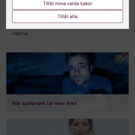
Tillåt mina valda kakor
Andningen sker normalt utan att vi behöver tänka
på det. Samtidigt kan medvetna andningsövningar
Tillåt alla
ge lugnande effekt vid ångest eller stress – men
det finns också andningsmetoder som inte är
riskfria.
När spelandet tar över livet