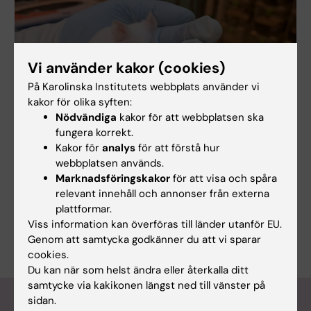
Vi använder kakor (cookies)
På Karolinska Institutets webbplats använder vi
kakor för olika syften:
Nödvändiga
kakor för att webbplatsen ska
fungera korrekt.
Kakor för
analys
för att förstå hur
Komparativ Medicin
webbplatsen används.
Komparativ Medicin tillhandahåller infrastruktur av
Marknadsföringskakor
för att visa och spåra
internationell klass för forskningsstudier som
relevant innehåll och annonser från externa
innefattar användning av djur. Ett etiskt
plattformar.
förhållningssätt genomsyrar hela vår verksamhet.
Viss information kan överföras till länder utanför EU.
Genom att samtycka godkänner du att vi sparar
cookies.
Du kan när som helst ändra eller återkalla ditt
samtycke via kakikonen längst ned till vänster på
Forskningsnyheter
sidan.