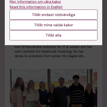
Mer information om våra kakor
Read this information in English
Nyheter
Tillåt endast nödvändiga
Tillåt mina valda kakor
KI:s äldsta makakers bidrag till forskning
Tillåt alla
2026-05-26 16:19
Makakerna Nanuq, Fox, Hyena, Grizzly och Lynx
kom till Karolinska Institutet för 17 år sedan och har
varit centrala för medicinsk forskning. Nu har
deras liv avslutats inom ramen för pågående…