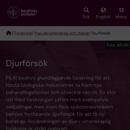
Skip
to
main
Sök
English
Meny
content
/
Forskning
/
Populärvetenskap och dialog
/ Djurförsök
Breadcrumb
Foto: AFL/KI
Djurförsök
På KI bedrivs grundläggande forskning för att
förstå biologiska mekanismer, ta fram nya
behandlingsformer och utveckla vaccin. En stor
del med forskningen utförs med exempelvis
cellodlingar, men inom flera sjukdomsområden
behövs fortfarande djurförsök för att få ny
kunskap. Användningen av djur i vetenskaplig
forskning är strikt reglerad.