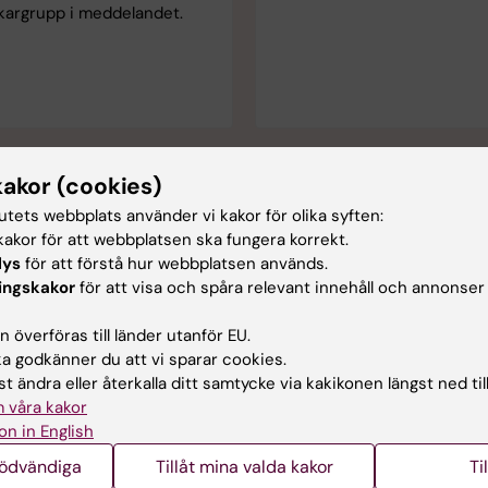
kargrupp i meddelandet.
kakor (cookies)
tutets webbplats använder vi kakor för olika syften:
akor för att webbplatsen ska fungera korrekt.
Större donationer
lys
för att förstå hur webbplatsen används.
ingskakor
för att visa och spåra relevant innehåll och annonser
KI:s Development Office hjäl
dig att hitta en skräddarsydd
 överföras till länder utanför EU.
lösning om du vill göra en st
 godkänner du att vi sparar cookies.
donation. Du är välkommen a
t ändra eller återkalla ditt samtycke via kakikonen längst ned til
skicka ett e-postmeddelande 
 våra kakor
do@ki.se eller besöka dem i 
on in English
Medica på Nobels väg 6, våni
nödvändiga
Tillåt mina valda kakor
Ti