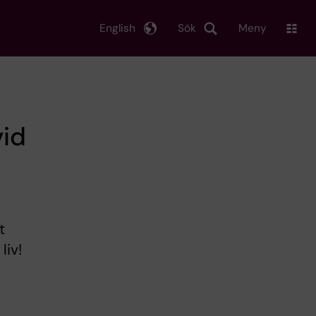
English
Sök
Meny
vid
t
liv!