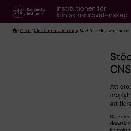
Skip
Institutionen för
to
klinisk neurovetenskap
main
content
/
Om KI
/
Klinisk neurovetenskap
/ Stöd forskningsverksamhe
Breadcrumb
Stöd
CNS
Att stö
möjligh
att fle
Banköver
donation
kontakta