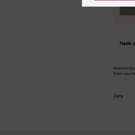
Hade d
Redaktör:
An
Sidan uppda
Dela