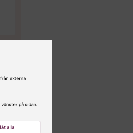
 från externa
per
örre
tt
l vänster på sidan.
till
Aula
ng 5.
llåt alla