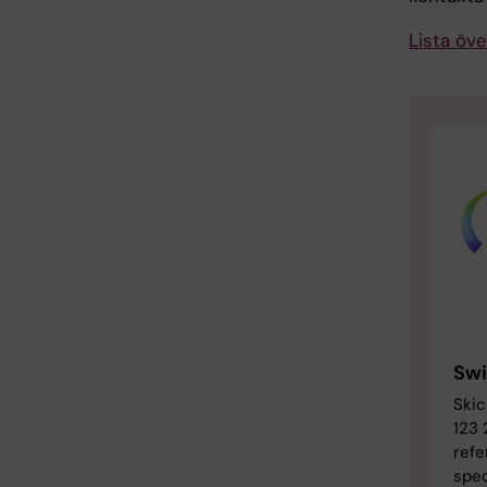
Lista öv
Swi
Skic
123 
ref
spec