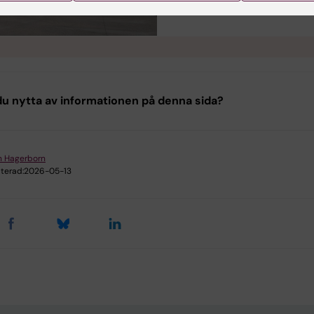
u nytta av informationen på denna sida?
n Hagerborn
terad:
2026-05-13