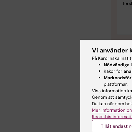
fors
Vi använder 
På Karolinska Insti
Nödvändiga
k
Kakor för
ana
Marknadsför
plattformar.
Viss information kan
Genom att samtycka
Du kan när som hels
Mer information om
Read this informati
Tillåt endast 