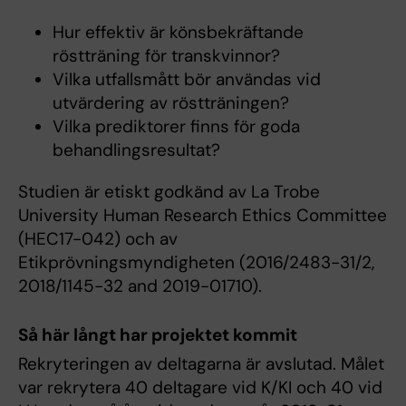
Hur effektiv är könsbekräftande
röstträning för transkvinnor?
Vilka utfallsmått bör användas vid
utvärdering av röstträningen?
Vilka prediktorer finns för goda
behandlingsresultat?
Studien är etiskt godkänd av La Trobe
University Human Research Ethics Committee
(HEC17-042) och av
Etikprövningsmyndigheten (2016/2483-31/2,
2018/1145-32 and 2019-01710).
Så här långt har projektet kommit
Rekryteringen av deltagarna är avslutad. Målet
var rekrytera 40 deltagare vid K/KI och 40 vid