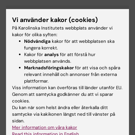
Georgia Dacakis
Vi använder kakor (cookies)
PhD, logoped
På Karolinska Institutets webbplats använder vi
Discipline of Speech Pathology, School of Allied
kakor för olika syften:
Health, Human Services and Sport, La Trobe
Nödvändiga
kakor för att webbplatsen ska
University, Bundoora VIC 3086, Australia
fungera korrekt.
Kakor för
analys
för att förstå hur
webbplatsen används.
Marknadsföringskakor
för att visa och spåra
Cecilia Dhejne
relevant innehåll och annonser från externa
MD, psykiater
plattformar.
ANOVA, ME Endokrinologi, Karolinska
Viss information kan överföras till länder utanför EU.
Universitetssjukhuset och Inst.för medicin,
Genom att samtycka godkänner du att vi sparar
Karolinska Institutet
cookies.
Du kan när som helst ändra eller återkalla ditt
samtycke via kakikonen längst ned till vänster på
sidan.
Jaco Erasmus
Mer information om våra kakor
MD, Psykiater
Read this information in English