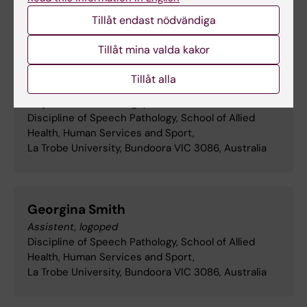
Gender Clinic, Monash Health, Clayton, Victoria,
Tillåt endast nödvändiga
Australia
Tillåt mina valda kakor
Tillåt alla
Sterling Quinn
Projektkoordinator, logoped, doktorand
Discipline of Speech Pathology, School of Allied
Health, Human Services and Sport,
La Trobe University, Bundoora VIC 3086, Australia
Georgina Smith
Assistent, logoped
Discipline of Speech Pathology, School of Allied
Health, Human Services and Sport,
La Trobe University, Bundoora VIC 3086, Australia