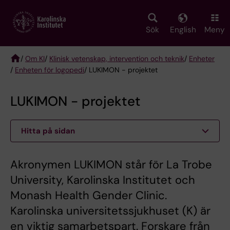
Skip
to
main
Sök
English
Meny
content
/
Om KI
/
Klinisk vetenskap, intervention och teknik
/
Enheter
/
Enheten för logopedi
/ LUKIMON - projektet
Breadcrumb
LUKIMON - projektet
Hitta på sidan
Akronymen LUKIMON står för La Trobe
University, Karolinska Institutet och
Monash Health Gender Clinic.
Karolinska universitetssjukhuset (K) är
en viktig samarbetspart. Forskare från