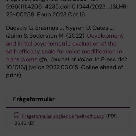
9;66(11):4206-4235.doi:10.1044/2023_JSLHR-
23-00258. Epub 2023 Oct 16.
Dacakis G, Erasmus J. Nygren U, Oates J,
Quinn S, Södersten M. (2022).
Development
and initial psychometric evaluation of the
self-efficacy scale for voice modification in
trans wome
n.
Journal of Voice.
In Press doi:
10.1016/j.jvoice.2022.03.015. Online ahead of
print)
Frågeformulär
Frågeformulär angående ”self-efficacy"
(PDF,
126.46 KB)