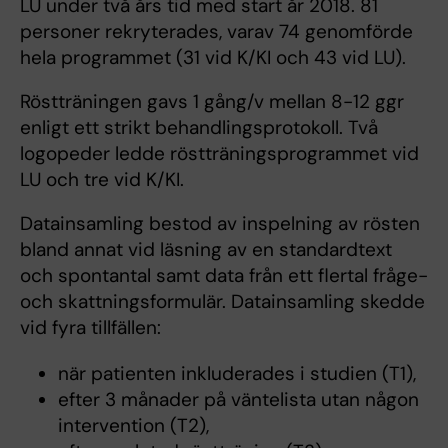
LU under två års tid med start år 2018. 81
personer rekryterades, varav 74 genomförde
hela programmet (31 vid K/KI och 43 vid LU).
Röstträningen gavs 1 gång/v mellan 8-12 ggr
enligt ett strikt behandlingsprotokoll. Två
logopeder ledde röstträningsprogrammet vid
LU och tre vid K/KI.
Datainsamling bestod av inspelning av rösten
bland annat vid läsning av en standardtext
och spontantal samt data från ett flertal fråge-
och skattningsformulär. Datainsamling skedde
vid fyra tillfällen:
när patienten inkluderades i studien (T1),
efter 3 månader på väntelista utan någon
intervention (T2),