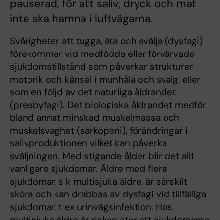
pauserad, för att saliv, dryck och mat
inte ska hamna i luftvägarna.
Svårigheter att tugga, äta och svälja (dysfagi)
förekommer vid medfödda eller förvärvade
sjukdomstillstånd som påverkar strukturer,
motorik och känsel i munhåla och svalg, eller
som en följd av det naturliga åldrandet
(presbyfagi). Det biologiska åldrandet medför
bland annat minskad muskelmassa och
muskelsvaghet (sarkopeni), förändringar i
salivproduktionen vilket kan påverka
sväljningen. Med stigande ålder blir det allt
vanligare sjukdomar. Äldre med flera
sjukdomar, s k multisjuka äldre, är särskilt
sköra och kan drabbas av dysfagi vid tillfälliga
sjukdomar, t ex urinvägsinfektion. Hos
multisjuka äldre är risken stor att sjukdomarna