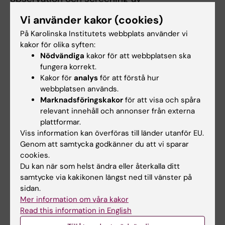
sväljning/dysfagi hos vårdpersonal på alla
Vi använder kakor (cookies)
vårdnivåer inom sjukvård och kommunal
På Karolinska Institutets webbplats använder vi
omsorg och personliga assistenter är därför
kakor för olika syften:
viktigt. Kunskap om hur rekommendationer
Nödvändiga
kakor för att webbplatsen ska
tillämpas och om betydelsen av olika insatser
fungera korrekt.
vid dysfagi är också av största vikt, såväl med
Kakor för
analys
för att förstå hur
webbplatsen används.
tanke på säkerhet som livskvalitet. Eftersom
Marknadsföringskakor
för att visa och spåra
dysfagi ofta varierar med allmäntillståndet (t
relevant innehåll och annonser från externa
ex mer besvär viss tid på dygnet eller vid
plattformar.
smärta och trötthet), behöver individer med
Viss information kan överföras till länder utanför EU.
dysfagi följas upp (ibland ofta), så att
Genom att samtycka godkänner du att vi sparar
rekommendationerna för ett säkert ätande
cookies.
Du kan när som helst ändra eller återkalla ditt
kan uppdateras.
samtycke via kakikonen längst ned till vänster på
sidan.
Mer information om våra kakor
Hade du nytta av informationen på denna sida?
Read this information in English
Yes