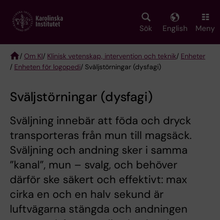
Skip
to
main
Sök
English
Meny
content
/
Om KI
/
Klinisk vetenskap, intervention och teknik
/
Enheter
/
Enheten för logopedi
/ Sväljstörningar (dysfagi)
Breadcrumb
Sväljstörningar (dysfagi)
Sväljning innebär att föda och dryck
transporteras från mun till magsäck.
Sväljning och andning sker i samma
”kanal”, mun – svalg, och behöver
därför ske säkert och effektivt: max
cirka en och en halv sekund är
luftvägarna stängda och andningen