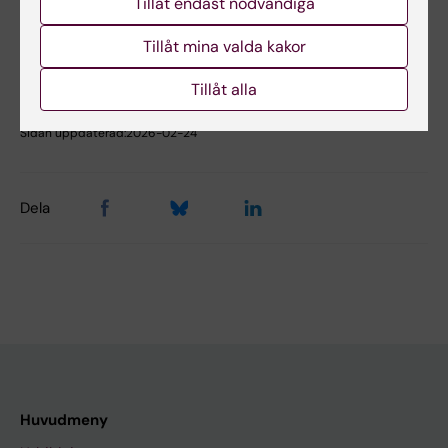
Tillåt endast nödvändiga
No
Tillåt mina valda kakor
Innehållsgranskare:
Tillåt alla
Christina Samuelsson
Redaktör:
Åsa Catapano
Sidan uppdaterad:
2026-02-24
Dela
Huvudmeny