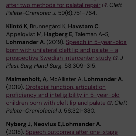
after two methods for palatal repair
.
Cleft
Palate-Craniofac J.
59(6):751–764.
Klintö K
, Brunnegård K,
Havstam C
,
Appelqvist M,
Hagberg E
, Taleman A-S,
Lohmander A
. (2019).
Speech in 5-year-olds
born with unilateral cleft lip and palate – a
prospective Swedish intercenter study
.
J
Plast Surg Hand Surg.
53:309-315.
Malmenholt, A,
McAllister A,
Lohmander A
.
(2019).
Orofacial function, articulation
proficiency and intelligibility in 5-year-old
children born with cleft lip and palate
.
Cleft
Palate-Craniofacial J.
56:321-330.
Nyberg J, Neovius E,Lohmander A
.
(2018).
Speech outcomes after one-stage