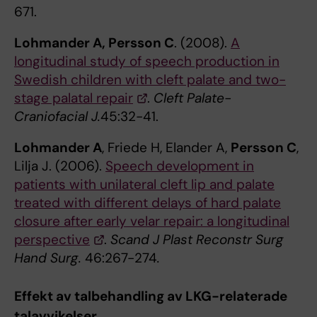
671.
Lohmander A, Persson C
. (2008).
A
longitudinal study of speech production in
Swedish children with cleft palate and two-
stage palatal repair
.
Cleft Palate-
Craniofacial J.
45:32-41.
Lohmander A
, Friede H, Elander A,
Persson C
,
Lilja J. (2006).
Speech development in
patients with unilateral cleft lip and palate
treated with different delays of hard palate
closure after early velar repair: a longitudinal
perspective
.
Scand J Plast Reconstr Surg
Hand Surg.
46:267-274
.
Effekt av talbehandling av LKG-relaterade
talavvikelser