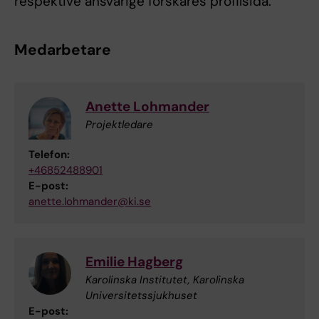
respektive ansvarige forskares profilsida.
Medarbetare
Anette Lohmander
Projektledare
Telefon:
+46852488901
E-post:
anette.lohmander@ki.se
Emilie Hagberg
Karolinska Institutet, Karolinska
Universitetssjukhuset
E-post: