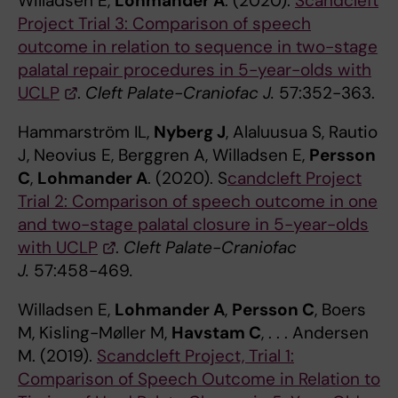
Willadsen E,
Lohmander A
. (2020).
Scandcleft
Project Trial 3: Comparison of speech
outcome in relation to sequence in two-stage
palatal repair procedures in 5-year-olds with
UCLP
.
Cleft Palate-Craniofac J.
57:352-363.
Hammarström IL,
Nyberg J
, Alaluusua S, Rautio
J, Neovius E, Berggren A, Willadsen E,
Persson
C
,
Lohmander A
. (2020). S
candcleft Project
Trial 2: Comparison of speech outcome in one
and two-stage palatal closure in 5-year-olds
with UCLP
.
Cleft Palate-Craniofac
J.
57:458-469
.
Willadsen E,
Lohmander A
,
Persson C
, Boers
M, Kisling-Møller M,
Havstam C
, . . . Andersen
M. (2019).
Scandcleft Project, Trial 1:
Comparison of Speech Outcome in Relation to