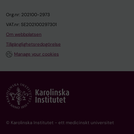
Org.nr: 202100-2973
VAT.nr: SE202100297301
Om webbplatsen
Tillgänglighetsredogörelse
Manage your cookies
© Karolinska Institutet - ett medicinskt universitet