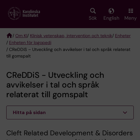
Skip
to
main
Sök
English
Meny
content
/
Om KI
/
Klinisk vetenskap, intervention och teknik
/
Enheter
/
Enheten för logopedi
Breadcrumb
/ CReDDiS – Utveckling och avvikelser i tal och språk relaterat
till gomspalt
CReDDiS - Utveckling och
avvikelser i tal och språk
relaterat till gomspalt
Hitta på sidan
Cleft Related Development & Disorders