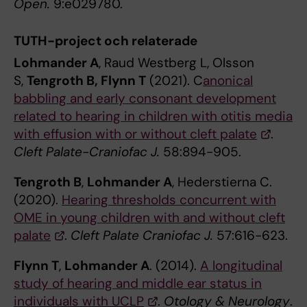
Open.
9:e029780.
TUTH-project och relaterade
Lohmander A
, Raud Westberg L, Olsson
S,
Tengroth B, Flynn T
(2021). C
anonical
babbling and early consonant development
related to hearing in children with otitis media
with effusion with or without cleft palate
.
Cleft Palate-Craniofac J.
58:894-905.
Tengroth B
,
Lohmander A
, Hederstierna C.
(2020).
Hearing thresholds concurrent with
OME in young children with and without cleft
palate
.
Cleft Palate Craniofac J.
57:616-623.
Flynn T
,
Lohmander A
. (2014).
A longitudinal
study of hearing and middle ear status in
individuals with UCLP
.
Otology & Neurology
.