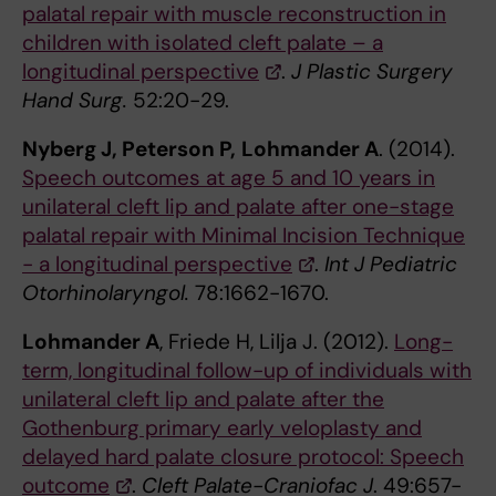
palatal repair with muscle reconstruction in
children with isolated cleft palate – a
longitudinal perspective
.
J Plastic Surgery
Hand Surg.
52:20-29.
Nyberg J, Peterson P,
Lohmander A
. (2014).
Speech outcomes at age 5 and 10 years in
unilateral cleft lip and palate after one-stage
palatal repair with Minimal Incision Technique
- a longitudinal perspective
.
Int J Pediatric
Otorhinolaryngol.
78:1662-1670.
Lohmander A
, Friede H, Lilja J. (2012).
Long-
term, longitudinal follow-up of individuals with
unilateral cleft lip and palate after the
Gothenburg primary early veloplasty and
delayed hard palate closure protocol: Speech
outcome
.
Cleft Palate-Craniofac J
. 49:657-