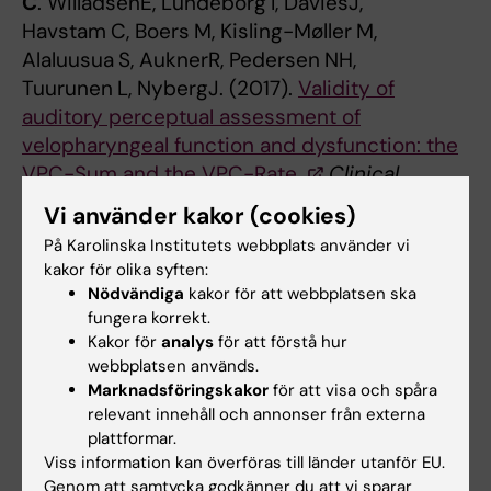
C
. WilladsenE, Lundeborg
I, DaviesJ,
Havstam
C, Boers
M, Kisling-Møller
M,
Alaluusua
S, AuknerR, Pedersen
NH,
Tuurunen
L, NybergJ. (2017).
Validity of
auditory perceptual assessment of
velopharyngeal function and dysfunction: the
VPC-Sum and the VPC-Rate.
Clinical
Linguistics & Phonetics,
2017;31:589-597.
Vi använder kakor (cookies)
På Karolinska Institutets webbplats använder vi
Lohmander A
, Lundeborg I,
Persson C
.
kakor för olika syften:
(2017).
SVANTE - The Swedish Articulation
Nödvändiga
kakor för att webbplatsen ska
and Nasality Test - Normative data and a
fungera korrekt.
minimum standard set for cross-linguistic
Kakor för
analys
för att förstå hur
comparison
.
Clin Linguist Phon
,
31
(2), 137-
webbplatsen används.
Marknadsföringskakor
för att visa och spåra
154.
relevant innehåll och annonser från externa
plattformar.
Scandcleft Project
Viss information kan överföras till länder utanför EU.
Persson C
, Davies J,
Havstam C
, Søgaard H,
Genom att samtycka godkänner du att vi sparar