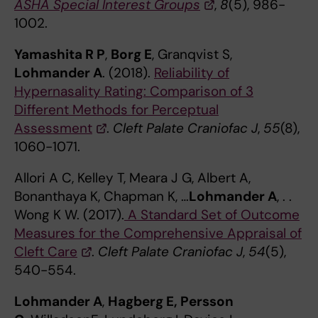
ASHA Special Interest Groups
,
8
(5), 986-
1002.
Yamashita R P
,
Borg E
, Granqvist S,
Lohmander A
. (2018).
Reliability of
Hypernasality Rating: Comparison of 3
Different Methods for Perceptual
Assessment
.
Cleft Palate Craniofac J
,
55
(8),
1060-1071.
Allori A C, Kelley T, Meara J G, Albert A,
Bonanthaya K, Chapman K, …
Lohmander A
, . .
Wong K W. (2017).
A Standard Set of Outcome
Measures for the Comprehensive Appraisal of
Cleft Care
.
Cleft Palate Craniofac J
,
54
(5),
540-554.
Lohmander A
,
Hagberg E, Persson