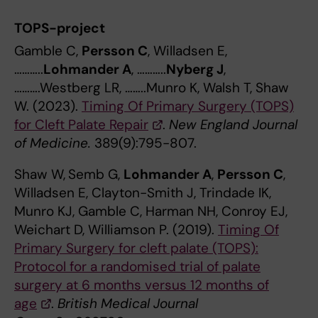
TOPS-project
Gamble C,
Persson C
, Willadsen E,
………..
Lohmander A
, ………..
Nyberg J
,
……….Westberg LR, ……..Munro K, Walsh T, Shaw
W. (2023).
Timing Of Primary Surgery (TOPS)
for Cleft Palate Repair
.
New England Journal
of Medicine.
389(9):795-807.
Shaw W,
Semb G,
Lohmander A
,
Persson C
,
Willadsen E, Clayton-Smith J, Trindade IK,
Munro KJ, Gamble C, Harman NH, Conroy EJ,
Weichart D, Williamson P. (2019).
Timing Of
Primary Surgery for cleft palate (TOPS):
Protocol for a randomised trial of palate
surgery at 6 months versus 12 months of
age
.
British Medical Journal