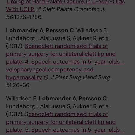
Timing of Hard Palate Closure in 5-Year-Olds
With UCLP.
Cleft Palate Craniofac J
.
56
:1276-1286.
Lohmander A
,
Persson C
, Willadsen E,
Lundeborg I, Alaluusua S, Aukner R, et.al.
(2017).
Scandcleft randomised trials of
primary surgery for unilateral cleft lip and
palate: 4. Speech outcomes in 5-year-olds -
velopharyngeal competency and
hypernasality
.
J Plast Surg Hand Surg
.
51:26-36.
Willadsen E,
Lohmander A
,
Persson C
,
Lundeborg I, Alaluusua S, Aukner R, et.al.
(2017). S
candcleft randomised trials of
primary surgery for unilateral cleft lip and
palate: 5. Speech outcomes in 5-year-olds -