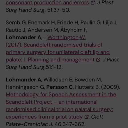
consonant production and errors
.
J Plast
Surg Hand Surg
. 51:37-50.
Semb G, Enemark
H, Friede H, Paulin
G, Lilja
J,
Rautio
J, Andersen
M, Åbyholm
F,
Lohmander
A
, ….
Worthington
W.
(2017). Scandcleft randomised trials of
primary surgery for unilateral cleft lip and
palate: 1. Planning and management
.
J Plast
Surg Hand Surg
.51:1-12.
Lohmander A
, Willadsen E, Bowden M,
Henningsson G,
Persson C
, Hutters B. (2009).
Methodology for Speech Assessment in the
Scandcleft Project – an international
randomised clinical trial on palatal surgery:
experiences from a pilot study
.
Cleft
Palate-Craniofac J.
46:347-362.