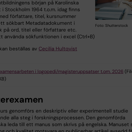
tbildningens början på Karolinska
t i Stockholm 1964 t.o.m. idag finns
med författare, titel, kursnummer
 ett sökbart Metadatadokument i
Foto: Shutterstock
 på ord, titel eller författare etc.
t använda sökfunktionen i excel (Ctrl+B)
kan beställas av
Cecilia Hultqvist
xamensarbeten i logopedi/magisteruppsatser t.om. 2026
(Fil
KB)
terexamen
kurs genomförs en deskriptiv eller experimentell studie
ande alla steg i forskningsprocessen. Den genomförda
ka leda till ett manus som skrivs på engelska. Manuset s
ng och kvalitet motsvara en publicerbar artikel avsedd f