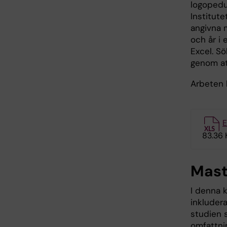
logopedu
Institute
angivna 
och år i
Excel. Sök
genom at
Arbeten 
E
83.36 
Mas
I denna 
inkluder
studien s
omfattni