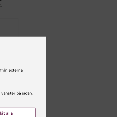
.
 från externa
l vänster på sidan.
llåt alla