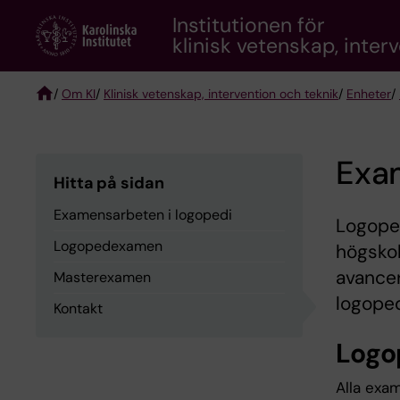
Skip
Institutionen för
to
klinisk vetenskap, inter
main
content
/
Om KI
/
Klinisk vetenskap, intervention och teknik
/
Enheter
/
Breadcrumb
Exa
Hitta på sidan
Examensarbeten i logopedi
Logope
Logopedexamen
högskol
avance
Masterexamen
logope
Kontakt
Log
Alla exa