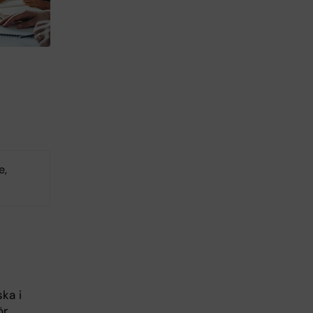
e,
ka i
ör