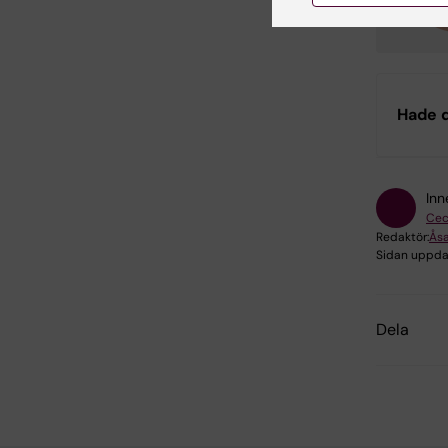
Hade d
Inn
Ceci
Redaktör:
Ås
Sidan uppda
Dela