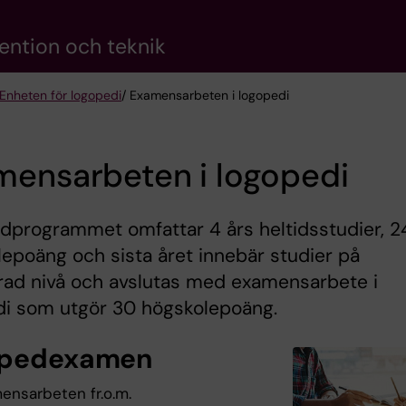
vention och teknik
Enheten för logopedi
/ Examensarbeten i logopedi
mensarbeten i logopedi
dprogrammet omfattar 4 års heltidsstudier, 
epoäng och sista året innebär studier på
rad nivå och avslutas med examensarbete i
di som utgör 30 högskolepoäng.
opedexamen
mensarbeten fr.o.m.