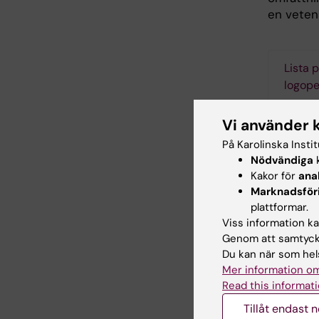
en veten
Lista 
logope
Till k
Vi använder 
På Karolinska Insti
Nödvändiga
k
Kont
Kakor för
ana
Marknadsför
För mer 
plattformar.
Viss information kan
Genom att samtycka
Du kan när som hels
Mer information om
Read this informati
Tillåt endast 