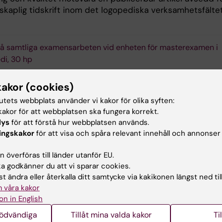
skaplig tidskrift inom det logopediska verksamhetsfältet
på samtliga examensarbeten vid enheten för masterexamen i
di, 30 hp
urs examensarbete för masterexamen i logopedi, 30 hp.
kakor (cookies)
tutets webbplats använder vi kakor för olika syften:
akor för att webbplatsen ska fungera korrekt.
akt
lys
för att förstå hur webbplatsen används.
ingskakor
för att visa och spåra relevant innehåll och annonser
information om kursen kontakta Cecilia Hultqvist:
 överföras till länder utanför EU.
 godkänner du att vi sparar cookies.
t ändra eller återkalla ditt samtycke via kakikonen längst ned til
Cecilia Christina Hultqvist
 våra kakor
Utbildningsadministratör
on in English
Telefon:
+46852488951
E-post:
cecilia.hultqvist@ki.se
nödvändiga
Tillåt mina valda kakor
Ti