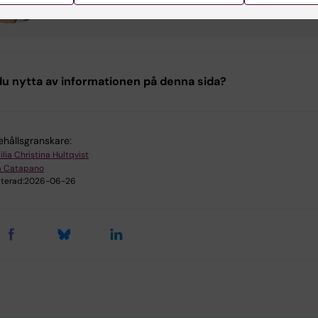
u nytta av informationen på denna sida?
ehållsgranskare:
lia Christina Hultqvist
a Catapano
terad:
2026-06-26