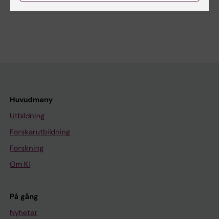
Huvudmeny
Utbildning
Forskarutbildning
Forskning
Om KI
På gång
Nyheter