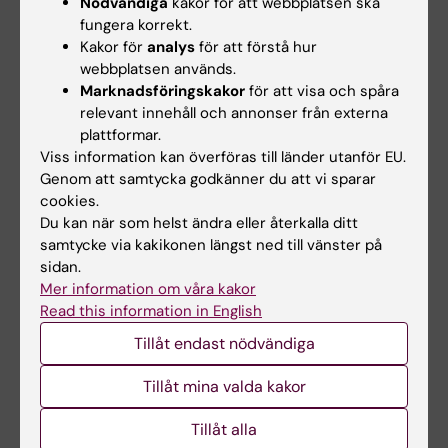
Nödvändiga
kakor för att webbplatsen ska
Utbildningsrådet protokoll 2025-03-24
(PDF,
fungera korrekt.
Kakor för
analys
för att förstå hur
547.96 KB)
webbplatsen används.
Marknadsföringskakor
för att visa och spåra
Utbildningsrådet protokoll 2025-02-03
(PDF,
relevant innehåll och annonser från externa
655.51 KB)
plattformar.
Viss information kan överföras till länder utanför EU.
Genom att samtycka godkänner du att vi sparar
cookies.
Hade du nytta av informationen på denna sida?
Du kan när som helst ändra eller återkalla ditt
Yes
samtycke via kakikonen längst ned till vänster på
No
sidan.
Mer information om våra kakor
Read this information in English
Innehållsgranskare:
Tillåt endast nödvändiga
Christina Joos
Sidan uppdaterad:
2026-06-29
Tillåt mina valda kakor
Tillåt alla
Dela