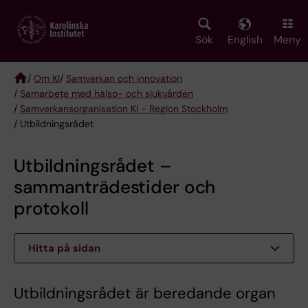
Skip
to
main
Sök
English
Meny
content
/
Om KI
/
Samverkan och innovation
/
Samarbete med hälso- och sjukvården
Breadcrumb
/
Samverkansorganisation KI - Region Stockholm
/ Utbildningsrådet
Utbildningsrådet –
sammanträdestider och
protokoll
Hitta på sidan
Utbildningsrådet är beredande organ