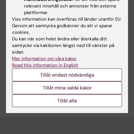
Hade du nytta av informationen på denna sida?
relevant innehåll och annonser från externa
plattformar.
Yes
Viss information kan överföras till länder utanför EU.
No
Genom att samtycka godkänner du att vi sparar
cookies.
Du kan när som helst ändra eller återkalla ditt
Innehållsgranskare:
samtycke via kakikonen längst ned till vänster på
Viktoria Svensson
sidan.
Sidan uppdaterad:
2026-07-02
Mer information om våra kakor
Read this information in English
Tillåt endast nödvändiga
Dela
Tillåt mina valda kakor
Tillåt alla