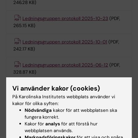
246.28 KB)
Ledningsgruppen protokoll 2025-10-23
(PDF,
265.15 KB)
Ledningsgruppen protokoll 2025-10-01
(PDF,
242.17 KB)
Ledningsgruppen protokoll 2025-06-12
(PDF,
328.87 KB)
Vi använder kakor (cookies)
Ledningsgruppen protokoll 2025-03-04
(PDF,
374.41 KB)
På Karolinska Institutets webbplats använder vi
kakor för olika syften:
Nödvändiga
kakor för att webbplatsen ska
Ledningsgruppen protokoll 2025-01-30
(PDF,
fungera korrekt.
256.59 KB)
Kakor för
analys
för att förstå hur
webbplatsen används.
Marknadsföringskakor
för att visa och spåra