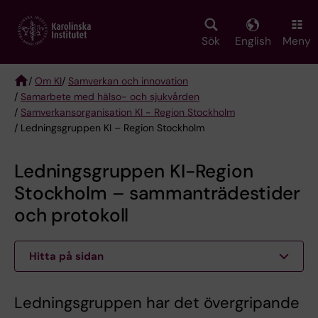
Skip
to
main
Sök
English
Meny
content
/
Om KI
/
Samverkan och innovation
/
Samarbete med hälso- och sjukvården
Breadcrumb
/
Samverkansorganisation KI - Region Stockholm
/ Ledningsgruppen KI – Region Stockholm
Ledningsgruppen KI-Region
Stockholm – sammanträdestider
och protokoll
Hitta på sidan
Ledningsgruppen har det övergripande