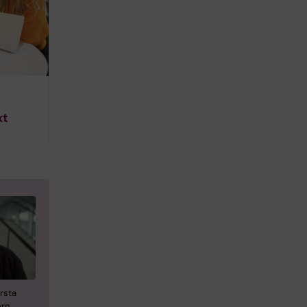
xt
rsta
orn