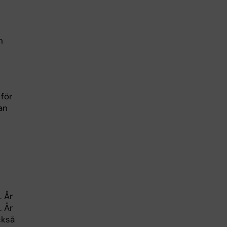
n
 för
an
. År
. År
ckså