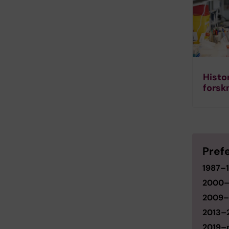
Histo
forsk
Pref
1987–
2000
2009–
2013–
2019–