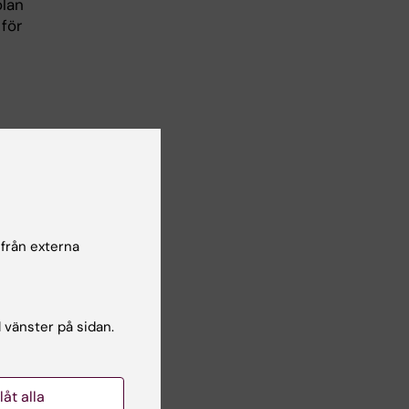
olan
för
r en
 från externa
r
och
l vänster på sidan.
llåt alla