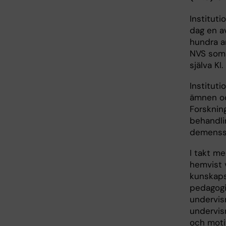
Instituti
dag en av
hundra a
NVS som e
själva KI.
Instituti
ämnen oc
Forskning
behandli
demenss
I takt me
hemvist 
kunskaps
pedagogi
undervisn
undervisn
och moti