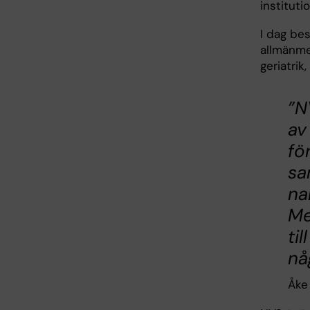
institut
I dag be
allmänmed
geriatrik
”N
av
fö
sa
na
Me
ti
nå
Åke 