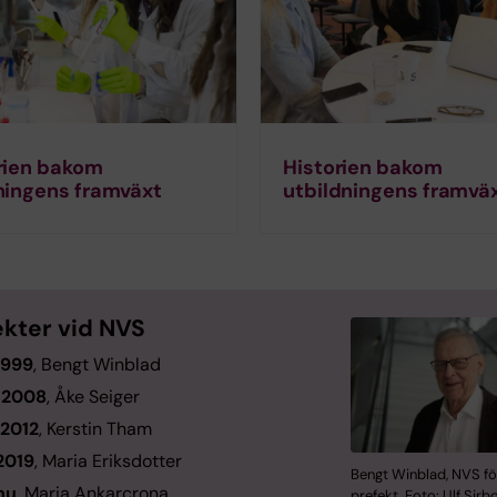
rien bakom
Historien bakom
ningens framväxt
utbildningens framvä
ekter vid NVS
1999
, Bengt Winblad
–2008
, Åke Seiger
2012
, Kerstin Tham
2019
, Maria Eriksdotter
Bengt Winblad, NVS fö
nu
, Maria Ankarcrona
prefekt. Foto: Ulf Sirb