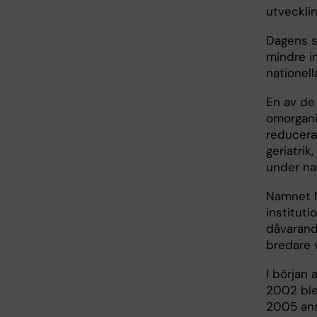
utveckli
Dagens s
mindre in
nationel
En av de 
omorgani
reducerad
geriatrik
under n
Namnet Ne
institut
dåvarande
bredare 
I början 
2002 blev
2005 ans