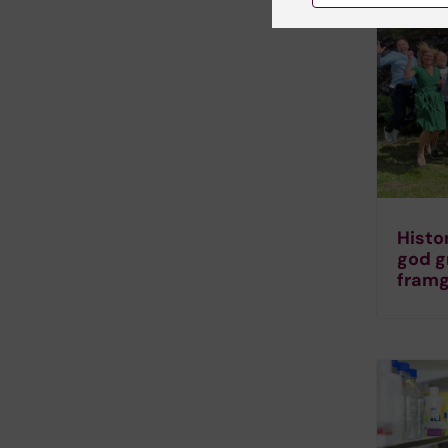
Histo
god g
fram