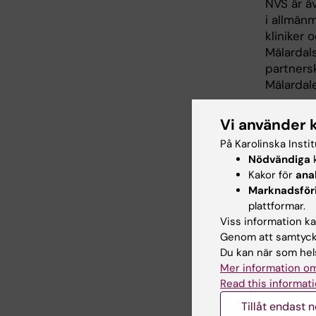
NVS är äv
i allmänm
kliniker 
Mälardal
partnersk
Mälardal
Dessa for
Vi använder 
gemensam
På Karolinska Insti
lärandeak
Nödvändiga
k
Forskarsk
Kakor för
ana
miljö för
Marknadsför
plattformar.
Vid NVS 
Viss information kan
utbildnin
Genom att samtycka
forskaru
Du kan när som hels
erbjuder
Mer information om
forsknin
Read this informati
Tillåt endast 