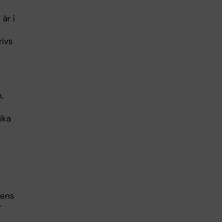
är i
rivs
.
ika
gens
r