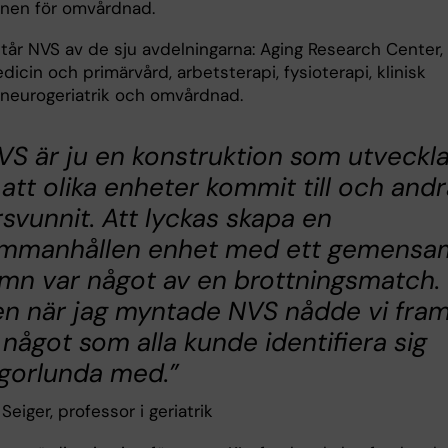
ionen för omvårdnad.
står NVS av de sju avdelningarna: Aging Research Center,
icin och primärvård, arbetsterapi, fysioterapi, klinisk
, neurogeriatrik och omvårdnad.
VS är ju en konstruktion som utveckl
 att olika enheter kommit till och and
rsvunnit. Att lyckas skapa en
mmanhållen enhet med ett gemensa
mn var något av en brottningsmatch.
n när jag myntade NVS nådde vi fra
ll något som alla kunde identifiera sig
gorlunda med.”
Seiger, professor i geriatrik