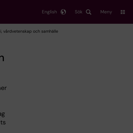
English
Sök
Meny
logi, vårdvetenskap och samhälle
n
mer
ag
ets