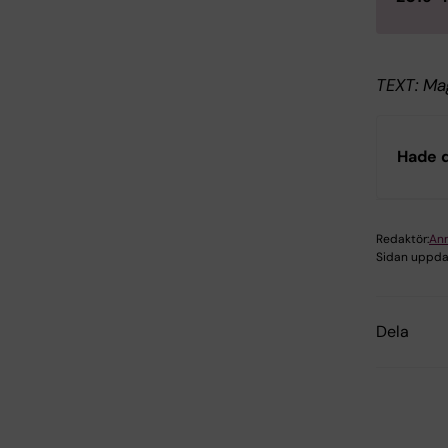
TEXT: Ma
Hade d
Redaktör:
An
Sidan uppda
Dela