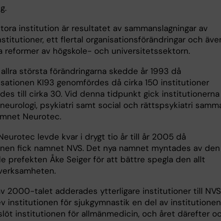
ng.
tora institution är resultatet av sammanslagningar av
stitutioner, ett flertal organisationsförändringar och äve
la reformer av högskole- och universitetssektorn.
allra största förändringarna skedde år 1993 då
sationen KI93 genomfördes då cirka 150 institutioner
es till cirka 30. Vid denna tidpunkt gick institutionerna
, neurologi, psykiatri samt social och rättspsykiatri samm
amnet Neurotec.
urotec levde kvar i drygt tio år till år 2005 då
ionen fick namnet NVS. Det nya namnet myntades av den
 prefekten Åke Seiger för att bättre spegla den allt
verksamheten.
av 2000-talet adderades ytterligare institutioner till NVS
 institutionen för sjukgymnastik en del av institutionen
löt institutionen för allmänmedicin, och året därefter o