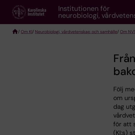
Skip
Institutionen för
to
neurobiologi, vårdvete
main
content
/
Om KI
/
Neurobiologi, vårdvetenskap och samhälle
/
Om NV
Breadcrumb
Från
bak
Följ me
om ursp
dag utg
vårdvet
för att
(KI:s) s