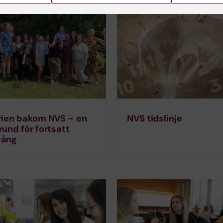
rien bakom NVS – en
NVS tidslinje
rund för fortsatt
gång