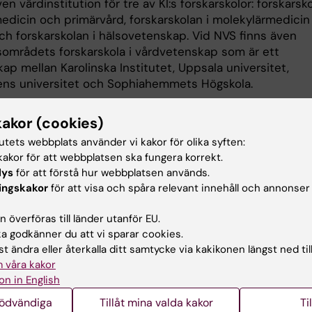
en värdinstitution för tre av KI:s forskarskolor: forskarsk
edicin och primärvård, forskarskolan i molekylärmedicin 
och forskarskolan i hälsovetenskap. Vid NVS finns även
sområdets forskarskola i vårdvetenskap som är ett
ap mellan Karolinska Institutet, Uppsala universitet,
ens universitet och Sophiahemmets Högskola.
skarskolor ger doktoranderna en möjlighet till ett
kakor (cookies)
t lärande och erbjuder ofta fler schemalagda
tutets webbplats använder vi kakor för olika syften:
tiviteter än den traditionella forskarutbildningen.
akor för att webbplatsen ska fungera korrekt.
olorna ger en väg till det livslånga lärandet och erbjude
lys
för att förstå hur webbplatsen används.
 att bygga nätverk mellan doktorander.
ingskakor
för att visa och spåra relevant innehåll och annonser
finns även ett forskarutbildningsprogram: Programmet fö
 överföras till länder utanför EU.
g på forskarnivå i vårdvetenskap. KI:s olika
 godkänner du att vi sparar cookies.
tbildningsprogram återspeglar stora forskningsområden 
t ändra eller återkalla ditt samtycke via kakikonen längst ned til
 kurser och andra lärandeaktiviteter inom respektive
 våra kakor
gsområde.
on in English
nödvändiga
Tillåt mina valda kakor
Ti