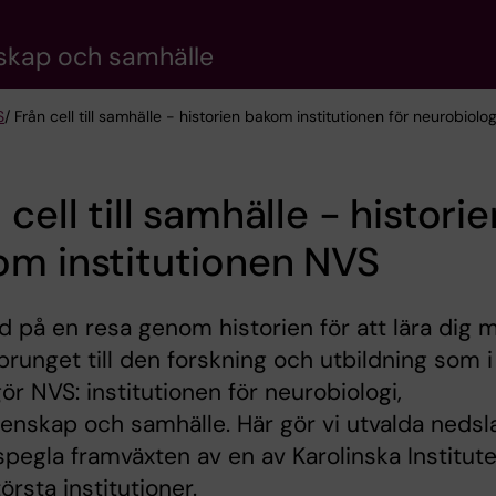
nskap och samhälle
S
/ Från cell till samhälle - historien bakom institutionen för neurobio
 cell till samhälle - historie
om institutionen NVS
d på en resa genom historien för att lära dig 
runget till den forskning och utbildning som i
ör NVS: institutionen för neurobiologi,
enskap och samhälle. Här gör vi utvalda nedsl
 spegla framväxten av en av Karolinska Institut
törsta institutioner.