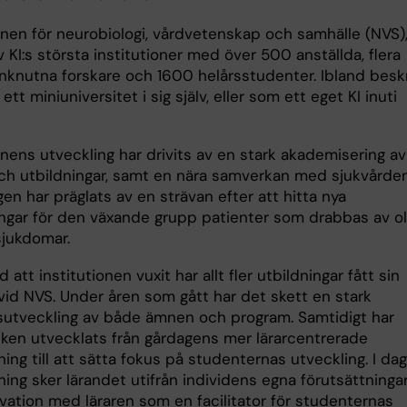
onen för neurobiologi, vårdvetenskap och samhälle (NVS), 
 KI:s största institutioner med över 500 anställda, flera
nknutna forskare och 1600 helårsstudenter. Ibland besk
tt miniuniversitet i sig själv, eller som ett eget KI inuti
onens utveckling har drivits av en stark akademisering av
h utbildningar, samt en nära samverkan med sjukvården
en har präglats av en strävan efter att hitta nya
ngar för den växande grupp patienter som drabbas av ol
jukdomar.
d att institutionen vuxit har allt fler utbildningar fått sin
vid NVS. Under åren som gått har det skett en stark
utveckling av både ämnen och program. Samtidigt har
ken utvecklats från gårdagens mer lärarcentrerade
ing till att sätta fokus på studenternas utveckling. I da
ing sker lärandet utifrån individens egna förutsättninga
vation med läraren som en facilitator för studenternas