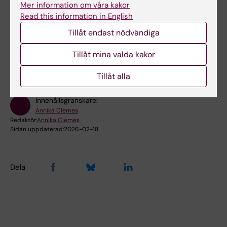
Mer information om våra kakor
Read this information in English
Tillåt endast nödvändiga
Hade du nytta av informationen på denna sida?
Yes
Tillåt mina valda kakor
No
Tillåt alla
Innehållsgranskare:
Annika Clemes
Redaktör:
Annika Clemes
Sidan uppdaterad:
2026-02-18
Dela