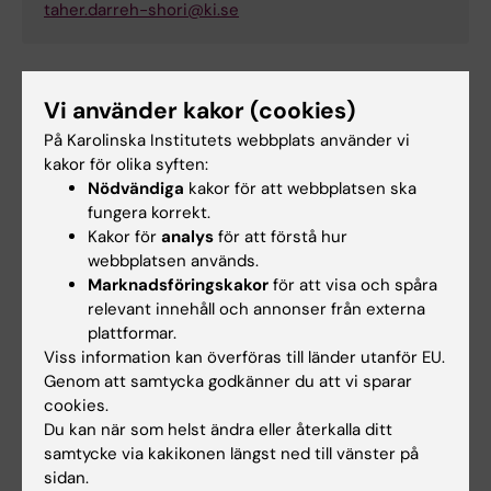
taher.darreh-shori@ki.se
Ombud för lika villkor vid NVS - fokus
Vi använder kakor (cookies)
utbildning
På Karolinska Institutets webbplats använder vi
kakor för olika syften:
Nödvändiga
kakor för att webbplatsen ska
Maria Wiklander
fungera korrekt.
Lektor
Kakor för
analys
för att förstå hur
webbplatsen används.
Telefon:
Marknadsföringskakor
för att visa och spåra
+46852483901
relevant innehåll och annonser från externa
E-post:
plattformar.
maria.wiklander@ki.se
Viss information kan överföras till länder utanför EU.
Genom att samtycka godkänner du att vi sparar
cookies.
Länkar
Du kan när som helst ändra eller återkalla ditt
samtycke via kakikonen längst ned till vänster på
sidan.
Läs mer om lika villkor vid KI