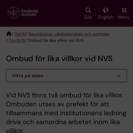
Skip
to
main
Sök
English
Meny
content
/
Om KI
/
Neurobiologi, vårdvetenskap och samhälle
/
Om NVS
/ Ombud för lika villkor vid NVS
Breadcrumb
Ombud för lika villkor vid NVS
Hitta på sidan
Vid NVS finns två ombud för lika villkor.
Ombuden utses av prefekt för att
tillsammans med institutionens ledning
driva och samordna arbetet inom lika
villkor.