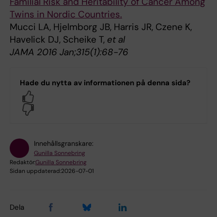
Familial Risk and Heritability of Cancer Among
Twins in Nordic Countries.
Mucci LA, Hjelmborg JB, Harris JR, Czene K,
Havelick DJ, Scheike T,
et al
JAMA 2016 Jan;315(1):68-76
Hade du nytta av informationen på denna sida?
Yes
No
Innehållsgranskare:
Gunilla Sonnebring
Redaktör:
Gunilla Sonnebring
Sidan uppdaterad:
2026-07-01
Dela