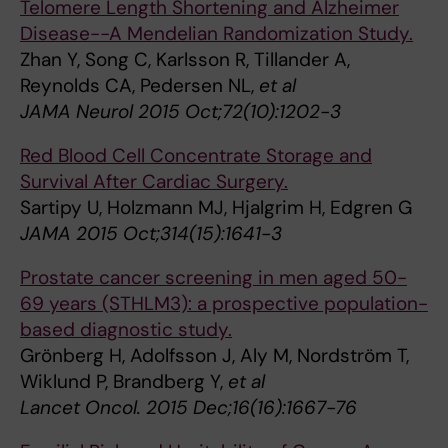
Telomere Length Shortening and Alzheimer
Disease--A Mendelian Randomization Study.
Zhan Y, Song C, Karlsson R, Tillander A,
Reynolds CA, Pedersen NL,
et al
JAMA Neurol 2015 Oct;72(10):1202-3
Red Blood Cell Concentrate Storage and
Survival After Cardiac Surgery.
Sartipy U, Holzmann MJ, Hjalgrim H, Edgren G
JAMA 2015 Oct;314(15):1641-3
Prostate cancer screening in men aged 50-
69 years (STHLM3): a prospective population-
based diagnostic study.
Grönberg H, Adolfsson J, Aly M, Nordström T,
Wiklund P, Brandberg Y,
et al
Lancet Oncol. 2015 Dec;16(16):1667-76