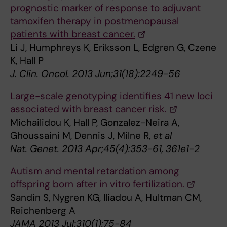
prognostic marker of response to adjuvant
tamoxifen therapy in postmenopausal
patients with breast cancer.
Li J, Humphreys K, Eriksson L, Edgren G, Czene
K, Hall P
J. Clin. Oncol. 2013 Jun;31(18):2249-56
Large-scale genotyping identifies 41 new loci
associated with breast cancer risk.
Michailidou K, Hall P, Gonzalez-Neira A,
Ghoussaini M, Dennis J, Milne R,
et al
Nat. Genet. 2013 Apr;45(4):353-61, 361e1-2
Autism and mental retardation among
offspring born after in vitro fertilization.
Sandin S, Nygren KG, Iliadou A, Hultman CM,
Reichenberg A
JAMA 2013 Jul;310(1):75-84