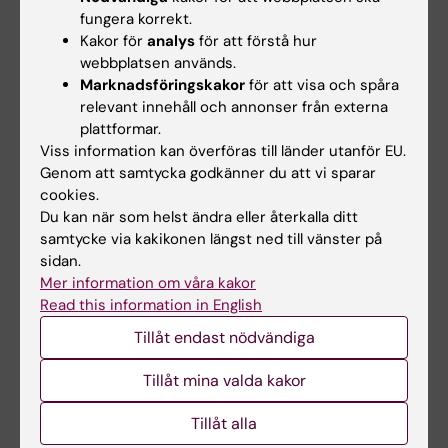
fungera korrekt.
waiting in early prostate cancer.
Kakor för
analys
för att förstå hur
Bill-Axelson A, Holmberg L, Ruutu M, Garmo H,
webbplatsen används.
Stark J, Busch C,
et al
Marknadsföringskakor
för att visa och spåra
N. Engl. J. Med. 2011 May;364(18):1708-17
relevant innehåll och annonser från externa
plattformar.
Effect of screening mammography on breast-
Viss information kan överföras till länder utanför EU.
cancer mortality in Norway.
Genom att samtycka godkänner du att vi sparar
cookies.
Kalager M, Zelen M, Langmark F, Adami H
Du kan när som helst ändra eller återkalla ditt
N. Engl. J. Med. 2010 Sep;363(13):1203-10
samtycke via kakikonen längst ned till vänster på
sidan.
Suicide and cardiovascular death after a
Mer information om våra kakor
cancer diagnosis.
Read this information in English
Fang F, Fall K, Mittleman M, Sparén P, Ye W,
Tillåt endast nödvändiga
Adami H,
et al
N. Engl. J. Med. 2012 Apr;366(14):1310-8
Tillåt mina valda kakor
Medication for attention deficit-hyperactivity
Tillåt alla
disorder and criminality.