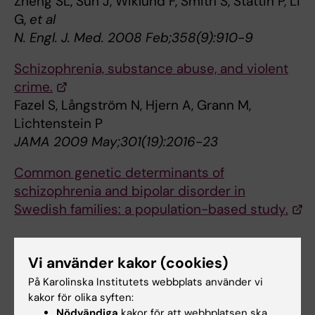
Zheng SL, Sun J, Wiklund F, Smith S, Stattin P, Li
G,
et al
N. Engl. J. Med. 2008 Feb;358(9):910-9
Schizophrenia, substance abuse, and violent
crime.
Fazel S, Långström N, Hjern A, Grann M,
Lichtenstein P
JAMA 2009 May;301(19):2016-23
Common genetic determinants of
schizophrenia and bipolar disorder in
Swedish families: a population-based study.
Lichtenstein P, Yip B, Björk C, Pawitan Y,
Vi använder kakor (cookies)
Cannon T, Sullivan P,
et al
Lancet 2009 Jan;373(9659):234-9
På Karolinska Institutets webbplats använder vi
kakor för olika syften:
Radical prostatectomy versus watchful
Nödvändiga
kakor för att webbplatsen ska