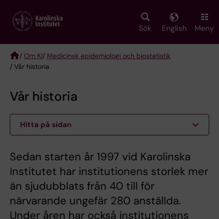
Skip
to
main
Sök
English
Meny
content
/
Om KI
/
Medicinsk epidemiologi och biostatistik
/ Vår historia
Breadcrumb
Vår historia
Hitta på sidan
Sedan starten år 1997 vid Karolinska
Institutet har institutionens storlek mer
än sjudubblats från 40 till för
närvarande ungefär 280 anställda.
Under åren har också institutionens