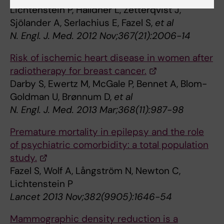
Lichtenstein P, Halldner L, Zetterqvist J,
Sjölander A, Serlachius E, Fazel S,
et al
N. Engl. J. Med. 2012 Nov;367(21):2006-14
Risk of ischemic heart disease in women after
radiotherapy for breast cancer.
Darby S, Ewertz M, McGale P, Bennet A, Blom-
Goldman U, Brønnum D,
et al
N. Engl. J. Med. 2013 Mar;368(11):987-98
Premature mortality in epilepsy and the role
of psychiatric comorbidity: a total population
study.
Fazel S, Wolf A, Långström N, Newton C,
Lichtenstein P
Lancet 2013 Nov;382(9905):1646-54
Mammographic density reduction is a