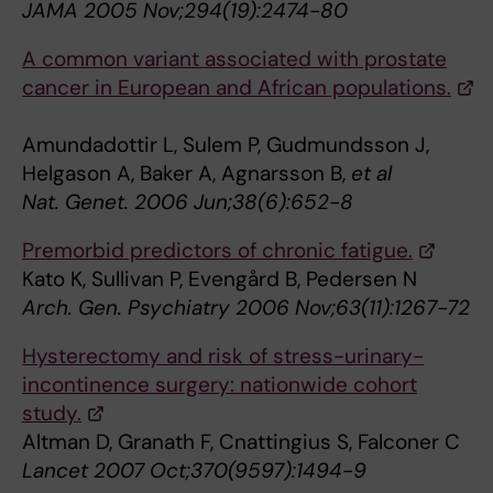
JAMA 2005 Nov;294(19):2474-80
A common variant associated with prostate
cancer in European and African populations.
Amundadottir L, Sulem P, Gudmundsson J,
Helgason A, Baker A, Agnarsson B,
et al
Nat. Genet. 2006 Jun;38(6):652-8
Premorbid predictors of chronic fatigue.
Kato K, Sullivan P, Evengård B, Pedersen N
Arch. Gen. Psychiatry 2006 Nov;63(11):1267-72
Hysterectomy and risk of stress-urinary-
incontinence surgery: nationwide cohort
study.
Altman D, Granath F, Cnattingius S, Falconer C
Lancet 2007 Oct;370(9597):1494-9