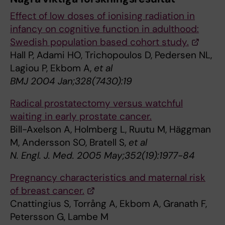
Effect of low doses of ionising radiation in
infancy on cognitive function in adulthood:
Swedish population based cohort study.
Hall P, Adami HO, Trichopoulos D, Pedersen NL,
Lagiou P, Ekbom A,
et al
BMJ 2004 Jan;328(7430):19
Radical prostatectomy versus watchful
waiting in early prostate cancer.
Bill-Axelson A, Holmberg L, Ruutu M, Häggman
M, Andersson SO, Bratell S,
et al
N. Engl. J. Med. 2005 May;352(19):1977-84
Pregnancy characteristics and maternal risk
of breast cancer.
Cnattingius S, Torrång A, Ekbom A, Granath F,
Petersson G, Lambe M