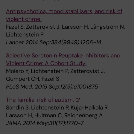
Antipsychotics, mood stabilisers, and risk of
violent crime.
Fazel S, Zetterqvist J, Larsson H, Långström N,
Lichtenstein P
Lancet 2014 Sep;384(9949):1206-14
Selective Serotonin Reuptake Inhibitors and
Violent Crime: A Cohort Study.
Molero Y, Lichtenstein P, Zetterqvist J,
Gumpert CH, Fazel S
PLoS Med. 2015 Sep;12(9):e1001875
The familial risk of autism.
Sandin S, Lichtenstein P, Kuja-Halkola R,
Larsson H, Hultman C, Reichenberg A
JAMA 2014 May;311(17):1770-7