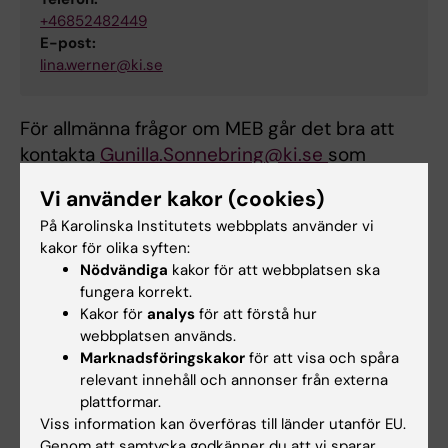
+46852482449
E-post:
lina.werner@ki.se
För allmänna frågor om MEB går det bra att
kontakta
Gunilla.Sonnebring@ki.se
som
koordinerar mycket av det som pågår på
Vi använder kakor (cookies)
institutionen.
På Karolinska Institutets webbplats använder vi
kakor för olika syften:
Hade du nytta av informationen på denna sida?
Nödvändiga
kakor för att webbplatsen ska
fungera korrekt.
Yes
Kakor för
analys
för att förstå hur
No
webbplatsen används.
Marknadsföringskakor
för att visa och spåra
relevant innehåll och annonser från externa
Innehållsgranskare:
plattformar.
Gunilla Sonnebring
Viss information kan överföras till länder utanför EU.
Redaktör:
Gunilla Sonnebring
Genom att samtycka godkänner du att vi sparar