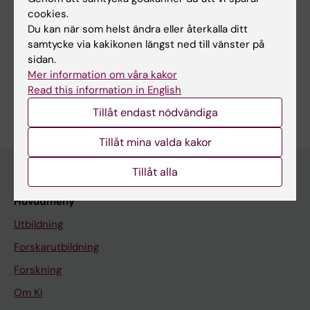
Sidan uppdaterad:
2026-07-01
cookies.
Du kan när som helst ändra eller återkalla ditt
samtycke via kakikonen längst ned till vänster på
Dela
sidan.
Mer information om våra kakor
Read this information in English
Tillåt endast nödvändiga
Tillåt mina valda kakor
Tillåt alla
Huvudmeny
Utbildning
Forskarutbildning
Forskning
Om KI