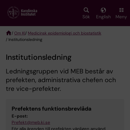
Skip
to
main
Sök
English
Meny
content
/
Om KI
/
Medicinsk epidemiologi och biostatistik
/ Institutionsledning
Breadcrumb
Institutionsledning
Ledningsgruppen vid MEB består av
prefekten, administrativa chefen och
tre vice-prefekter.
Prefektens funktionsbrevlåda
E-post:
Prefekt@meb.ki.se
För alla ärenden till prefekten vänligen använd