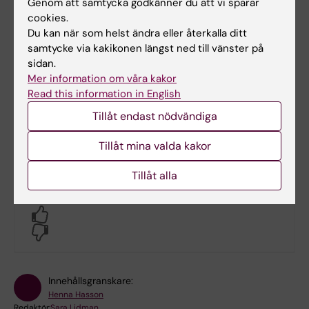
Genom att samtycka godkänner du att vi sparar
spetspatienter. Det ser jag mycket fram emot!
cookies.
Du kan när som helst ändra eller återkalla ditt
Meeting the Burden of Self-management:
samtycke via kakikonen längst ned till vänster på
Qualitative Study Investigating the
sidan.
Empowering Behaviors of Patients and
Mer information om våra kakor
Read this information in English
Informal Caregivers.
Scott Duncan T, Engström J, Riggare S,
Tillåt endast nödvändiga
Hägglund M, Koch S
Tillåt mina valda kakor
J Particip Med 2022 Nov;14(1):e39174
Tillåt alla
Hade du nytta av informationen på denna sida?
Yes
No
Innehållsgranskare:
Henna Hasson
Redaktör:
Sara Lidman