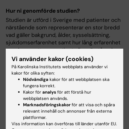
Hur ni genomförde studien?
Studien är utförd i Sverige med patienter och
närstående som representerar en stor bredd
vad gäller bakgrund, ålder, sysselsättning,
sjukdomserfarenhet samt hur lång erfarenhet
man har av att vara patient eller närstående.
Vi har kombinerat enskilda intervjuer med
Vi använder kakor (cookies)
fokusgrupper för att få både bredd och djup i
På Karolinska Institutets webbplats använder vi
den insamlade informationen.
kakor för olika syften:
Nödvändiga
kakor för att webbplatsen ska
fungera korrekt.
Vad är nästa steg i er forskning?
Kakor för
analys
för att förstå hur
Under våren 2023 kommer försteförfattaren
webbplatsen används.
av artikeln, Therese Scott Duncan, att försvara
Marknadsföringskakor
för att visa och spåra
relevant innehåll och annonser från externa
sin doktorsavhandling inom detta område. Det
plattformar.
blir den första doktorsavhandlingen i världen
Viss information kan överföras till länder utanför EU.
som bygger på forskning av, med och om