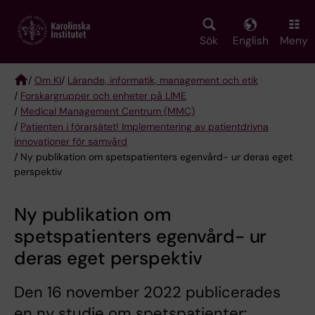
Skip
to
main
Sök
English
Meny
content
/
Om KI
/
Lärande, informatik, management och etik
/
Forskargrupper och enheter på LIME
Breadcrumb
/
Medical Management Centrum (MMC)
/
Patienten i förarsätet! Implementering av patientdrivna
innovationer för samvård
/ Ny publikation om spetspatienters egenvård- ur deras eget
perspektiv
Ny publikation om
spetspatienters egenvård- ur
deras eget perspektiv
Den 16 november 2022 publicerades
en ny studie om spetspatienter: