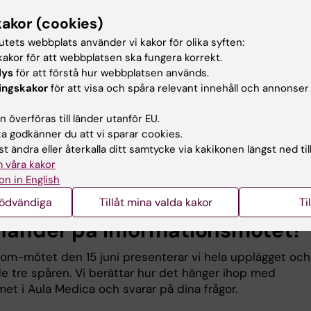
redelse i klassrummet (tidigt på terminen)
kakor (cookies)
 arbetar med ett av spåren genom och samlar in egna d
ov eller enkät).
tutets webbplats använder vi kakor för olika syften:
akor för att webbplatsen ska fungera korrekt.
sam dag i Aula Medica, Karolinska Institutet (6 oktobe
lys
för att förstå hur webbplatsen används.
ingar om ungdomars miljö och hälsa, presentation av
ingskakor
för att visa och spåra relevant innehåll och annonser
s resultat samt möjlighet att möta forskare, myndigheter
ldningsrepresentanter.
 överföras till länder utanför EU.
 godkänner du att vi sparar cookies.
arbesök (senare under hösten)
t ändra eller återkalla ditt samtycke via kakikonen längst ned til
ng där eleverna får diskutera sina resultat direkt med
 våra kakor
on in English
nödvändiga
Tillåt mina valda kakor
Ti
händer på informationsmötet?
om-mötet den 15 juni presenterar vi hela upplägget och
e tre spåren. Vi berättar hur det hänger ihop med
et i Aula Medica och svarar på dina frågor.