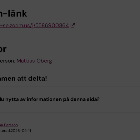
-länk
ki-se.zoom.us/j/5586900864
or
erson:
Mattias Öberg
men att delta!
u nytta av informationen på denna sida?
a Persson
terad:
2026-05-11