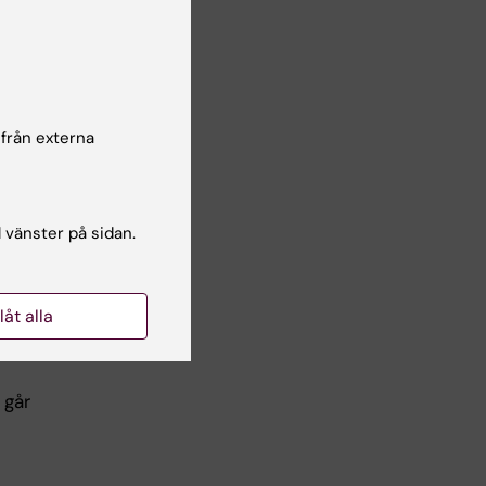
ata
r)
 från externa
l vänster på sidan.
llåt alla
 går