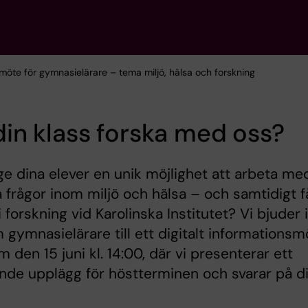
nsmöte för gymnasielärare – tema miljö, hälsa och forskning
 din klass forska med oss?
 ge dina elever en unik möjlighet att arbeta me
a frågor inom miljö och hälsa – och samtidigt f
 i forskning vid Karolinska Institutet? Vi bjuder 
 gymnasielärare till ett digitalt informationsm
m den 15 juni kl. 14:00, där vi presenterar ett
de upplägg för höstterminen och svarar på d