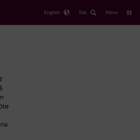
English
Sök
Meny
d
å
in
öte
ina