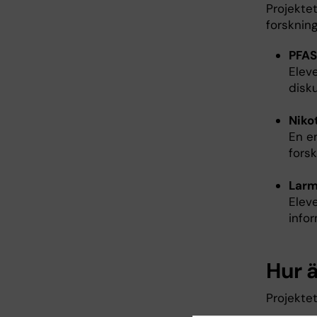
Projekte
forsknin
PFAS 
Elev
disk
Niko
En e
forsk
Larm
Eleve
info
Hur 
Projektet