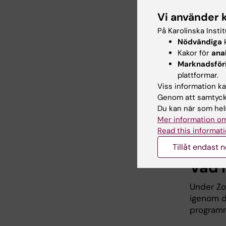
1. Förbe
Vi använder 
Eleverna
(vattenpr
På Karolinska Insti
Nödvändiga
k
2. Gemen
Kakor för
ana
Föreläsn
Marknadsför
eleverna
plattformar.
och utbi
Viss information kan
Genom att samtycka
3. Forsk
Du kan när som hels
Fördjupni
Mer information om
forskare.
Read this informati
Tillåt endast 
Vad 
Under Zo
igenom d
programm