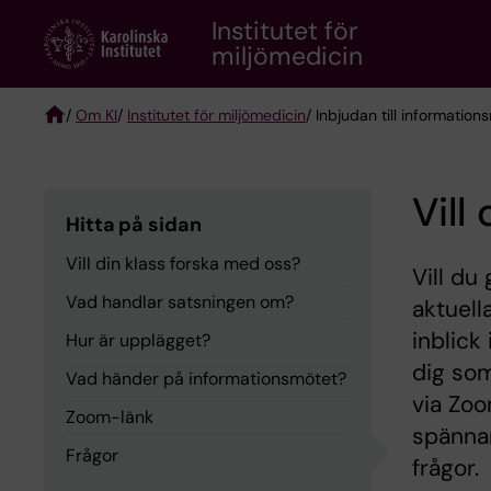
Skip
Institutet för
to
miljömedicin
main
content
/
Om KI
/
Institutet för miljömedicin
/ Inbjudan till informatio
Breadcrumb
Vill
Hitta på sidan
Vill din klass forska med oss?
Vill du
Vad handlar satsningen om?
aktuell
inblick
Hur är upplägget?
dig som
Vad händer på informationsmötet?
via Zoo
Zoom-länk
spännan
Frågor
frågor.