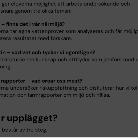
t ger eleverna möjlighet att arbeta undersökande och
gsnära genom tre olika teman:
– finns det i vår närmiljö?
erna tar egna vattenprover som analyseras och får möjlig
utera resultatet med forskare.
tin – vad vet och tycker vi egentligen?
nkätstudie om kunskap och attityder som jämförs med a
ning.
rapporter – vad oroar oss mest?
rna undersöker riskuppfattning och diskuterar hur vi tol
rmation och larmrapporter om miljö och hälsa.
är upplägget?
 består av tre steg: