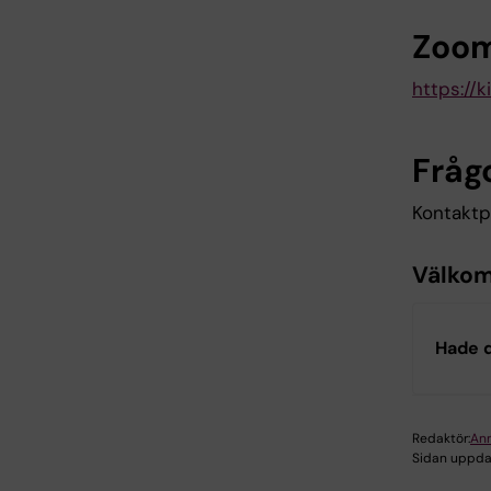
Zoom
https://
Fråg
Kontaktp
Välkom
Hade d
Redaktör:
Ann
Sidan uppda