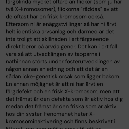
färgblinda mycket oftare än flickor (som ju har
två X-kromosomer), flickorna ”räddas” av att
de oftast har en frisk kromosom också.
Eftersom ni är enäggstvillingar så har ni ärvt
helt identiska arvsanlag och därmed är det
inte troligt att skillnaden i ert färgseende
direkt beror på ärvda gener. Det kan i ert fall
vara så att utvecklingen av tapparna i
näthinnan störts under fosterutvecklingen av
någon annan anledning och att det är en
sådan icke-genetisk orsak som ligger bakom.
En annan möjlighet är att ni har ärvt en
färgdefekt och en frisk X-kromosom, men att
det främst är den defekta som är aktiv hos dig
medan det främst är den friska som är aktiv
hos din syster. Fenomenet heter X-
kromosominaktivering och finns beskrivet i
litteraturen som möjlig orsak till att en