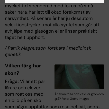
mycket tid spenderad med fokus på små
saker nära, har lett till ökad förekomst av
närsynthet. På senare år har ju dessutom
selektionstrycket mot alla synfel som går att
avhjälpa med glasögon eller linser praktiskt
taget helt upphört.
/ Patrik Magnusson, forskare i medicinsk
genetik
Vilken färg har
skon?
Fråga:
Vi är ett par
lärare och elever
som roat oss med
Är skon rosa och vit eller grön och
grå? Foto: Getty Images
en bild på en sko
som några uppfattar som rosa och vit, andra