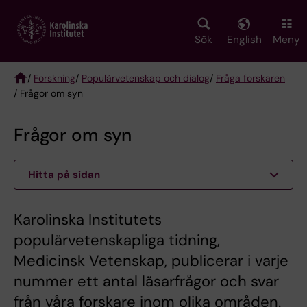
Skip
to
main
Sök
English
Meny
content
/
Forskning
/
Populärvetenskap och dialog
/
Fråga forskaren
/ Frågor om syn
Breadcrumb
Frågor om syn
Hitta på sidan
Karolinska Institutets
populärvetenskapliga tidning,
Medicinsk Vetenskap, publicerar i varje
nummer ett antal läsarfrågor och svar
från våra forskare inom olika områden.