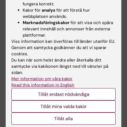
jakt var viktigt för att överleva. Jägare som såg
fungera korrekt.
dåligt borde ha svultit ihjäl och därmed
Kakor för
analys
för att förstå hur
webbplatsen används.
försvunnit med synfelen.
/ Emil och Tobias
Marknadsföringskakor
för att visa och spåra
relevant innehåll och annonser från externa
Svar:
Det finns många olika typer av synfel
plattformar.
varav de allra flesta är av komplex genetisk
Viss information kan överföras till länder utanför EU.
natur där ett stort antal gener i arvsmassan
Genom att samtycka godkänner du att vi sparar
bidrar. Hög genetisk risk för synfel kan uppstå
cookies.
genom olika kombinationer av riskgener.
Du kan när som helst ändra eller återkalla ditt
samtycke via kakikonen längst ned till vänster på
Naturlig selektion blir automatiskt
sidan.
ineffektivare när många gener är involverade.
Mer information om våra kakor
Dessutom är det så att gener som minskar
Read this information in English
risken för närsynthet samtidigt ökar risken för
Tillåt endast nödvändiga
översynthet, och tvärtom. Det gör att det
naturliga selektionstrycket för dessa båda
Tillåt mina valda kakor
vanliga synfel verkar i två motsatta riktningar.
Det finns även teorier om att förändringar i
Tillåt alla
livsstilen, med mycket tid inomhus och