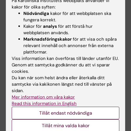
På Karolinska Institutets webbplats använder vi
reaktionerna kring stamningen kan också vara
kakor för olika syften:
viktig.
Nödvändiga
kakor för att webbplatsen ska
fungera korrekt.
/ Ellika Schalling, forskare i logopedi
Kakor för
analys
för att förstå hur
webbplatsen används.
Marknadsföringskakor
för att visa och spåra
Varför gråter vi?
relevant innehåll och annonser från externa
Finns det någon biologisk poäng med gråt?
/
plattformar.
Viss information kan överföras till länder utanför EU.
Clara
Genom att samtycka godkänner du att vi sparar
cookies.
Svar:
Gråt är en skyddande reflex som utlöses
Du kan när som helst ändra eller återkalla ditt
hos många djur när ögat blir irriterat, för att
samtycke via kakikonen längst ned till vänster på
snabbare kunna transportera bort skräp. Men
sidan.
att gråta till följd av känslor är något annat. Där
Mer information om våra kakor
har evolutionen troligen ”utnyttjat” en befintlig
Read this information in English
egenskap, gråt, och använt den till något
Tillåt endast nödvändiga
annat. Att gråta i denna bemärkelse verkar
vara ett typiskt mänskligt beteende och
Tillåt mina valda kakor