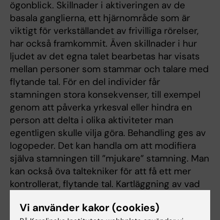
ögonblick. Skillnader i aktiveringen av de
basala ganglierna, ett hjärnområde som är
viktigt för verkställandet av frivilliga rörelser,
har också framkommit. Även skillnader i hur
ljudet av det egna talet bearbetas har visats
mellan personer som stammar och talare med
flytande tal. För en del individer får
stamningen stora konsekvenser, till exempel
genom att påverka yrkesval eller hindra en
person att delta i olika aktiviteter man
egentligen skulle vilja göra. Behandling ges av
logopeder. Det kan handla om att modifiera
själva stamningen till ”mjukare” stamning. Man
kan också öva taltekniker för att få ett mer
kontrollerat, flytande tal. Kartläggning av vad
som händer i stamningsögonblicket och hur
Vi använder kakor (cookies)
man hanterar detta samt bearbetning av