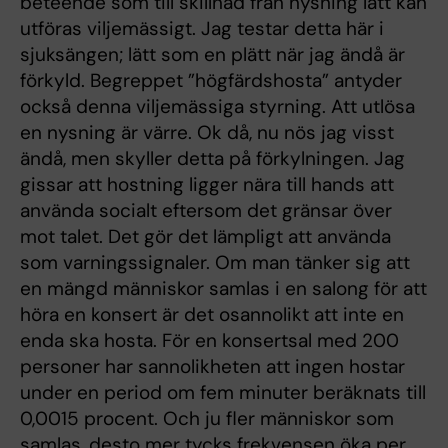
beteende som till skillnad från nysning lätt kan
utföras viljemässigt. Jag testar detta här i
sjuksängen; lätt som en plätt när jag ändå är
förkyld. Begreppet ”högfärdshosta” antyder
också denna viljemässiga styrning. Att utlösa
en nysning är värre. Ok då, nu nös jag visst
ändå, men skyller detta på förkylningen. Jag
gissar att hostning ligger nära till hands att
använda socialt eftersom det gränsar över
mot talet. Det gör det lämpligt att använda
som varningssignaler. Om man tänker sig att
en mängd människor samlas i en salong för att
höra en konsert är det osannolikt att inte en
enda ska hosta. För en konsertsal med 200
personer har sannolikheten att ingen hostar
under en period om fem minuter beräknats till
0,0015 procent. Och ju fler människor som
samlas, desto mer tycks frekvensen öka per