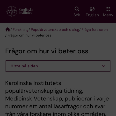
Skip
to
main
Sök
English
Meny
content
/
Forskning
/
Populärvetenskap och dialog
/
Fråga forskaren
/ Frågor om hur vi beter oss
Breadcrumb
Frågor om hur vi beter oss
Hitta på sidan
Karolinska Institutets
populärvetenskapliga tidning,
Medicinsk Vetenskap, publicerar i varje
nummer ett antal läsarfrågor och svar
från våra forskare inom olika områden.