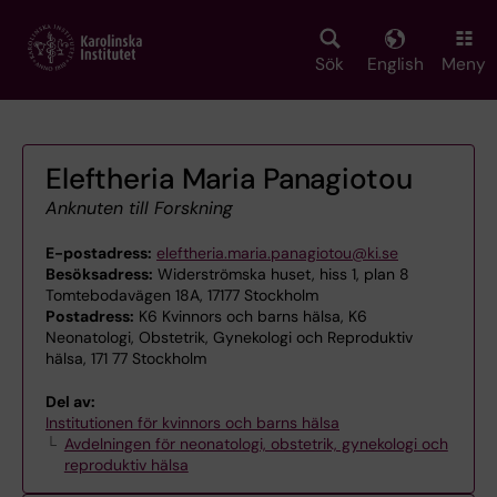
Skip
to
main
Sök
English
Meny
content
Eleftheria Maria Panagiotou
Anknuten till Forskning
E-postadress:
eleftheria.maria.panagiotou@ki.se
Besöksadress:
Widerströmska huset, hiss 1, plan 8
Tomtebodavägen 18A, 17177 Stockholm
Postadress:
K6 Kvinnors och barns hälsa, K6
Neonatologi, Obstetrik, Gynekologi och Reproduktiv
hälsa, 171 77 Stockholm
Del av:
Institutionen för kvinnors och barns hälsa
Avdelningen för neonatologi, obstetrik, gynekologi och
reproduktiv hälsa