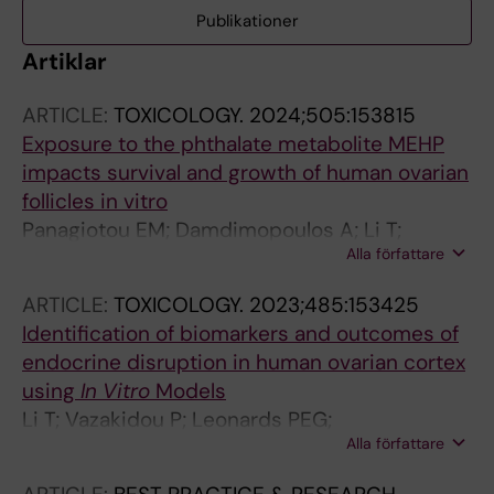
Publikationer
Artiklar
ARTICLE:
TOXICOLOGY.
2024;505:153815
Exposure to the phthalate metabolite MEHP
impacts survival and growth of human ovarian
follicles in vitro
Panagiotou EM; Damdimopoulos A; Li T;
Alla författare
Moussaud-Lamodiere E; Pedersen M; Lebre F;
Pettersson K; Arnelo C; Papaikonomou K;
ARTICLE:
TOXICOLOGY.
2023;485:153425
Alfaro-Moreno E; Lindskog C; Svingen T;
Identification of biomarkers and outcomes of
Damdimopoulou P
endocrine disruption in human ovarian cortex
using
In Vitro
Models
Li T; Vazakidou P; Leonards PEG;
Alla författare
Damdimopoulos A; Panagiotou EM; Arnelo C;
Jansson K; Pettersson K; Papaikonomou K; van