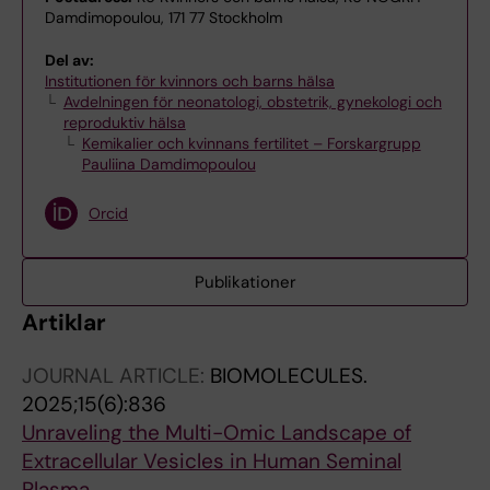
Damdimopoulou, 171 77 Stockholm
Del av:
Institutionen för kvinnors och barns hälsa
Avdelningen för neonatologi, obstetrik, gynekologi och
reproduktiv hälsa
Kemikalier och kvinnans fertilitet – Forskargrupp
Pauliina Damdimopoulou
Orcid
Publikationer
Artiklar
JOURNAL ARTICLE:
BIOMOLECULES.
2025;15(6):836
Unraveling the Multi-Omic Landscape of
Extracellular Vesicles in Human Seminal
Plasma