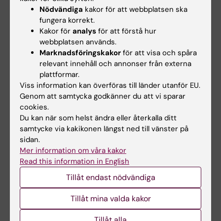
Milestone
Nödvändiga
kakor för att webbplatsen ska
Shaba E; Vantaggiato L; Governini L; Haxhiu A;
fungera korrekt.
Kakor för
analys
för att förstå hur
Alla författare
Sebastiani G; Fignani D; Grieco GE; Bergantini
webbplatsen används.
L; Bini L; Landi C
JOURNAL ARTICLE:
Marknadsföringskakor
ANTIOXIDANTS.
för att visa och spåra
relevant innehåll och annonser från externa
2021;11(1):10
plattformar.
Oxidative Stress Measurement in
Viss information kan överföras till länder utanför EU.
Frozen/Thawed Human Sperm: The Protective
Genom att samtycka godkänner du att vi sparar
Role of an In Vitro Treatment with Myo-Inositol
cookies.
Ponchia R; Bruno A; Renzi A; Landi C; Shaba E;
Du kan när som helst ändra eller återkalla ditt
samtycke via kakikonen längst ned till vänster på
Alla författare
Luongo FP; Haxhiu A; Artini PG; Luddi A;
sidan.
Governini L; Piomboni P
JOURNAL ARTICLE:
Mer information om våra kakor
TISSUE & CELL.
Read this information in English
2021;73:101656
Main actors behind the endometrial
Tillåt endast nödvändiga
receptivity and successful implantation
Tillåt mina valda kakor
Governini L; Luongo FP; Haxhiu A; Piomboni P;
Alla författare
Luddi A
Tillåt alla