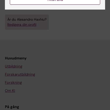
Är du Alesandro Haxhiu?
Redigera din profil
Huvudmeny
Utbildning
Forskarutbildning
Forskning
Om KI
På gång