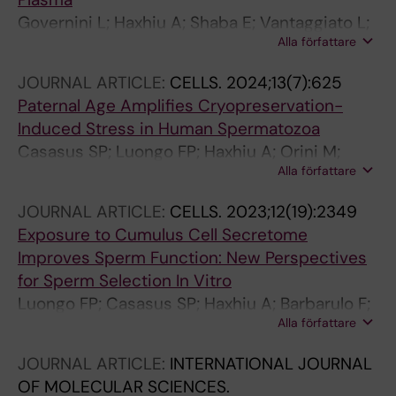
Governini L; Haxhiu A; Shaba E; Vantaggiato L;
Alla författare
Mori A; Bruttini M; Loria F; Zarovni N; Piomboni
P; Landi C; Luddi A
JOURNAL ARTICLE:
CELLS.
2024;13(7):625
Paternal Age Amplifies Cryopreservation-
Induced Stress in Human Spermatozoa
Casasus SP; Luongo FP; Haxhiu A; Orini M;
Alla författare
Scupoli G; Governini L; Piomboni P; Buratini J;
Dal Canto M; Luddi A
JOURNAL ARTICLE:
CELLS.
2023;12(19):2349
Exposure to Cumulus Cell Secretome
Improves Sperm Function: New Perspectives
for Sperm Selection In Vitro
Luongo FP; Casasus SP; Haxhiu A; Barbarulo F;
Alla författare
Scarcella M; Governini L; Piomboni P; Scarica
C; Luddi A
JOURNAL ARTICLE:
INTERNATIONAL JOURNAL
OF MOLECULAR SCIENCES.