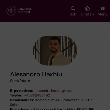
Skip
to
main
Sök
English
Meny
content
Alesandro Haxhiu
Postdoktor
E-postadress:
alesandro.haxhiu@ki.se
Telefon:
+46852482492
Besöksadress:
BioMedicum A4, Solnavägen 9, 17165
Solna
Postadress:
K6 Kvinnors och barns hälsa, K6 NOGRH