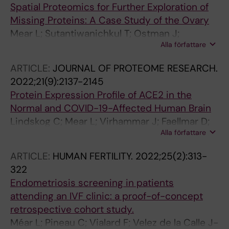
Spatial Proteomics for Further Exploration of
Missing Proteins: A Case Study of the Ovary
Mear L; Sutantiwanichkul T; Ostman J;
Alla författare
Damdimopoulou P; Lindskog C
ARTICLE:
JOURNAL OF PROTEOME RESEARCH.
2022;21(9):2137-2145
Protein Expression Profile of ACE2 in the
Normal and COVID-19-Affected Human Brain
Lindskog C; Mear L; Virhammar J; Faellmar D;
Alla författare
Kumlien E; Hesselager G; Casar-Borota O;
Rostami E
ARTICLE:
HUMAN FERTILITY.
2022;25(2):313-
322
Endometriosis screening in patients
attending an IVF clinic: a proof-of-concept
retrospective cohort study.
Méar L; Pineau C; Vialard F; Velez de la Calle J-