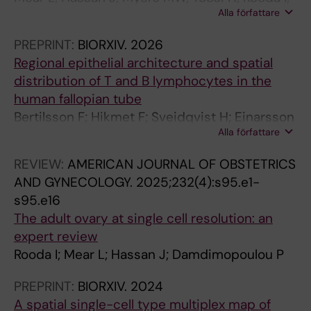
Bammert M-T; Kuscu N; Pérez-García V;
Alla författare
Boskovic N; Bertilsson F; Hikmet F;
Gilabert-Estellés J; Chalmel F; Becker C;
Damdimopoulos A; Schutten R; Katona B;
Zondervan KT; Chedotal A; Williams S;
PREPRINT:
BIORXIV.
2026
Abdolhamdi M; Perisynaki E; Knuus K;
Cindrova-Davies T; Gomez-Lopez N; Beyaz S;
Regional epithelial architecture and spatial
Pettersson K; Papaikonomou K; Malmros J;
Rolland AD; Basu A; Mas A; Vilella F; Stener-
distribution of T and B lymphocytes in the
Byström P; Sundin M; Langenskiöld C; Vogt H;
Victorin E; Damdimopoulou P; Simon C; de
human fallopian tube
Giraud G; Salumets A; Otala M; Tuuri T;
Sousa Lopes SMC; Teichmann SA; Baumgarten
Bertilsson F; Hikmet F; Sveidqvist H; Einarsson
Lundeberg J; Jurisicova A; Lindskog C;
M; Lindskog C; Shikanov A; Hammoud SS;
Alla författare
M; Kallak TK; Olovsson M; Méar L; Lindskog C
Jahnukainen K; Mirzazadeh R; Damdimopoulou
Anderson CA; Garcia-Alonso L; Vento-Tormo
P
REVIEW:
AMERICAN JOURNAL OF OBSTETRICS
R
AND GYNECOLOGY.
2025;232(4):s95.e1-
s95.e16
The adult ovary at single cell resolution: an
expert review
Rooda I; Mear L; Hassan J; Damdimopoulou P
PREPRINT:
BIORXIV.
2024
A spatial single-cell type multiplex map of