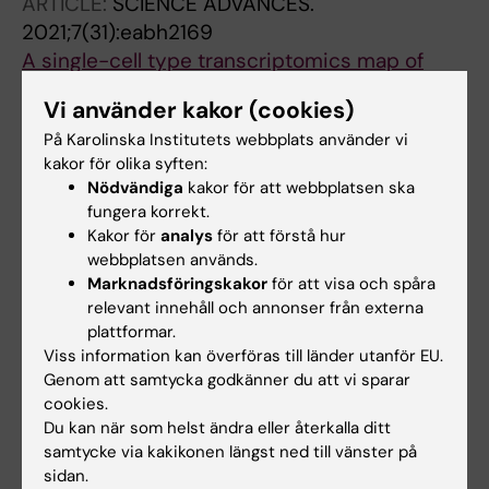
ARTICLE:
SCIENCE ADVANCES.
2021;7(31):eabh2169
A single-cell type transcriptomics map of
human tissues
Vi använder kakor (cookies)
Karlsson M; Zhang C; Mear L; Zhong W; Digre A;
På Karolinska Institutets webbplats använder vi
Alla författare
Katona B; Sjoestedt E; Butler L; Odeberg J;
kakor för olika syften:
Dusart P; Edfors F; Oksvold P; von Feilitzen K;
Nödvändiga
kakor för att webbplatsen ska
ARTICLE:
MOLECULAR SYSTEMS BIOLOGY.
Zwahlen M; Arif M; Altay O; Li X; Ozcan M;
fungera korrekt.
2020;16(7):e9610
Mardonoglu A; Fagerberg L; Mulder J; Luo Y;
Kakor för
analys
för att förstå hur
The protein expression profile of ACE2 in
Ponten F; Uhlen M; Lindskog C
webbplatsen används.
human tissues
Marknadsföringskakor
för att visa och spåra
Hikmet F; Mear L; Edvinsson A; Micke P; Uhlen
relevant innehåll och annonser från externa
Alla författare
M; Lindskog C
plattformar.
Viss information kan överföras till länder utanför EU.
ARTICLE:
JOURNAL OF PROTEOME RESEARCH.
Genom att samtycka godkänner du att vi sparar
cookies.
2016;15(11):3998-4019
Du kan när som helst ändra eller återkalla ditt
Looking for Missing Proteins in the Proteome
samtycke via kakikonen längst ned till vänster på
of Human Spermatozoa: An Update.
sidan.