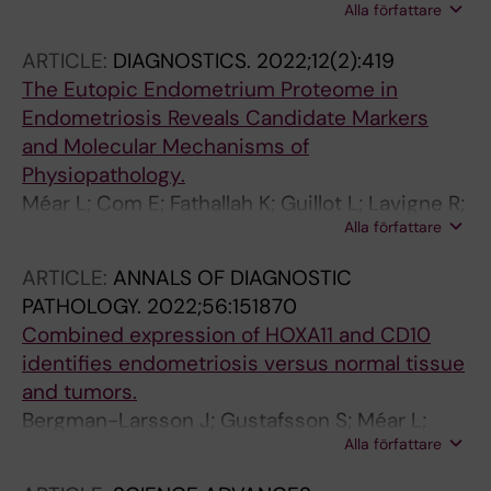
Alla författare
F
ARTICLE:
DIAGNOSTICS.
2022;12(2):419
The Eutopic Endometrium Proteome in
Endometriosis Reveals Candidate Markers
and Molecular Mechanisms of
Physiopathology.
Méar L; Com E; Fathallah K; Guillot L; Lavigne R;
Alla författare
Guével B; Fauconnier A; Vialard F; Pineau C
ARTICLE:
ANNALS OF DIAGNOSTIC
PATHOLOGY.
2022;56:151870
Combined expression of HOXA11 and CD10
identifies endometriosis versus normal tissue
and tumors.
Bergman-Larsson J; Gustafsson S; Méar L;
Alla författare
Huvila J; Tolf A; Olovsson M; Pontén F; Edqvist
P-HD