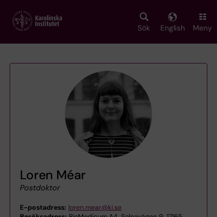
Skip
to
main
Sök
English
Meny
content
Loren Méar
Postdoktor
E-postadress:
loren.mear@ki.se
Besöksadress:
BioMedicum A4, Solnavägen 9, 17165