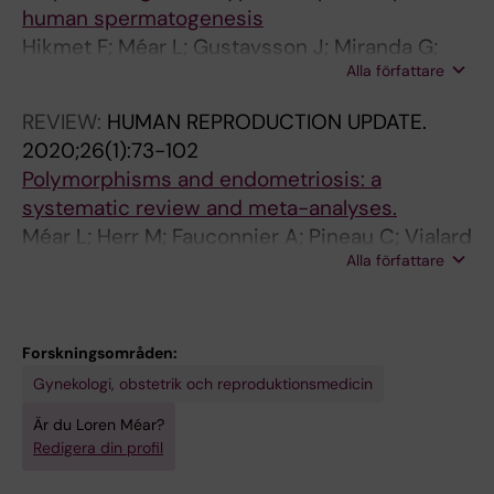
human spermatogenesis
Hikmet F; Méar L; Gustavsson J; Miranda G;
Alla författare
Zhang C; Katona B; Schutten R; Adelsköld P;
Feilitzen KV; Forsberg M; Stukenborg J-B;
REVIEW:
HUMAN REPRODUCTION UPDATE.
Uhlén M; Lindskog C
2020;26(1):73-102
Polymorphisms and endometriosis: a
systematic review and meta-analyses.
Méar L; Herr M; Fauconnier A; Pineau C; Vialard
Alla författare
F
Forskningsområden:
Gynekologi, obstetrik och reproduktionsmedicin
Är du Loren Méar?
Redigera din profil