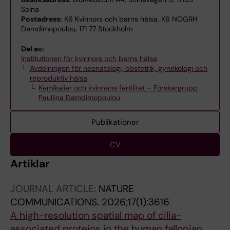
Solna
Postadress:
K6 Kvinnors och barns hälsa, K6 NOGRH
Damdimopoulou, 171 77 Stockholm
Del av:
Institutionen för kvinnors och barns hälsa
Avdelningen för neonatologi, obstetrik, gynekologi och
reproduktiv hälsa
Kemikalier och kvinnans fertilitet – Forskargrupp
Pauliina Damdimopoulou
Publikationer
CV
Artiklar
JOURNAL ARTICLE:
NATURE
COMMUNICATIONS.
2026;17(1):3616
A high-resolution spatial map of cilia-
associated proteins in the human fallopian