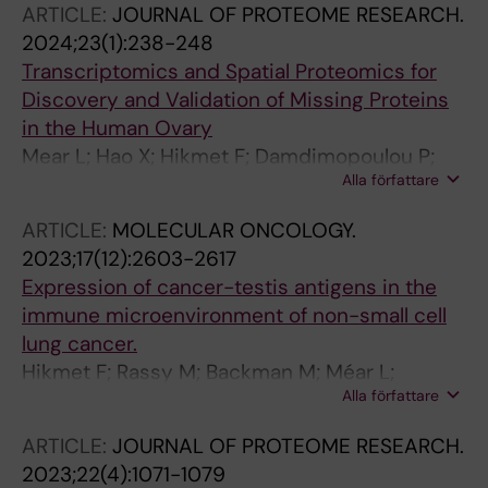
ARTICLE:
JOURNAL OF PROTEOME RESEARCH.
Sjostedt E; Edfors F; Oksvold P; von Feilitzen K;
2024;23(1):238-248
Zwahlen M; Forsberg M; Johansson F; Mulder
Transcriptomics and Spatial Proteomics for
J; Hokfelt T; Luo Y; Butler L; Zhong W;
Discovery and Validation of Missing Proteins
Mardinoglu A; Sivertsson A; Ponten F;
in the Human Ovary
Fagerberg L; Lindskog C; Uhlen M; Zhang C
Mear L; Hao X; Hikmet F; Damdimopoulou P;
Alla författare
Rodriguez-Wallberg KA; Lindskog C
ARTICLE:
MOLECULAR ONCOLOGY.
2023;17(12):2603-2617
Expression of cancer-testis antigens in the
immune microenvironment of non-small cell
lung cancer.
Hikmet F; Rassy M; Backman M; Méar L;
Alla författare
Mattsson JSM; Djureinovic D; Botling J;
Brunnström H; Micke P; Lindskog C
ARTICLE:
JOURNAL OF PROTEOME RESEARCH.
2023;22(4):1071-1079