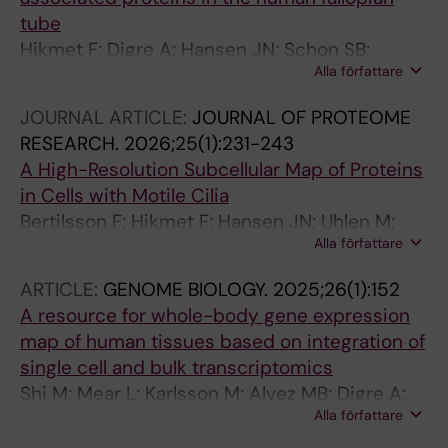
tube
Hikmet F; Digre A; Hansen JN; Schon SB;
Alla författare
Lundberg E; Olovsson M; Uhlen M; Mear L;
Lindskog C
JOURNAL ARTICLE:
JOURNAL OF PROTEOME
RESEARCH.
2026;25(1):231-243
A High-Resolution Subcellular Map of Proteins
in Cells with Motile Cilia
Bertilsson F; Hikmet F; Hansen JN; Uhlen M;
Alla författare
Mear L; Lindskog C
ARTICLE:
GENOME BIOLOGY.
2025;26(1):152
A resource for whole-body gene expression
map of human tissues based on integration of
single cell and bulk transcriptomics
Shi M; Mear L; Karlsson M; Alvez MB; Digre A;
Alla författare
Schutten R; Katona B; Vuu J; Lindstrom E;
Hikmet F; Jin H; Yuan M; Li X; Yang H; Song X;