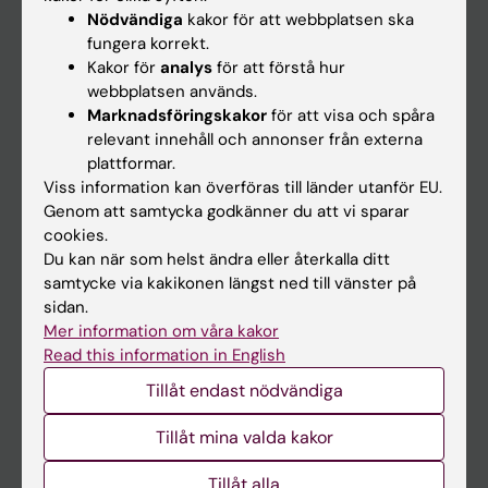
Nyheter
Nödvändiga
kakor för att webbplatsen ska
fungera korrekt.
Kalender
Kakor för
analys
för att förstå hur
webbplatsen används.
Student
Marknadsföringskakor
för att visa och spåra
relevant innehåll och annonser från externa
Ladok
plattformar.
Canvas
Viss information kan överföras till länder utanför EU.
Genom att samtycka godkänner du att vi sparar
Schema
cookies.
Studentmejlen
Du kan när som helst ändra eller återkalla ditt
samtycke via kakikonen längst ned till vänster på
Kurs- och programwebbar
sidan.
Student på KI
Mer information om våra kakor
Read this information in English
Tillåt endast nödvändiga
Medarbetare
Medarbetarportalen
Tillåt mina valda kakor
Tillåt alla