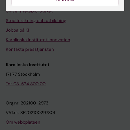
Kontakta och besök KI
Universitetsbiblioteket
Stöd forskning och utbildning
Jobba på KI
Karolinska Institutet Innovation
Kontakta presstjänsten
Karolinska Institutet
171 77 Stockholm
Tel: 08-524 800 00
Org.nr: 202100-2973
VAT.nr: SE202100297301
Om webbplatsen