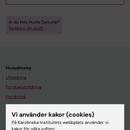
Är du Inés Muela Zarzuela?
Redigera din profil
Huvudmeny
Utbildning
Forskarutbildning
Forskning
Om KI
Vi använder kakor (cookies)
På Karolinska Institutets webbplats använder vi
På gång
kakor för olika syften: