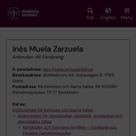
Skip
to
main
Sök
English
Meny
content
Inés Muela Zarzuela
Anknuten till Forskning
E-postadress:
ines.muela.zarzuela@ki.se
Besöksadress:
BioMedicum A4, Solnavägen 9, 17165
Solna
Postadress:
K6 Kvinnors och barns hälsa, K6 NOGRH
Damdimopoulou, 171 77 Stockholm
Del av:
Institutionen för kvinnors och barns hälsa
Avdelningen för neonatologi, obstetrik, gynekologi och
reproduktiv hälsa
Kemikalier och kvinnans fertilitet – Forskargrupp
Pauliina Damdimopoulou