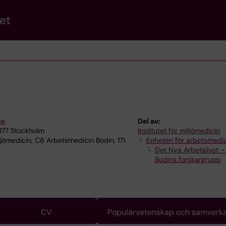
et
se
Del av:
7177 Stockholm
Institutet för miljömedicin
ljömedicin, C6 Arbetsmedicin Bodin, 171
Enheten för arbetsmedi
Det Nya Arbetslivet 
Bodins forskargrupp
CV
Populärvetenskap och samverk