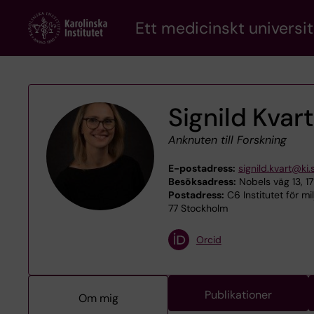
Skip
Ett medicinskt universit
to
main
content
Signild Kvart
Anknuten till Forskning
E-postadress:
signild.kvart@ki.
Besöksadress:
Nobels väg 13, 1
Postadress:
C6 Institutet för mi
77 Stockholm
Orcid
Publikationer
Om mig