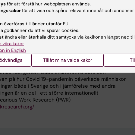
lys
för att förstå hur webbplatsen används.
rg/10.3390/ijerph19105865
ingskakor
för att visa och spåra relevant innehåll och annonser
t and Psychosocial Hazards: A Cross-Sectional Study i
tp://dx.doi.org/10.3390/ijerph182111218
 överföras till länder utanför EU.
 godkänner du att vi sparar cookies.
t ändra eller återkalla ditt samtycke via kakikonen längst ned til
eskrivning
 våra kakor
on in English
kt undersöker jag kopplingar mellan atypiska
nödvändiga
Tillåt mina valda kakor
Ti
imanställda, gigare, egenanställda, egenföretagare
älmående, genom både kvantitativa data och
r även på hur Covid 19-pandemin påverkade människor
ingar, både i Sverige och i jämförelse med andra
ingen är en del i ett större internationellt
recarious Work Research (PWR)
kresearch.org/