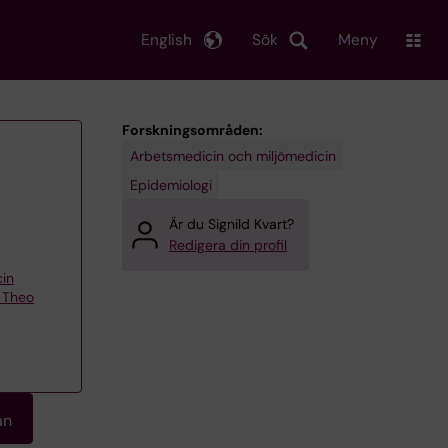
English
Sök
Meny
Forskningsområden:
Arbetsmedicin och miljömedicin
Epidemiologi
Är du Signild Kvart?
Redigera din profil
cin
– Theo
an