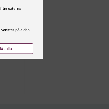
 från externa
n
l vänster på sidan.
llåt alla