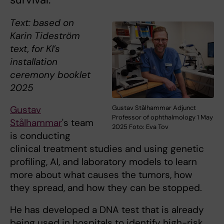
Text: based on
Karin Tideström
text, for KI’s
installation
ceremony booklet
2025
Gustav
Gustav Stålhammar Adjunct
Professor of ophthalmology 1 May
Stålhammar
's team
2025 Foto: Eva Tov
is conducting
clinical treatment studies and using genetic
profiling, AI, and laboratory models to learn
more about what causes the tumors, how
they spread, and how they can be stopped.
He has developed a DNA test that is already
being used in hospitals to identify high-risk