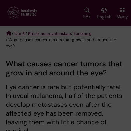
Skip
to
main
Sök
English
Meny
content
/
Om KI
/
Klinisk neurovetenskap
/
Forskning
/ What causes cancer tumors that grow in and around the
Breadcrumb
eye?
What causes cancer tumors that
grow in and around the eye?
Eye cancer is rare but potentially fatal.
In uveal melanoma, half of the patients
develop metastases even after the
affected eye has been removed,
leaving them with little chance of
survival.