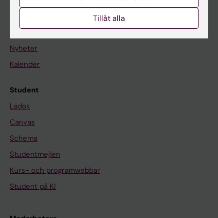
Tillåt alla
På gång
Nyheter
Kalender
Student
Ladok
Canvas
Schema
Studentmejlen
Kurs- och programwebbar
Student på KI