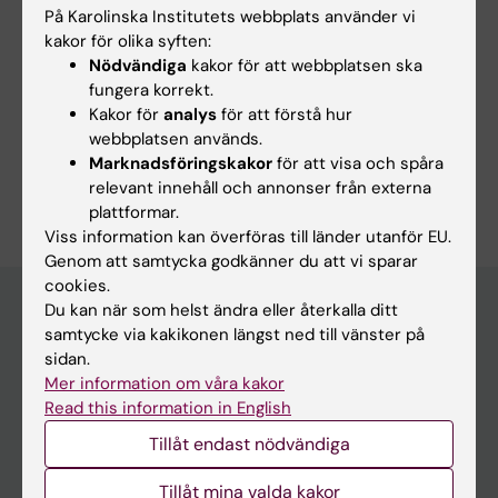
Redaktör:
Ann Hagerborn
På Karolinska Institutets webbplats använder vi
Sidan uppdaterad:
2025-10-24
kakor för olika syften:
Nödvändiga
kakor för att webbplatsen ska
fungera korrekt.
Kakor för
analys
för att förstå hur
Dela
webbplatsen används.
Marknadsföringskakor
för att visa och spåra
relevant innehåll och annonser från externa
plattformar.
Viss information kan överföras till länder utanför EU.
Genom att samtycka godkänner du att vi sparar
cookies.
Du kan när som helst ändra eller återkalla ditt
samtycke via kakikonen längst ned till vänster på
Huvudmeny
sidan.
Mer information om våra kakor
Utbildning
Read this information in English
Forskarutbildning
Tillåt endast nödvändiga
Forskning
Tillåt mina valda kakor
Om KI