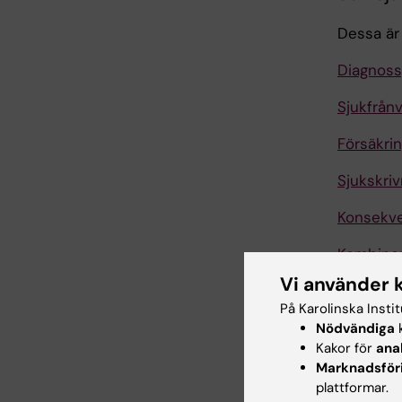
Dessa är 
Diagnoss
Sjukfrån
Försäkri
Sjukskri
Konsekve
Kombiner
Vi använder 
Metodst
På Karolinska Insti
Nödvändiga
k
Kakor för
ana
Hade d
Marknadsför
plattformar.