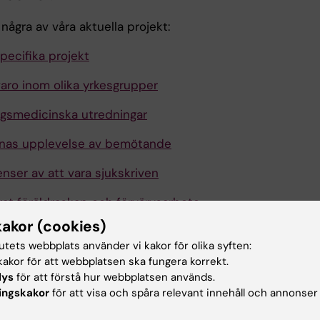
några av våra aktuella projekt:
pecifika projekt
varo inom olika yrkesgrupper
ngsmedicinska utredningar
vnas upplevelse av bemötande
nser av att vara sjukskriven
at föräldraskap och förvärvsarbete
kakor (cookies)
udier
tutets webbplats använder vi kakor för olika syften:
akor för att webbplatsen ska fungera korrekt.
lys
för att förstå hur webbplatsen används.
u nytta av informationen på denna sida?
ingskakor
för att visa och spåra relevant innehåll och annonser