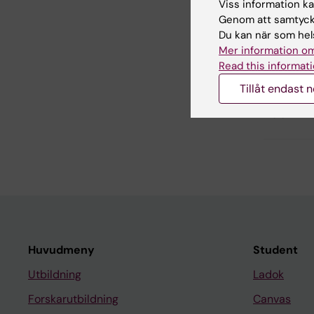
Viss information kan
Genom att samtycka
Inn
Du kan när som hels
Kri
Mer information om
Redaktör:
Ann
Sidan uppda
Read this informati
Tillåt endast 
Dela
Huvudmeny
Student
Utbildning
Ladok
Forskarutbildning
Canvas