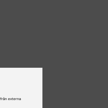
Yes
No
 från externa