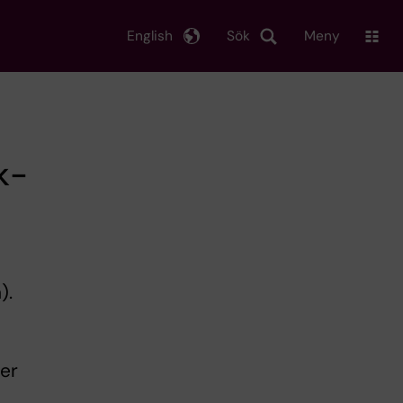
English
Sök
Meny
k-
).
per