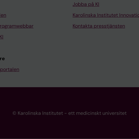
Jobba på KI
len
Karolinska Institutet Innovati
programwebbar
Kontakta presstjänsten
KI
re
portalen
© Karolinska Institutet - ett medicinskt universitet