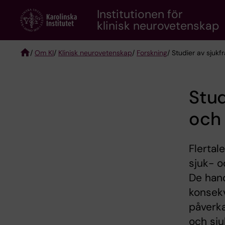
Skip
Institutionen för
to
klinisk neurovetenskap
main
content
/
Om KI
/
Klinisk neurovetenskap
/
Forskning
/ Studier av sjukf
Breadcrumb
Stud
och 
Flertal
sjuk- o
De hand
konsekv
påverka
och sj