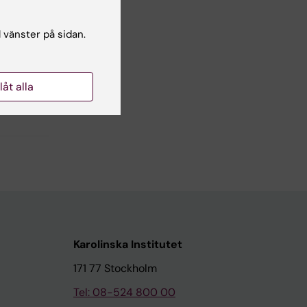
l vänster på sidan.
llåt alla
Karolinska Institutet
171 77 Stockholm
Tel: 08-524 800 00