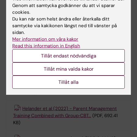
Helander
Genom att samtycka godkänner du att vi sparar
cookies.
Du kan när som helst ändra eller återkalla ditt
samtycke via kakikonen längst ned till vänster på
Forskning i Sverige
sidan.
Mer information om våra kakor
Read this information in English
Helander et al (2018) - The effect of adding
Coping Power Program-Sweden to Parent
Tillåt endast nödvändiga
Management
(PDF, 872.16 KB)
Tillåt mina valda kakor
Nystrand et al (2020) - Adding the Coping
Tillåt alla
Power Programme to parent management
(PDF,
887.22 KB)
Helander et al (2022) - Parent Management
Training Combined with Group‑CBT...
(PDF, 692.41
KB)