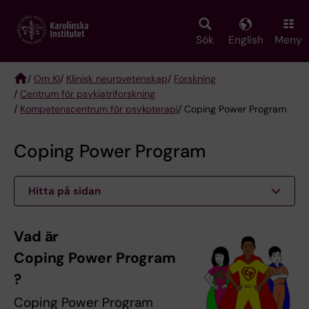
Skip
to
main
Sök
English
Meny
content
/
Om KI
/
Klinisk neurovetenskap
/
Forskning
/
Centrum för psykiatriforskning
Breadcrumb
/
Kompetenscentrum för psykoterapi
/ Coping Power Program
Coping Power Program
Hitta på sidan
Vad är
Coping Power Program
?
Coping Power Program