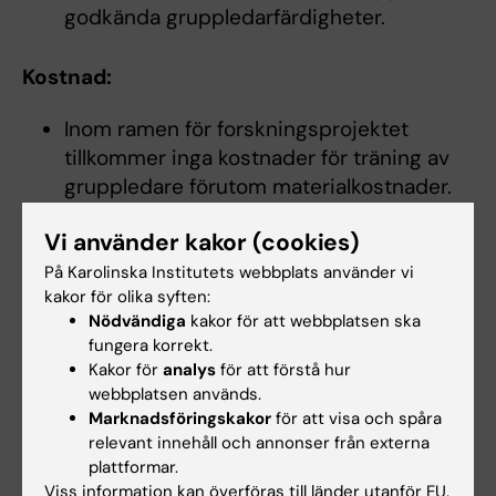
godkända gruppledarfärdigheter.
Kostnad:
Inom ramen för forskningsprojektet
tillkommer inga kostnader för träning av
gruppledare förutom materialkostnader.
Vi använder kakor (cookies)
På Karolinska Institutets webbplats använder vi
kakor för olika syften:
Nästa utbildning i Stockholm:
Nödvändiga
kakor för att webbplatsen ska
Datum: 2-3 november
fungera korrekt.
Kakor för
analys
för att förstå hur
Plats: Norra Stationsgatan 69, 11364 Stockholm
webbplatsen används.
Nästa utbildning i Göteborg:
Marknadsföringskakor
för att visa och spåra
Datum: 7-8 oktober
relevant innehåll och annonser från externa
plattformar.
Anmälan och information: kontakta Maria
Viss information kan överföras till länder utanför EU.