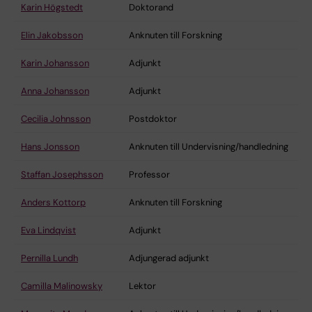
Karin Högstedt
Doktorand
Elin Jakobsson
Anknuten till Forskning
Karin Johansson
Adjunkt
Anna Johansson
Adjunkt
Cecilia Johnsson
Postdoktor
Hans Jonsson
Anknuten till Undervisning/handledning
Staffan Josephsson
Professor
Anders Kottorp
Anknuten till Forskning
Eva Lindqvist
Adjunkt
Pernilla Lundh
Adjungerad adjunkt
Camilla Malinowsky
Lektor