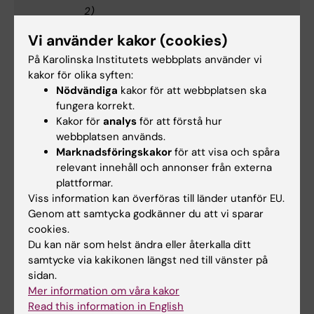
2)
Telefon:
Vi använder kakor (cookies)
+46852483041
E-post:
På Karolinska Institutets webbplats använder vi
marcela.millas@ki.se
kakor för olika syften:
Nödvändiga
kakor för att webbplatsen ska
fungera korrekt.
VIL-samordnare
Kakor för
analys
för att förstå hur
webbplatsen används.
Marknadsföringskakor
för att visa och spåra
relevant innehåll och annonser från externa
Banuja Sivapalan
plattformar.
Adjunkt
Viss information kan överföras till länder utanför EU.
Genom att samtycka godkänner du att vi sparar
Telefon:
cookies.
+46852483852
Du kan när som helst ändra eller återkalla ditt
E-post:
samtycke via kakikonen längst ned till vänster på
banuja.sivapalan@ki.se
sidan.
Mer information om våra kakor
Read this information in English
Medarbetare