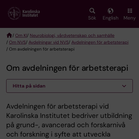
Skip
to
main
Sök
English
Meny
content
/
Om KI
/
Neurobiologi, vårdvetenskap och samhälle
/
Om NVS
/
Avdelningar vid NVS
/
Avdelningen för arbetsterapi
Breadcrumb
/ Om avdelningen för arbetsterapi
Om avdelningen för arbetsterapi
Hitta på sidan
Avdelningen för arbetsterapi vid
Karolinska Institutet bedriver utbildning
på grund-, avancerad och forskarnivå
och forskning i syfte att utveckla