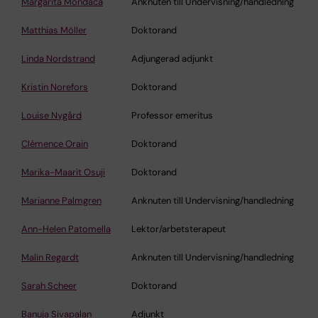
Margarita Mondaca
Anknuten till Undervisning/handledning
Matthias Möller
Doktorand
Linda Nordstrand
Adjungerad adjunkt
Kristin Norefors
Doktorand
Louise Nygård
Professor emeritus
Clémence Orain
Doktorand
Marika-Maarit Osuji
Doktorand
Marianne Palmgren
Anknuten till Undervisning/handledning
Ann-Helen Patomella
Lektor/arbetsterapeut
Malin Regardt
Anknuten till Undervisning/handledning
Sarah Scheer
Doktorand
Banuja Sivapalan
Adjunkt