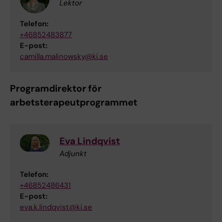
Lektor
Telefon:
+46852483877
E-post:
camilla.malinowsky@ki.se
Programdirektor för
arbetsterapeutprogrammet
Eva Lindqvist
Adjunkt
Telefon:
+46852486431
E-post:
eva.k.lindqvist@ki.se