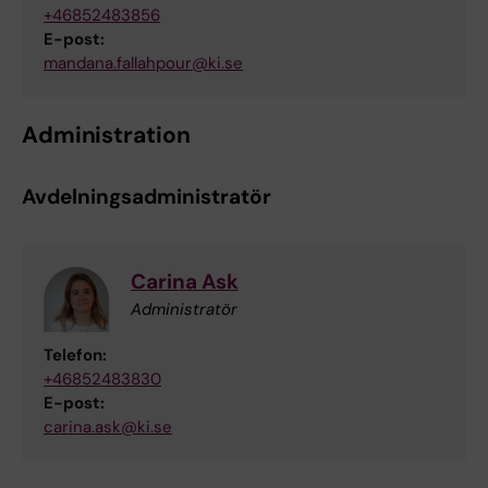
+46852483856
E-post:
mandana.fallahpour@ki.se
Administration
Avdelningsadministratör
Carina Ask
Administratör
Telefon:
+46852483830
E-post:
carina.ask@ki.se