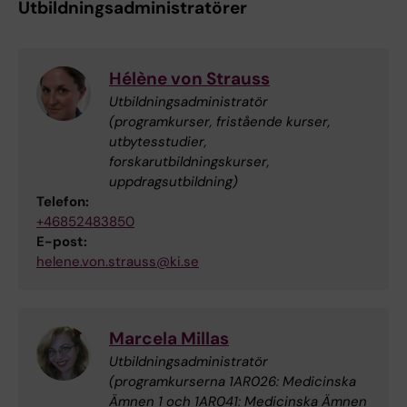
Utbildningsadministratörer
Hélène von Strauss
Utbildningsadministratör
(programkurser, fristående kurser,
utbytesstudier,
forskarutbildningskurser,
uppdragsutbildning)
Telefon:
+46852483850
E-post:
helene.von.strauss@ki.se
Marcela Millas
Utbildningsadministratör
(programkurserna 1AR026: Medicinska
Ämnen 1 och 1AR041: Medicinska Ämnen