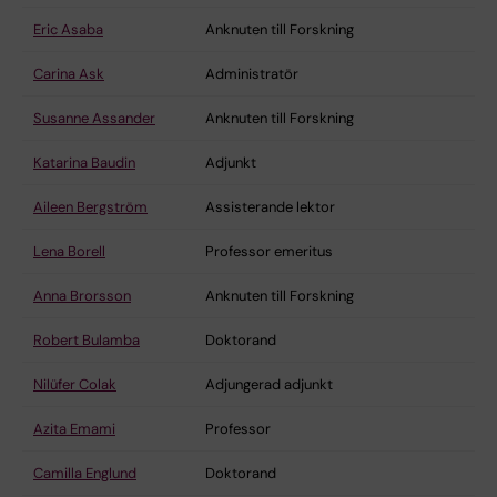
Eric Asaba
Anknuten till Forskning
Carina Ask
Administratör
Susanne Assander
Anknuten till Forskning
Katarina Baudin
Adjunkt
Aileen Bergström
Assisterande lektor
Lena Borell
Professor emeritus
Anna Brorsson
Anknuten till Forskning
Robert Bulamba
Doktorand
Nilüfer Colak
Adjungerad adjunkt
Azita Emami
Professor
Camilla Englund
Doktorand