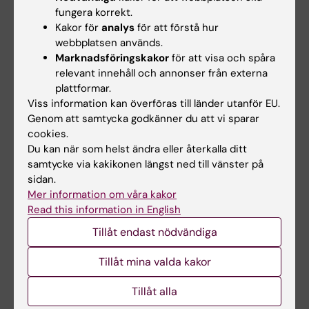
En annan stor patientgrupp gäller dem som
fungera korrekt.
insjuknat i MS. I Stockholm finns cirka 2 000
Kakor för
analys
för att förstå hur
webbplatsen används.
personer med denna diagnos. MS är en
Marknadsföringskakor
för att visa och spåra
kronisk sjukdom där nervvävnaden förstörs
relevant innehåll och annonser från externa
och leder till gång- och balansrubbningar och
plattformar.
senare förlamningar, stark trötthet och
Viss information kan överföras till länder utanför EU.
kognitiva problem. Snittåldern för insjuknande
Genom att samtycka godkänner du att vi sparar
cookies.
är 30 år. Lotta Widén Holmqvist och hennes
Du kan när som helst ändra eller återkalla ditt
forskarkolleger har gjort flera studier där de
samtycke via kakikonen längst ned till vänster på
bland annat kartlagt patienterna i deras
sidan.
hemmiljö. Närmare 200 patienter valdes ut
Mer information om våra kakor
slumpmässigt och i stället för att skicka ut en
Read this information in English
enkät gjorde forskarna hembesök hos var och
Tillåt endast nödvändiga
en.
Tillåt mina valda kakor
- Vi får mycket större kunskap om patienten
när vi möter denne i sin hemmiljö. Vi
Tillåt alla