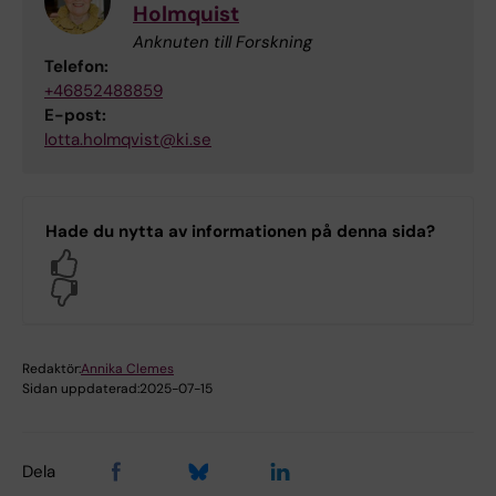
Holmquist
Anknuten till Forskning
Telefon:
+46852488859
E-post:
lotta.holmqvist@ki.se
Hade du nytta av informationen på denna sida?
Yes
No
Redaktör:
Annika Clemes
Sidan uppdaterad:
2025-07-15
Dela