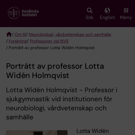
Skip
to
main
Sök
English
Meny
content
/
Om KI
/
Neurobiologi, vårdvetenskap och samhälle
/
Forskning
/
Professorer vid NVS
Breadcrumb
/ Porträtt av professor Lotta Widén Holmqvist
Porträtt av professor Lotta
Widén Holmqvist
Lotta Widén Holmqvist - Professor i
sjukgymnastik vid institutionen för
neurobiologi, vårdvetenskap och
samhälle
Lotta Widén