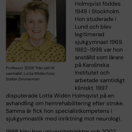
Holmqvist föddes
1948 i Stockholm.
Hon studerade i
Lund och blev
legitimerad
sjukgymnast 1969.
1982-1998 var hon
anställd som lärare
på Karolinska
Professor 2008 "från cell till
Institutet och
samhälle", Lotta Widén Foto:
Stefan Zimmerman
arbetade samtidigt
kliniskt. 1997
disputerade Lotta Widén Holmqvist på en
avhandling om hemrehabilitering efter stroke.
Samma år fick hon specialistkompetens i
sjukgymnastik med inriktning mot neurologi.
1998 blev hon universitetslektor och 2002