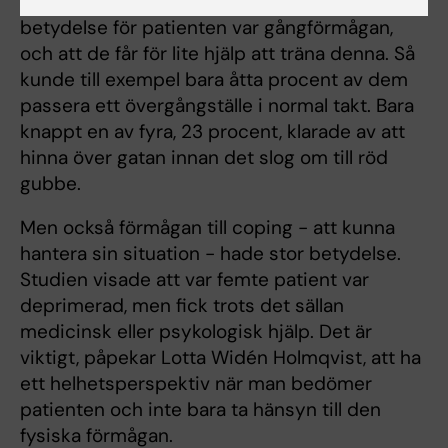
upptäckte att den faktor som hade allra störst
betydelse för patienten var gångförmågan,
och att de får för lite hjälp att träna denna. Så
kunde till exempel bara åtta procent av dem
passera ett övergångställe i normal takt. Bara
knappt en av fyra, 23 procent, klarade av att
hinna över gatan innan det slog om till röd
gubbe.
Men också förmågan till coping - att kunna
hantera sin situation - hade stor betydelse.
Studien visade att var femte patient var
deprimerad, men fick trots det sällan
medicinsk eller psykologisk hjälp. Det är
viktigt, påpekar Lotta Widén Holmqvist, att ha
ett helhetsperspektiv när man bedömer
patienten och inte bara ta hänsyn till den
fysiska förmågan.