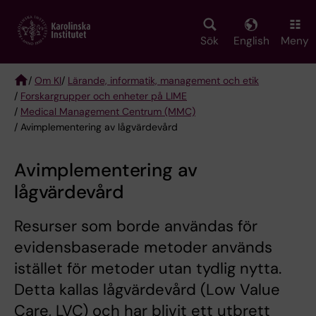
Skip
to
main
Sök
English
Meny
content
/
Om KI
/
Lärande, informatik, management och etik
/
Forskargrupper och enheter på LIME
Breadcrumb
/
Medical Management Centrum (MMC)
/ Avimplementering av lågvärdevård
Avimplementering av
lågvärdevård
Resurser som borde användas för
evidensbaserade metoder används
istället för metoder utan tydlig nytta.
Detta kallas lågvärdevård (Low Value
Care, LVC) och har blivit ett utbrett