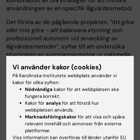
kombination av två strategier för att minska
användningen av en specifik lågvärdesmetod.
Det första av de pågående projekten,
“Att göra
eller inte göra – att balansera styrning och
professionell autonomi vid avveckling av
lågvärdesmetoder”
, syftar till att undersöka
styrningen av avimplementering ur nationella
och regionala myndigheters perspektiv, samt
Vi använder kakor (cookies)
ledningen i vårdgivande organisationer. Vi
På Karolinska Institutets webbplats använder vi
använder kvalitativa metoder för att
kakor för olika syften:
undersöka styrning på olika nivåer. Resultaten
Nödvändiga
kakor för att webbplatsen ska
kommer att användas för att utveckla ett
fungera korrekt.
ramverk för avimplementering och föreslå
Kakor för
analys
för att förstå hur
webbplatsen används.
praktiska strategier för att förbättra
Marknadsföringskakor
för att visa och spåra
styrningen.
relevant innehåll och annonser från externa
plattformar.
Det andra pågående projektet,
Viss information kan överföras till länder utanför EU.