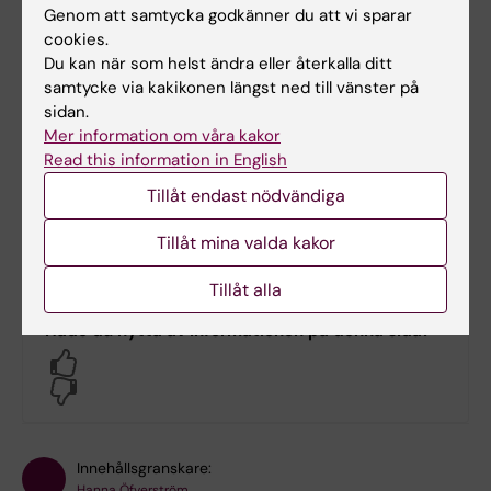
“Beslutsbryderi”
, fokuserar på
Genom att samtycka godkänner du att vi sparar
vårdpersonalens roll och deras
cookies.
beslutsfattande. Vi använder ett faktoriellt
Du kan när som helst ändra eller återkalla ditt
surveyexperiment för att undersöka vilka
samtycke via kakikonen längst ned till vänster på
sidan.
faktorer (inklusive individuella preferenser,
Mer information om våra kakor
tilltro till vetenskaplig evidens,
Read this information in English
patientönskemål och hälso- och
Tillåt endast nödvändiga
sjukvårdssystemet) som påverkar deras
beslut att använda en metod som betraktas
Tillåt mina valda kakor
som lågvärdevård.
Tillåt alla
Hade du nytta av informationen på denna sida?
Yes
No
Innehållsgranskare:
Hanna Öfverström