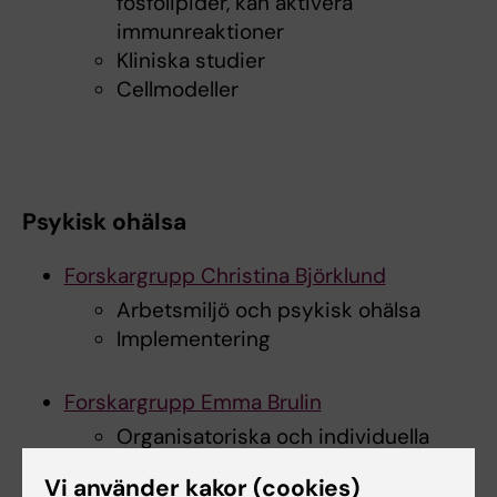
fosfolipider, kan aktivera
immunreaktioner
Kliniska studier
Cellmodeller
Psykisk ohälsa
Forskargrupp Christina Björklund
Arbetsmiljö och psykisk ohälsa
Implementering
Forskargrupp Emma Brulin
Organisatoriska och individuella
risk- och friskfaktorer i den
Vi använder kakor (cookies)
psykosociala arbetsmiljön