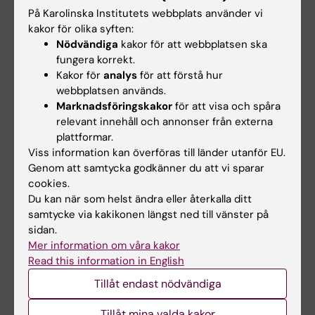
På Karolinska Institutets webbplats använder vi
Rehabilitering vid stressrelaterad
kakor för olika syften:
ohälsa
Nödvändiga
kakor för att webbplatsen ska
fungera korrekt.
Forskargrupp Daniel Falkstedt
Kakor för
analys
för att förstå hur
webbplatsen används.
Psykosocial arbetsmiljö -
Marknadsföringskakor
för att visa och spåra
hälsoskillnader mellan
relevant innehåll och annonser från externa
socioekonomiska grupper, yrken och
plattformar.
utbildningsgrupper
Viss information kan överföras till länder utanför EU.
Genom att samtycka godkänner du att vi sparar
cookies.
Forskargrupp Fang Fang
Du kan när som helst ändra eller återkalla ditt
Riskfaktorer (t.ex. psykisk stress och
samtycke via kakikonen längst ned till vänster på
sidan.
traumatiska livshändelser) för
Mer information om våra kakor
psykiatriska störningar
Read this information in English
Samsjuklighet mellan psykiatriska
Tillåt endast nödvändiga
störningar och olika somatiska
sjukdomar
Tillåt mina valda kakor