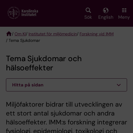
Skip
to
main
Sök
English
Meny
content
/
Om KI
/
Institutet för miljömedicin
/
Forskning vid IMM
/ Tema Sjukdomar
Breadcrumb
Tema Sjukdomar och
hälsoeffekter
Hitta på sidan
Miljöfaktorer bidrar till utvecklingen av
ett stort antal sjukdomar och andra
hälsoeffekter. IMM:s forskning integrerar
fysiologi, epidemiologi, toxikologi och