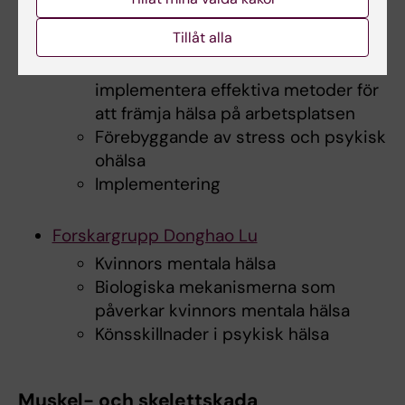
Forskargrupp Lydia Kwak
Tillåt alla
Utveckla, utvärdera och
implementera effektiva metoder för
att främja hälsa på arbetsplatsen
Förebyggande av stress och psykisk
ohälsa
Implementering
Forskargrupp Donghao Lu
Kvinnors mentala hälsa
Biologiska mekanismerna som
påverkar kvinnors mentala hälsa
Könsskillnader i psykisk hälsa
Muskel- och skelettskada