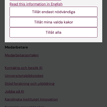
Canvas
Read this information in English
Schema
Tillåt endast nödvändiga
Studentmejlen
Tillåt mina valda kakor
Kurs- och programwebbar
Student på KI
Tillåt alla
Medarbetare
Medarbetarportalen
Kontakta och besök KI
Universitetsbiblioteket
Stöd forskning och utbildning
Jobba på KI
Karolinska Institutet Innovation