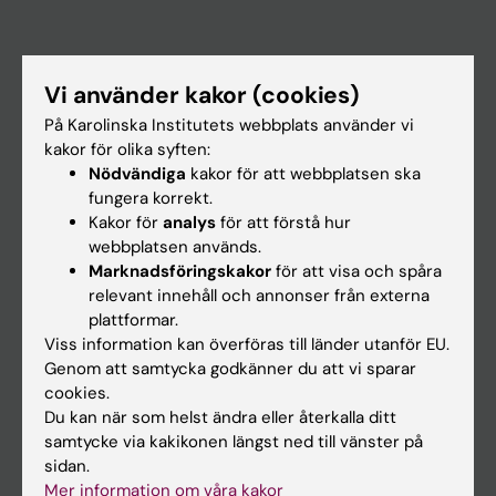
Huvudmeny
Vi använder kakor (cookies)
Utbildning
På Karolinska Institutets webbplats använder vi
Forskarutbildning
kakor för olika syften:
Nödvändiga
kakor för att webbplatsen ska
Forskning
fungera korrekt.
Om KI
Kakor för
analys
för att förstå hur
webbplatsen används.
Marknadsföringskakor
för att visa och spåra
På gång
relevant innehåll och annonser från externa
plattformar.
Nyheter
Viss information kan överföras till länder utanför EU.
Kalender
Genom att samtycka godkänner du att vi sparar
cookies.
Du kan när som helst ändra eller återkalla ditt
Student
samtycke via kakikonen längst ned till vänster på
Ladok
sidan.
Mer information om våra kakor