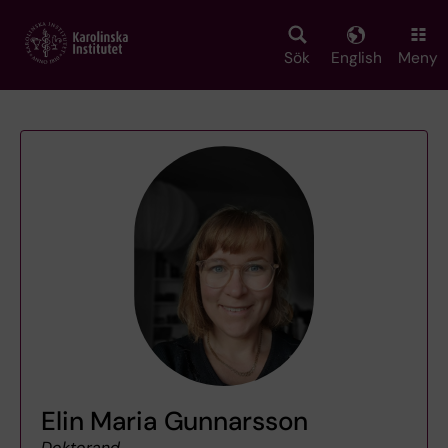
Skip
to
main
Sök
English
Meny
content
Elin Maria Gunnarsson
Doktorand