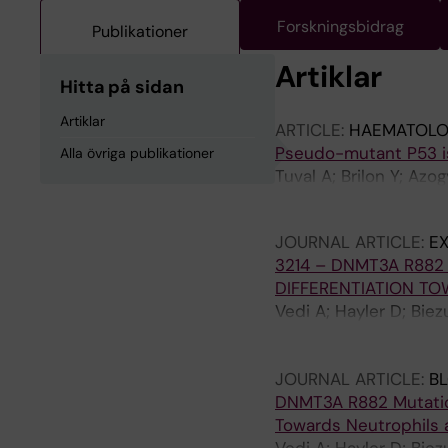
Forskningsbidrag
Publikationer
Artiklar
Hitta på sidan
Artiklar
ARTICLE:
HAEMATOLO
Pseudo-mutant P53 i
Alla övriga publikationer
Tuval A; Brilon Y; Az
Rotter V; Oren M; Kau
JOURNAL ARTICLE:
E
3214 – DNMT3A R882
DIFFERENTIATION T
Vedi A; Hayler D; Biez
Danin A; Chapal N; Sa
Shlush L; Laurenti E
JOURNAL ARTICLE:
B
DNMT3A R882 Mutation
Towards Neutrophils