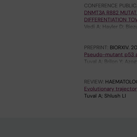
CONFERENCE PUBLIC
DNMT3A R882 MUTAT
DIFFERENTIATION T
Vedi A; Hayler D; Biez
Danin A; Chapal N; Sa
Shlush L; Laurenti E
PREPRINT:
BIORXIV.
20
Pseudo-mutant p53 a
Tuval A; Brilon Y; Azo
Tal P; Rotter V; Oren
REVIEW:
HAEMATOLO
Evolutionary trajector
Tuval A; Shlush LI