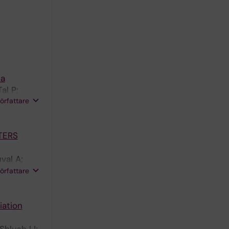
ia
al P;
författare
TERS
val A;
mpbell P;
författare
iation