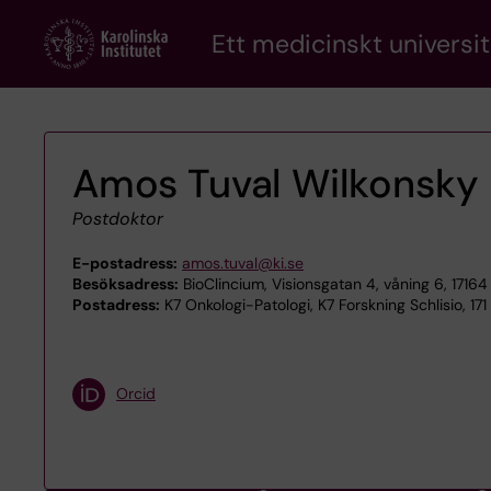
Skip
Ett medicinskt universit
to
main
content
Amos Tuval Wilkonsky
Postdoktor
E-postadress:
amos.tuval@ki.se
Besöksadress:
BioClincium, Visionsgatan 4, våning 6, 17164
Postadress:
K7 Onkologi-Patologi, K7 Forskning Schlisio, 17
Orcid