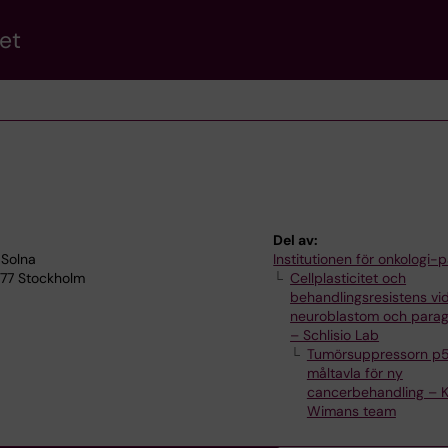
et
Del av:
 Solna
Institutionen för onkologi-p
1 77 Stockholm
Cellplasticitet och
behandlingsresistens vi
neuroblastom och para
– Schlisio Lab
Tumörsuppressorn p
måltavla för ny
cancerbehandling – K
Wimans team