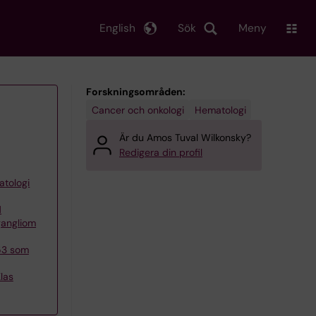
English
Sök
Meny
Forskningsområden:
Cancer och onkologi
Hematologi
Är du Amos Tuval Wilkonsky?
Redigera din profil
atologi
d
gangliom
53 som
las