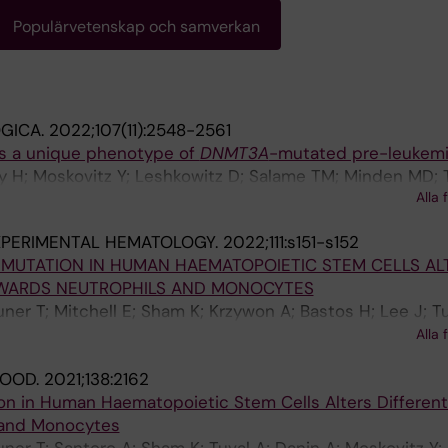
Populärvetenskap och samverkan
GICA.
2022;107(11):2548-2561
s a unique phenotype of
DNMT3A
-mutated pre-leukem
ogy H; Moskovitz Y; Leshkowitz D; Salame TM; Minden MD; T
Alla 
shansky N; Shlush LI
XPERIMENTAL HEMATOLOGY.
2022;111:s151-s152
 MUTATION IN HUMAN HAEMATOPOIETIC STEM CELLS AL
OWARDS NEUTROPHILS AND MONOCYTES
uner T; Mitchell E; Sham K; Krzywon A; Bastos H; Lee J; Tu
ntoro A; Moskovitz Y; Minden M; Arruda A; Nangalia J; Ca
Alla 
LOOD.
2021;138:2162
 in Human Haematopoietic Stem Cells Alters Different
 and Monocytes