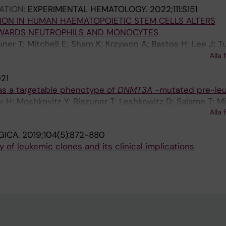
ATION:
EXPERIMENTAL HEMATOLOGY.
2022;111:S151
ION IN HUMAN HAEMATOPOIETIC STEM CELLS ALTERS
OWARDS NEUTROPHILS AND MONOCYTES
uner T; Mitchell E; Sham K; Krzywon A; Bastos H; Lee J; Tu
ntoro A; Moskovitz Y; Minden M; Arruda A; Nangalia J; Ca
Alla 
21
s a targetable phenotype of
DNMT3A
-mutated pre-le
gy H; Moshkovitz Y; Biezuner T; Leshkowitz D; Salame T; 
Alla 
 M; Kaushansky N; Shlush L
GICA.
2019;104(5):872-880
y of leukemic clones and its clinical implications