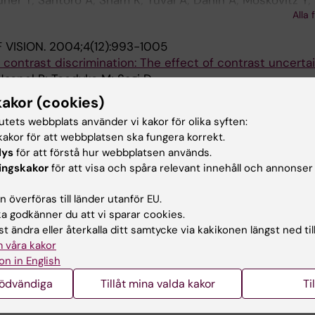
uner T; Santoro A; Sham K; Tuval A; Danin A; Moskovitz Y; 
Alla 
 VISION.
2004;4(12):993-1005
n contrast discrimination: The effect of contrast uncerta
 Haspel R; Tsodyks M; Sagi D
kakor (cookies)
tutets webbplats använder vi kakor för olika syften:
publikationer
akor för att webbplatsen ska fungera korrekt.
lys
för att förstå hur webbplatsen används.
ingskakor
för att visa och spåra relevant innehåll och annonser
025
s intrinsically drive dysfunctional neutropoiesis fro
 överföras till länder utanför EU.
cells
 godkänner du att vi sparar cookies.
val A; Huerga Encabo H; Hayler D; Krzywon A; Mitchell E;
t ändra eller återkalla ditt samtycke via kakikonen längst ned til
 Sham K; Santoro A; Lee J; Williams N; Danin A; Chapal N;
Alla 
 våra kakor
E; Orru V; Marongiu M; McKinney E; Cucca F; Collin M; Mind
on in English
IEWS CLINICAL ONCOLOGY.
2024;21(2):106-120
G; Fabre M; Nangalia J; Bonnet D; Shlush L; Laurenti E
ivation of p53 in the era of precision anticancer medici
nödvändiga
Tillåt mina valda kakor
Ti
; Heldin A; Palomar-Siles M; Wiman KG