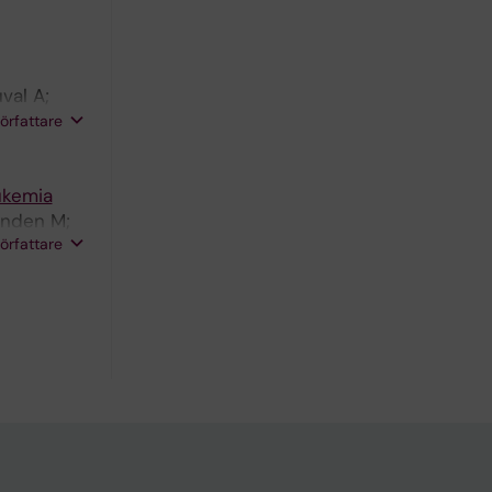
val A;
mpbell P;
författare
ukemia
Minden M;
författare