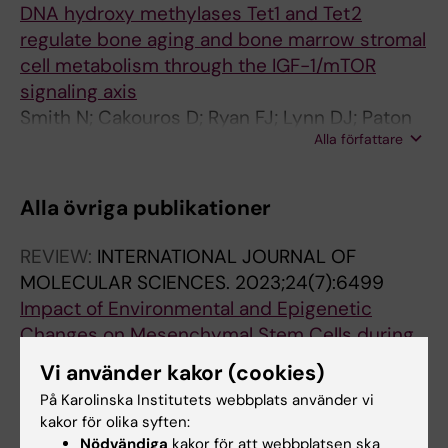
DNA hydroxy methylases Tet1 and Tet2
regulate bone aging and bone marrow stromal
cell metabolism through the IGF-1/mTOR
signaling axis
Smith N; Cakouros D; Ryan FJ; Lynn DJ; Paton
Alla författare
S; Arthur A; Gronthos S
Alla övriga publikationer
REVIEW:
INTERNATIONAL JOURNAL OF
MOLECULAR SCIENCES.
2023;24(7):6499
Impact of Environmental and Epigenetic
Changes on Mesenchymal Stem Cells during
Aging
Vi använder kakor (cookies)
Smith N; Shirazi S; Cakouros D; Gronthos S
På Karolinska Institutets webbplats använder vi
kakor för olika syften:
Nödvändiga
kakor för att webbplatsen ska