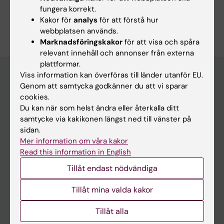
fungera korrekt.
Är du Nicholas Smith?
Kakor för
analys
för att förstå hur
Redigera din profil
webbplatsen används.
Marknadsföringskakor
för att visa och spåra
relevant innehåll och annonser från externa
plattformar.
Viss information kan överföras till länder utanför EU.
Genom att samtycka godkänner du att vi sparar
Huvudmeny
cookies.
Du kan när som helst ändra eller återkalla ditt
Utbildning
samtycke via kakikonen längst ned till vänster på
Forskarutbildning
sidan.
Mer information om våra kakor
Forskning
Read this information in English
Om KI
Tillåt endast nödvändiga
Tillåt mina valda kakor
På gång
Nyheter
Tillåt alla