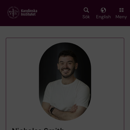
Skip
to
main
Sök
English
Meny
content