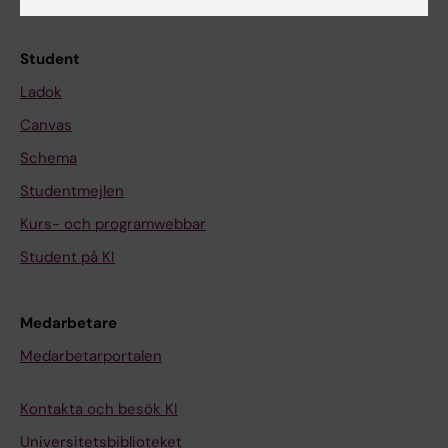
Kalender
Student
Ladok
Canvas
Schema
Studentmejlen
Kurs- och programwebbar
Student på KI
Medarbetare
Medarbetarportalen
Kontakta och besök KI
Universitetsbiblioteket