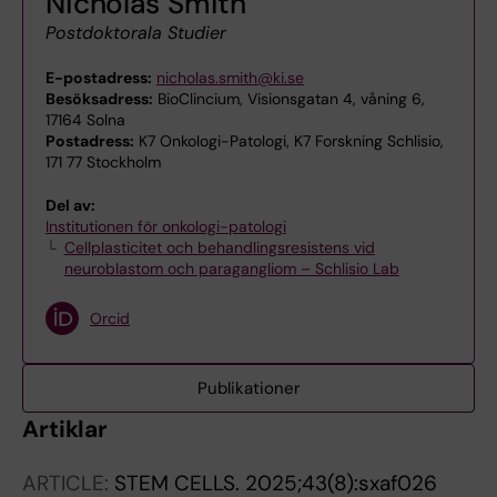
Nicholas Smith
Postdoktorala Studier
E-postadress:
nicholas.smith@ki.se
Besöksadress:
BioClincium, Visionsgatan 4, våning 6,
17164 Solna
Postadress:
K7 Onkologi-Patologi, K7 Forskning Schlisio,
171 77 Stockholm
Del av:
Institutionen för onkologi-patologi
Cellplasticitet och behandlingsresistens vid
neuroblastom och paragangliom – Schlisio Lab
Orcid
Publikationer
Artiklar
ARTICLE:
STEM CELLS.
2025;43(8):sxaf026