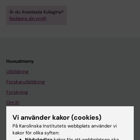
Är du Anastasiia Kuliagina?
Redigera din profil
Huvudmeny
Utbildning
Forskarutbildning
Forskning
Om KI
Vi använder kakor (cookies)
På gång
På Karolinska Institutets webbplats använder vi
kakor för olika syften:
Nyheter
Nödvändiga
kakor för att webbplatsen ska