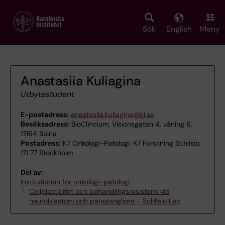
Skip
to
main
Sök
English
Meny
content
Anastasiia Kuliagina
Utbytestudent
E-postadress:
anastasiia.kuliagina@ki.se
Besöksadress:
BioClincium, Visionsgatan 4, våning 6,
17164 Solna
Postadress:
K7 Onkologi-Patologi, K7 Forskning Schlisio,
171 77 Stockholm
Del av:
Institutionen för onkologi-patologi
Cellplasticitet och behandlingsresistens vid
neuroblastom och paragangliom – Schlisio Lab