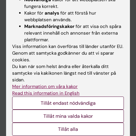
Kalender
fungera korrekt.
Kakor för
analys
för att förstå hur
webbplatsen används.
Student
Marknadsföringskakor
för att visa och spåra
Ladok
relevant innehåll och annonser från externa
plattformar.
Canvas
Viss information kan överföras till länder utanför EU.
Schema
Genom att samtycka godkänner du att vi sparar
cookies.
Studentmejlen
Du kan när som helst ändra eller återkalla ditt
Kurs- och programwebbar
samtycke via kakikonen längst ned till vänster på
sidan.
Student på KI
Mer information om våra kakor
Read this information in English
Medarbetare
Tillåt endast nödvändiga
Medarbetarportalen
Tillåt mina valda kakor
Kontakta och besök KI
Tillåt alla