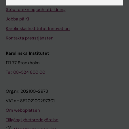
Universitetsbiblioteket
Stöd forskning och utbildning
Jobba på KI
Karolinska Institutet Innovation
Kontakta presstjänsten
Karolinska Institutet
171 77 Stockholm
Tel: 08-524 800 00
Org.nr: 202100-2973
VAT.nr: SE202100297301
Om webbplatsen
Tillgänglighetsredogörelse