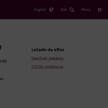
English
Sök
Meny
e
Letade du efter
NewTwin-enkäten
ret
CATSS-enkäterna
kan