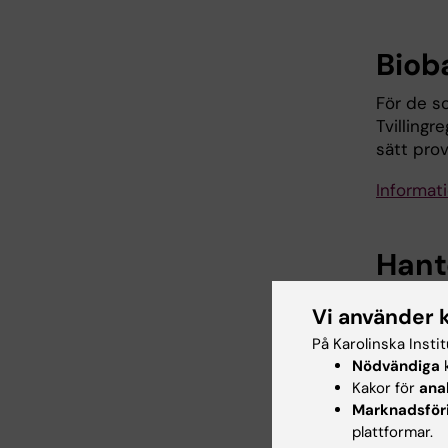
Biob
För de s
Tvillingr
sätt pro
Informat
Hant
Karolinsk
Vi använder 
personup
På Karolinska Insti
via enkä
Nödvändiga
k
offentlig
Kakor för
ana
får ta de
Marknadsför
material
plattformar.
borttagn