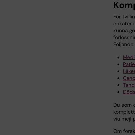
Komp
För tvill
enkäter i
kunna gö
förlossn
Följande 
Medi
Patie
Läke
Canc
Tand
Döds
Du som d
komplett
via mejl
Om forsk