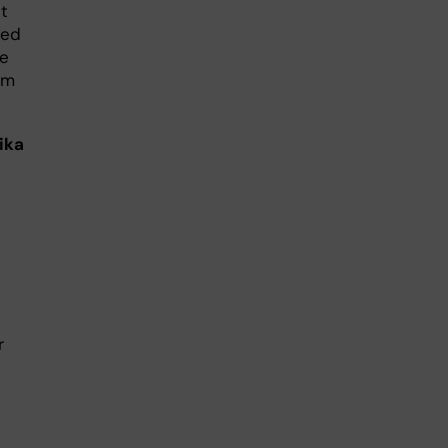
tt
med
re
om
ika
r