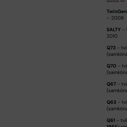
TwinGen
– 2008
SALTY
- 
2010
Q73
- tv
(samköna
Q70
- tv
(samköna
Q67
- tv
(samköna
Q63
- tv
(samköna
Q61
- tvi
1961
(sam