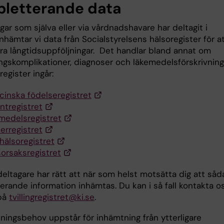
letterande data
ingar som själva eller via vårdnadshavare har deltagit i
nhämtar vi data från Socialstyrelsens hälsoregister för a
ra långtidsuppföljningar. Det handlar bland annat om
ingskomplikationer, diagnoser och läkemedelsförskrivning
register ingår:
cinska födelseregistret
ntregistret
medelsregistret
erregistret
hälsoregistret
orsaksregistret
eltagare har rätt att när som helst motsätta dig att såd
erande information inhämtas. Du kan i så fall kontakta o
 på
tvillingregistret@ki.se
.
ningsbehov uppstår för inhämtning från ytterligare