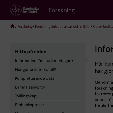
Skip
Forskning
to
main
content
/
Forskning
/
Forskningsinfrastruktur och miljöer
/
Core-facilit
Breadcrumb
Info
Hitta på sidan
Information för studiedeltagare
Här kan
Hur går enkäterna till?
har gjo
Kompletterande data
Genom att
Lämna salivprov
forsknin
faktorer 
Tvillingskap
annat fö
Biobanksprover
förblir fr