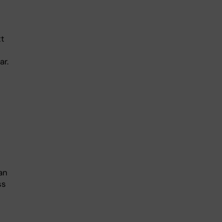
tt
ar.
an
ss