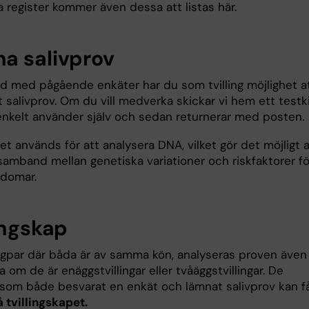
a register kommer även dessa att listas här.
a salivprov
d med pågående enkäter har du som tvilling möjlighet a
 salivprov. Om du vill medverka skickar vi hem ett testk
nkelt använder själv och sedan returnerar med posten.
et används för att analysera DNA, vilket gör det möjligt a
samband mellan genetiska variationer och riskfaktorer fö
ukdomar.
ingskap
ingpar där båda är av samma kön, analyseras proven även 
a om de är enäggstvillingar eller tvåäggstvillingar. De
ar som både besvarat en enkät och lämnat salivprov kan f
 tvillingskapet.