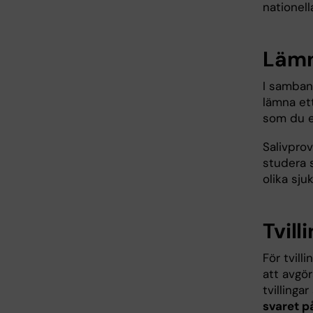
nationell
Lämn
I samban
lämna ett
som du e
Salivprov
studera 
olika sj
Tvill
För tvill
att avgör
tvilling
svaret på