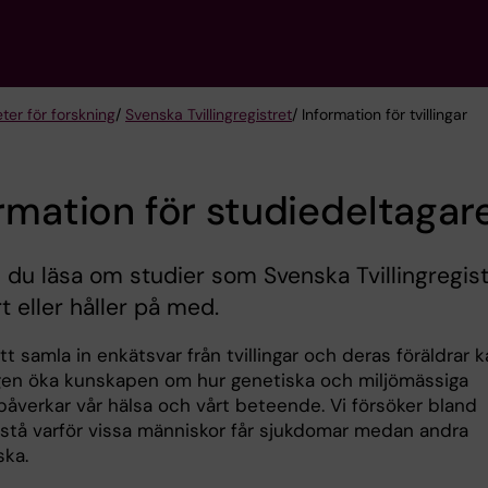
eter för forskning
/
Svenska Tvillingregistret
/ Information för tvillingar
rmation för studiedeltagar
 du läsa om studier som Svenska Tvillingregist
rt eller håller på med.
 samla in enkätsvar från tvillingar och deras föräldrar 
gen öka kunskapen om hur genetiska och miljömässiga
påverkar vår hälsa och vårt beteende. Vi försöker bland
rstå varför vissa människor får sjukdomar medan andra
iska.