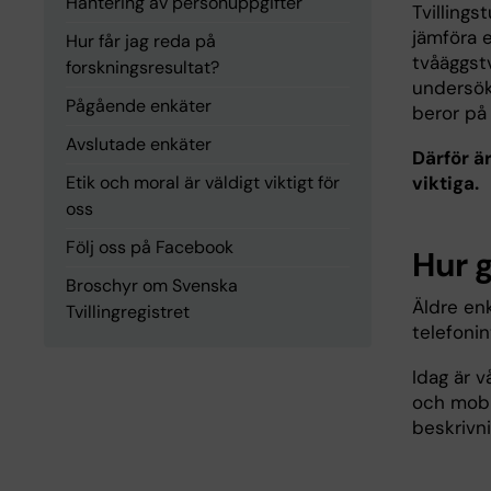
Hantering av personuppgifter
Tvillings
jämföra 
Hur får jag reda på
tvåäggstv
forskningsresultat?
undersök
Pågående enkäter
beror på
Avslutade enkäter
Därför är
Etik och moral är väldigt viktigt för
viktiga.
oss
Följ oss på Facebook
Hur g
Broschyr om Svenska
Äldre en
Tvillingregistret
telefonin
Idag är 
och mobil
beskrivn