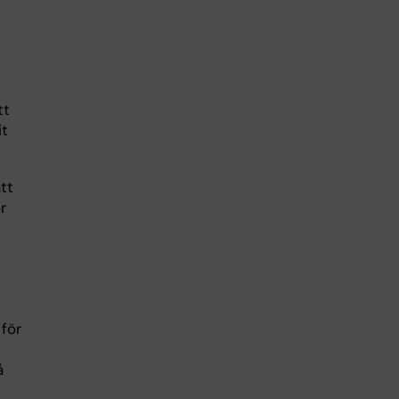
tt
it
tt
r
för
å