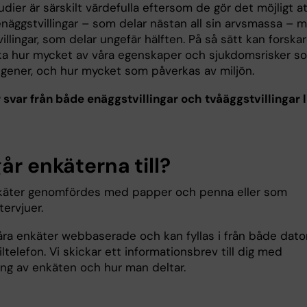
tudier är särskilt värdefulla eftersom de gör det möjligt a
enäggstvillingar – som delar nästan all sin arvsmassa – 
illingar, som delar ungefär hälften. På så sätt kan forska
a hur mycket av våra egenskaper och sjukdomsrisker s
 gener, och hur mycket som påverkas av miljön.
 svar från både enäggstvillingar och tvåäggstvillingar l
år enkäterna till?
käter genomfördes med papper och penna eller som
tervjuer.
våra enkäter webbaserade och kan fyllas i från både dato
telefon. Vi skickar ett informationsbrev till dig med
ing av enkäten och hur man deltar.