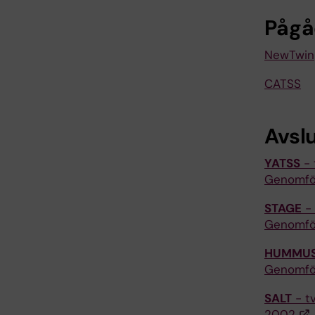
Pågå
NewTwin
CATSS
Avsl
YATSS
- 
Genomfö
STAGE
- 
Genomf
HUMMU
Genomfö
SALT
- tv
2002